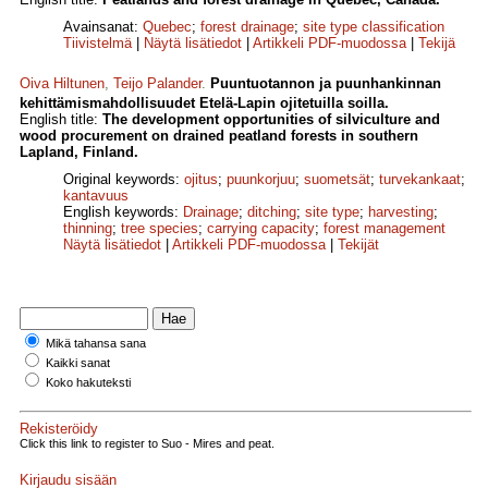
Avainsanat:
Quebec
;
forest drainage
;
site type classification
Tiivistelmä
|
Näytä lisätiedot
|
Artikkeli PDF-muodossa
|
Tekijä
Oiva Hiltunen
,
Teijo Palander
.
Puuntuotannon ja puunhankinnan
kehittämismahdollisuudet Etelä-Lapin ojitetuilla soilla.
English title:
The development opportunities of silviculture and
wood procurement on drained peatland forests in southern
Lapland, Finland.
Original keywords:
ojitus
;
puunkorjuu
;
suometsät
;
turvekankaat
;
kantavuus
English keywords:
Drainage
;
ditching
;
site type
;
harvesting
;
thinning
;
tree species
;
carrying capacity
;
forest management
Näytä lisätiedot
|
Artikkeli PDF-muodossa
|
Tekijät
Mikä tahansa sana
Kaikki sanat
Koko hakuteksti
Rekisteröidy
Click this link to register to Suo - Mires and peat.
Kirjaudu sisään