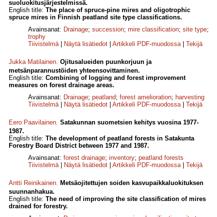
suoluokitusjärjestelmissä.
English title:
The place of spruce-pine mires and oligotrophic
spruce mires in Finnish peatland site type classifications.
Avainsanat:
Drainage
;
succession
;
mire classification
;
site type
;
trophy
Tiivistelmä
|
Näytä lisätiedot
|
Artikkeli PDF-muodossa
|
Tekijä
Jukka Matilainen
.
Ojitusalueiden puunkorjuun ja
metsänparannustöiden yhteensovittaminen.
English title:
Combining of logging and forest improvement
measures on forest drainage areas.
Avainsanat:
Drainage
;
peatland
;
forest amelioration
;
harvesting
Tiivistelmä
|
Näytä lisätiedot
|
Artikkeli PDF-muodossa
|
Tekijä
Eero Paavilainen
.
Satakunnan suometsien kehitys vuosina 1977-
1987.
English title:
The development of peatland forests in Satakunta
Forestry Board District between 1977 and 1987.
Avainsanat:
forest drainage
;
inventory
;
peatland forests
Tiivistelmä
|
Näytä lisätiedot
|
Artikkeli PDF-muodossa
|
Tekijä
Antti Reinikainen
.
Metsäojitettujen soiden kasvupaikkaluokituksen
suunnanhakua.
English title:
The need of improving the site classification of mires
drained for forestry.