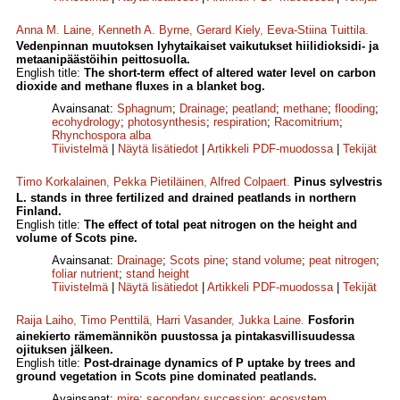
Anna M. Laine
,
Kenneth A. Byrne
,
Gerard Kiely
,
Eeva-Stiina Tuittila
.
Vedenpinnan muutoksen lyhytaikaiset vaikutukset hiilidioksidi- ja
metaanipäästöihin peittosuolla.
English title:
The short-term effect of altered water level on carbon
dioxide and methane fluxes in a blanket bog.
Avainsanat:
Sphagnum
;
Drainage
;
peatland
;
methane
;
flooding
;
ecohydrology
;
photosynthesis
;
respiration
;
Racomitrium
;
Rhynchospora alba
Tiivistelmä
|
Näytä lisätiedot
|
Artikkeli PDF-muodossa
|
Tekijät
Timo Korkalainen
,
Pekka Pietiläinen
,
Alfred Colpaert
.
Pinus sylvestris
L. stands in three fertilized and drained peatlands in northern
Finland.
English title:
The effect of total peat nitrogen on the height and
volume of Scots pine.
Avainsanat:
Drainage
;
Scots pine
;
stand volume
;
peat nitrogen
;
foliar nutrient
;
stand height
Tiivistelmä
|
Näytä lisätiedot
|
Artikkeli PDF-muodossa
|
Tekijät
Raija Laiho
,
Timo Penttilä
,
Harri Vasander
,
Jukka Laine
.
Fosforin
ainekierto rämemännikön puustossa ja pintakasvillisuudessa
ojituksen jälkeen.
English title:
Post-drainage dynamics of P uptake by trees and
ground vegetation in Scots pine dominated peatlands.
Avainsanat:
mire
;
secondary succession
;
ecosystem