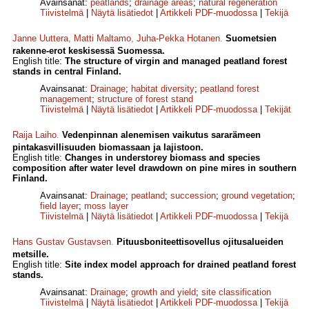
Avainsanat:
peatlands
;
drainage areas
;
natural regeneration
Tiivistelmä
|
Näytä lisätiedot
|
Artikkeli PDF-muodossa
|
Tekijä
Janne Uuttera
,
Matti Maltamo
,
Juha-Pekka Hotanen
.
Suometsien
rakenne-erot keskisessä Suomessa.
English title:
The structure of virgin and managed peatland forest
stands in central Finland.
Avainsanat:
Drainage
;
habitat diversity
;
peatland forest
management
;
structure of forest stand
Tiivistelmä
|
Näytä lisätiedot
|
Artikkeli PDF-muodossa
|
Tekijät
Raija Laiho
.
Vedenpinnan alenemisen vaikutus sararämeen
pintakasvillisuuden biomassaan ja lajistoon.
English title:
Changes in understorey biomass and species
composition after water level drawdown on pine mires in southern
Finland.
Avainsanat:
Drainage
;
peatland
;
succession
;
ground vegetation
;
field layer
;
moss layer
Tiivistelmä
|
Näytä lisätiedot
|
Artikkeli PDF-muodossa
|
Tekijä
Hans Gustav Gustavsen
.
Pituusboniteettisovellus ojitusalueiden
metsille.
English title:
Site index model approach for drained peatland forest
stands.
Avainsanat:
Drainage
;
growth and yield
;
site classification
Tiivistelmä
|
Näytä lisätiedot
|
Artikkeli PDF-muodossa
|
Tekijä