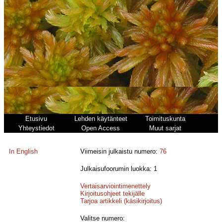
Etusivu
Lehden käytänteet
Toimituskunta
Yhteystiedot
Open Access
Muut sarjat
In English
Viimeisin julkaistu numero:
76
Julkaisufoorumin luokka: 1
Vertaisarviointimenettely
Kirjoitusohjeet tekijälle
Tarjoa artikkeli (käsikirjoitus)
Valitse numero: