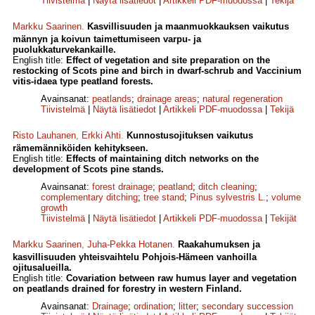
Tiivistelmä
|
Näytä lisätiedot
|
Artikkeli PDF-muodossa
|
Tekijä
Markku Saarinen
.
Kasvillisuuden ja maanmuokkauksen vaikutus
männyn ja koivun taimettumiseen varpu- ja
puolukkaturvekankaille.
English title:
Effect of vegetation and site preparation on the
restocking of Scots pine and birch in dwarf-schrub and Vaccinium
vitis-idaea type peatland forests.
Avainsanat:
peatlands
;
drainage areas
;
natural regeneration
Tiivistelmä
|
Näytä lisätiedot
|
Artikkeli PDF-muodossa
|
Tekijä
Risto Lauhanen
,
Erkki Ahti
.
Kunnostusojituksen vaikutus
rämemänniköiden kehitykseen.
English title:
Effects of maintaining ditch networks on the
development of Scots pine stands.
Avainsanat:
forest drainage
;
peatland
;
ditch cleaning
;
complementary ditching
;
tree stand
;
Pinus sylvestris L.
;
volume
growth
Tiivistelmä
|
Näytä lisätiedot
|
Artikkeli PDF-muodossa
|
Tekijät
Markku Saarinen
,
Juha-Pekka Hotanen
.
Raakahumuksen ja
kasvillisuuden yhteisvaihtelu Pohjois-Hämeen vanhoilla
ojitusalueilla.
English title:
Covariation between raw humus layer and vegetation
on peatlands drained for forestry in western Finland.
Avainsanat:
Drainage
;
ordination
;
litter
;
secondary succession