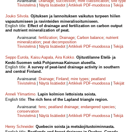
Avainsanat:
Drainage
;
succession
;
mire classification
;
site type
Tiivistelmä
|
Näytä lisätiedot
|
Artikkeli PDF-muodossa
|
Tekijä
Jouko Silvola
.
Ojituksen ja lannoituksen vaikutus turpeen hiilen
vapautumiseen ja ravinteiden mineralisoitumiseen.
English title:
Effect of drainage and fertilization on carbon output
and nutrient mineralization of peat.
Avainsanat:
fertilization
;
Drainage
;
Carbon balance
;
nutrient
mineralization
;
peat decomposition
Tiivistelmä
|
Näytä lisätiedot
|
Artikkeli PDF-muodossa
|
Tekijä
Seppo Eurola
,
Kaisu Aapala
,
Aira Kokko
.
Ojitustilanne Etelä- ja
Keski-Suomen sekä Pohjanmaa-Kainuun alueella.
English title:
A survey of peat-land drainage activity in southern
and central Finland.
Avainsanat:
Drainage
;
Finland
;
mire types
;
peatland
Tiivistelmä
|
Näytä lisätiedot
|
Artikkeli PDF-muodossa
|
Tekijät
Anneli Ylimartimo
.
Lapin kolmion lettoisista soista.
English title:
The rich fens of the Lapland triangle region.
Avainsanat:
fens
;
peatland drainage
;
endangered species
;
conservation
Tiivistelmä
|
Näytä lisätiedot
|
Artikkeli PDF-muodossa
|
Tekijä
Henry Schneider
.
Quebecin soista ja metsäojitustoiminnasta.
English title:
Peatlands and forest drainage in Quebec, Canada.