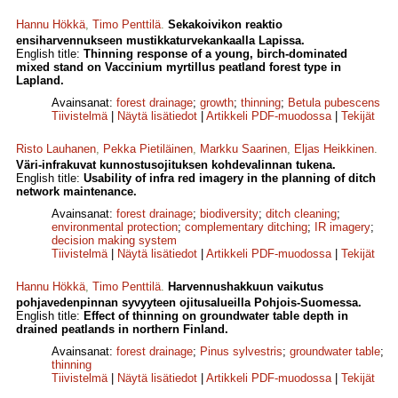
Hannu Hökkä
,
Timo Penttilä
.
Sekakoivikon reaktio
ensiharvennukseen mustikkaturvekankaalla Lapissa.
English title:
Thinning response of a young, birch-dominated
mixed stand on Vaccinium myrtillus peatland forest type in
Lapland.
Avainsanat:
forest drainage
;
growth
;
thinning
;
Betula pubescens
Tiivistelmä
|
Näytä lisätiedot
|
Artikkeli PDF-muodossa
|
Tekijät
Risto Lauhanen
,
Pekka Pietiläinen
,
Markku Saarinen
,
Eljas Heikkinen
.
Väri-infrakuvat kunnostusojituksen kohdevalinnan tukena.
English title:
Usability of infra red imagery in the planning of ditch
network maintenance.
Avainsanat:
forest drainage
;
biodiversity
;
ditch cleaning
;
environmental protection
;
complementary ditching
;
IR imagery
;
decision making system
Tiivistelmä
|
Näytä lisätiedot
|
Artikkeli PDF-muodossa
|
Tekijät
Hannu Hökkä
,
Timo Penttilä
.
Harvennushakkuun vaikutus
pohjavedenpinnan syvyyteen ojitusalueilla Pohjois-Suomessa.
English title:
Effect of thinning on groundwater table depth in
drained peatlands in northern Finland.
Avainsanat:
forest drainage
;
Pinus sylvestris
;
groundwater table
;
thinning
Tiivistelmä
|
Näytä lisätiedot
|
Artikkeli PDF-muodossa
|
Tekijät