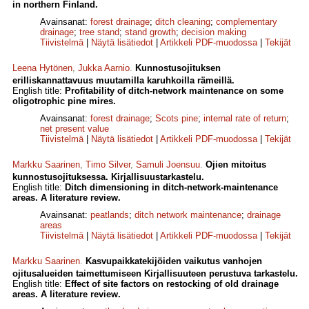
in northern Finland.
Avainsanat:
forest drainage
;
ditch cleaning
;
complementary
drainage
;
tree stand
;
stand growth
;
decision making
Tiivistelmä
|
Näytä lisätiedot
|
Artikkeli PDF-muodossa
|
Tekijät
Leena Hytönen
,
Jukka Aarnio
.
Kunnostusojituksen
erilliskannattavuus muutamilla karuhkoilla rämeillä.
English title:
Profitability of ditch-network maintenance on some
oligotrophic pine mires.
Avainsanat:
forest drainage
;
Scots pine
;
internal rate of return
;
net present value
Tiivistelmä
|
Näytä lisätiedot
|
Artikkeli PDF-muodossa
|
Tekijät
Markku Saarinen
,
Timo Silver
,
Samuli Joensuu
.
Ojien mitoitus
kunnostusojituksessa. Kirjallisuustarkastelu.
English title:
Ditch dimensioning in ditch-network-maintenance
areas. A literature review.
Avainsanat:
peatlands
;
ditch network maintenance
;
drainage
areas
Tiivistelmä
|
Näytä lisätiedot
|
Artikkeli PDF-muodossa
|
Tekijät
Markku Saarinen
.
Kasvupaikkatekijöiden vaikutus vanhojen
ojitusalueiden taimettumiseen Kirjallisuuteen perustuva tarkastelu.
English title:
Effect of site factors on restocking of old drainage
areas. A literature review.