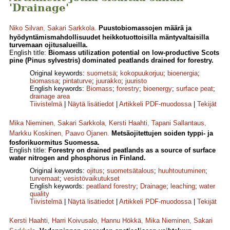
'Drainage'
Niko Silvan
,
Sakari Sarkkola
.
Puustobiomassojen määrä ja
hyödyntämismahdollisuudet heikkotuottoisilla mäntyvaltaisilla
turvemaan ojitusalueilla.
English title:
Biomass utilization potential on low-productive Scots
pine (Pinus sylvestris) dominated peatlands drained for forestry.
Original keywords:
suometsä
;
kokopuukorjuu
;
bioenergia
;
biomassa
;
pintaturve
;
juurakko
;
juuristo
English keywords:
Biomass
;
forestry
;
bioenergy
;
surface peat
;
drainage area
Tiivistelmä
|
Näytä lisätiedot
|
Artikkeli PDF-muodossa
|
Tekijät
Mika Nieminen
,
Sakari Sarkkola
,
Kersti Haahti
,
Tapani Sallantaus
,
Markku Koskinen
,
Paavo Ojanen
.
Metsäojitettujen soiden typpi- ja
fosforikuormitus Suomessa.
English title:
Forestry on drained peatlands as a source of surface
water nitrogen and phosphorus in Finland.
Original keywords:
ojitus
;
suometsätalous
;
huuhtoutuminen
;
turvemaat
;
vesistövaikutukset
English keywords:
peatland forestry
;
Drainage
;
leaching
;
water
quality
Tiivistelmä
|
Näytä lisätiedot
|
Artikkeli PDF-muodossa
|
Tekijät
Kersti Haahti
,
Harri Koivusalo
,
Hannu Hökkä
,
Mika Nieminen
,
Sakari