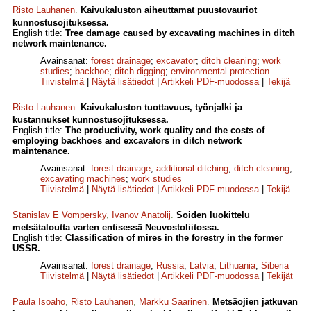
Risto Lauhanen
.
Kaivukaluston aiheuttamat puustovauriot
kunnostusojituksessa.
English title:
Tree damage caused by excavating machines in ditch
network maintenance.
Avainsanat:
forest drainage
;
excavator
;
ditch cleaning
;
work
studies
;
backhoe
;
ditch digging
;
environmental protection
Tiivistelmä
|
Näytä lisätiedot
|
Artikkeli PDF-muodossa
|
Tekijä
Risto Lauhanen
.
Kaivukaluston tuottavuus, työnjalki ja
kustannukset kunnostusojituksessa.
English title:
The productivity, work quality and the costs of
employing backhoes and excavators in ditch network
maintenance.
Avainsanat:
forest drainage
;
additional ditching
;
ditch cleaning
;
excavating machines
;
work studies
Tiivistelmä
|
Näytä lisätiedot
|
Artikkeli PDF-muodossa
|
Tekijä
Stanislav E Vompersky
,
Ivanov Anatolij
.
Soiden luokittelu
metsätaloutta varten entisessä Neuvostoliitossa.
English title:
Classification of mires in the forestry in the former
USSR.
Avainsanat:
forest drainage
;
Russia
;
Latvia
;
Lithuania
;
Siberia
Tiivistelmä
|
Näytä lisätiedot
|
Artikkeli PDF-muodossa
|
Tekijät
Paula Isoaho
,
Risto Lauhanen
,
Markku Saarinen
.
Metsäojien jatkuvan