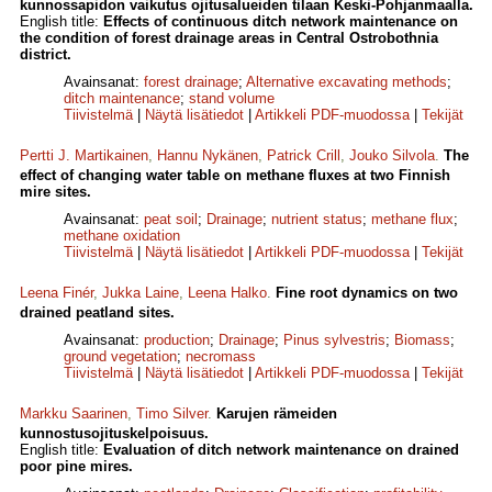
kunnossapidon vaikutus ojitusalueiden tilaan Keski-Pohjanmaalla.
English title:
Effects of continuous ditch network maintenance on
the condition of forest drainage areas in Central Ostrobothnia
district.
Avainsanat:
forest drainage
;
Alternative excavating methods
;
ditch maintenance
;
stand volume
Tiivistelmä
|
Näytä lisätiedot
|
Artikkeli PDF-muodossa
|
Tekijät
Pertti J. Martikainen
,
Hannu Nykänen
,
Patrick Crill
,
Jouko Silvola
.
The
effect of changing water table on methane fluxes at two Finnish
mire sites.
Avainsanat:
peat soil
;
Drainage
;
nutrient status
;
methane flux
;
methane oxidation
Tiivistelmä
|
Näytä lisätiedot
|
Artikkeli PDF-muodossa
|
Tekijät
Leena Finér
,
Jukka Laine
,
Leena Halko
.
Fine root dynamics on two
drained peatland sites.
Avainsanat:
production
;
Drainage
;
Pinus sylvestris
;
Biomass
;
ground vegetation
;
necromass
Tiivistelmä
|
Näytä lisätiedot
|
Artikkeli PDF-muodossa
|
Tekijät
Markku Saarinen
,
Timo Silver
.
Karujen rämeiden
kunnostusojituskelpoisuus.
English title:
Evaluation of ditch network maintenance on drained
poor pine mires.