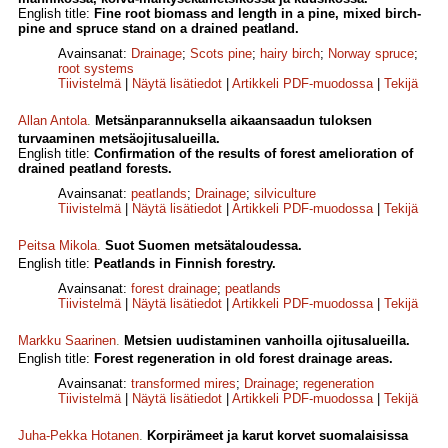
English title:
Fine root biomass and length in a pine, mixed birch-
pine and spruce stand on a drained peatland.
Avainsanat:
Drainage
;
Scots pine
;
hairy birch
;
Norway spruce
;
root systems
Tiivistelmä
|
Näytä lisätiedot
|
Artikkeli PDF-muodossa
|
Tekijä
Allan Antola
.
Metsänparannuksella aikaansaadun tuloksen
turvaaminen metsäojitusalueilla.
English title:
Confirmation of the results of forest amelioration of
drained peatland forests.
Avainsanat:
peatlands
;
Drainage
;
silviculture
Tiivistelmä
|
Näytä lisätiedot
|
Artikkeli PDF-muodossa
|
Tekijä
Peitsa Mikola
.
Suot Suomen metsätaloudessa.
English title:
Peatlands in Finnish forestry.
Avainsanat:
forest drainage
;
peatlands
Tiivistelmä
|
Näytä lisätiedot
|
Artikkeli PDF-muodossa
|
Tekijä
Markku Saarinen
.
Metsien uudistaminen vanhoilla ojitusalueilla.
English title:
Forest regeneration in old forest drainage areas.
Avainsanat:
transformed mires
;
Drainage
;
regeneration
Tiivistelmä
|
Näytä lisätiedot
|
Artikkeli PDF-muodossa
|
Tekijä
Juha-Pekka Hotanen
.
Korpirämeet ja karut korvet suomalaisissa