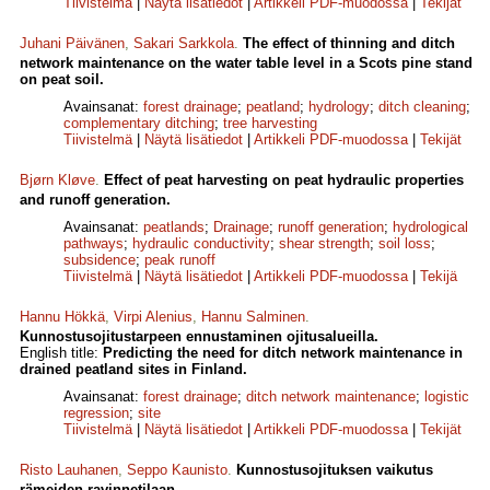
Tiivistelmä
|
Näytä lisätiedot
|
Artikkeli PDF-muodossa
|
Tekijät
Juhani Päivänen
,
Sakari Sarkkola
.
The effect of thinning and ditch
network maintenance on the water table level in a Scots pine stand
on peat soil.
Avainsanat:
forest drainage
;
peatland
;
hydrology
;
ditch cleaning
;
complementary ditching
;
tree harvesting
Tiivistelmä
|
Näytä lisätiedot
|
Artikkeli PDF-muodossa
|
Tekijät
Bjørn Kløve
.
Effect of peat harvesting on peat hydraulic properties
and runoff generation.
Avainsanat:
peatlands
;
Drainage
;
runoff generation
;
hydrological
pathways
;
hydraulic conductivity
;
shear strength
;
soil loss
;
subsidence
;
peak runoff
Tiivistelmä
|
Näytä lisätiedot
|
Artikkeli PDF-muodossa
|
Tekijä
Hannu Hökkä
,
Virpi Alenius
,
Hannu Salminen
.
Kunnostusojitustarpeen ennustaminen ojitusalueilla.
English title:
Predicting the need for ditch network maintenance in
drained peatland sites in Finland.
Avainsanat:
forest drainage
;
ditch network maintenance
;
logistic
regression
;
site
Tiivistelmä
|
Näytä lisätiedot
|
Artikkeli PDF-muodossa
|
Tekijät
Risto Lauhanen
,
Seppo Kaunisto
.
Kunnostusojituksen vaikutus
rämeiden ravinnetilaan.