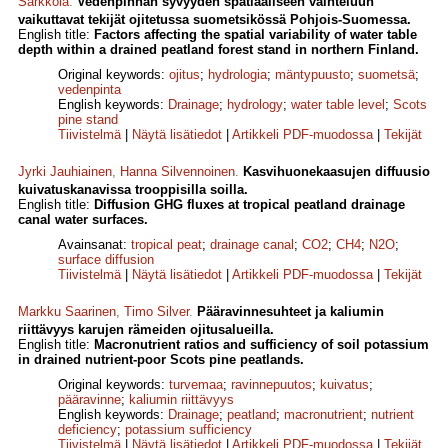
Sarkkola
.
Vedenpinnan syvyyden spatiaaliseen vaihteluun
vaikuttavat tekijät ojitetussa suometsikössä Pohjois-Suomessa.
English title:
Factors affecting the spatial variability of water table
depth within a drained peatland forest stand in northern Finland.
Original keywords:
ojitus
;
hydrologia
;
mäntypuusto
;
suometsä
;
vedenpinta
English keywords:
Drainage
;
hydrology
;
water table level
;
Scots
pine stand
Tiivistelmä
|
Näytä lisätiedot
|
Artikkeli PDF-muodossa
|
Tekijät
Jyrki Jauhiainen
,
Hanna Silvennoinen
.
Kasvihuonekaasujen diffuusio
kuivatuskanavissa trooppisilla soilla.
English title:
Diffusion GHG fluxes at tropical peatland drainage
canal water surfaces.
Avainsanat:
tropical peat
;
drainage canal
;
CO2
;
CH4
;
N2O
;
surface diffusion
Tiivistelmä
|
Näytä lisätiedot
|
Artikkeli PDF-muodossa
|
Tekijät
Markku Saarinen
,
Timo Silver
.
Pääravinnesuhteet ja kaliumin
riittävyys karujen rämeiden ojitusalueilla.
English title:
Macronutrient ratios and sufficiency of soil potassium
in drained nutrient-poor Scots pine peatlands.
Original keywords:
turvemaa
;
ravinnepuutos
;
kuivatus
;
pääravinne
;
kaliumin riittävyys
English keywords:
Drainage
;
peatland
;
macronutrient
;
nutrient
deficiency
;
potassium sufficiency
Tiivistelmä
|
Näytä lisätiedot
|
Artikkeli PDF-muodossa
|
Tekijät