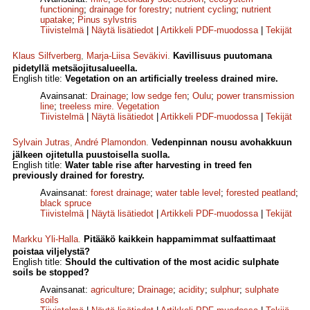
functioning
;
drainage for forestry
;
nutrient cycling
;
nutrient
upatake
;
Pinus sylvstris
Tiivistelmä
|
Näytä lisätiedot
|
Artikkeli PDF-muodossa
|
Tekijät
Klaus Silfverberg
,
Marja-Liisa Seväkivi
.
Kavillisuus puutomana
pidetyllä metsäojitusalueella.
English title:
Vegetation on an artificially treeless drained mire.
Avainsanat:
Drainage
;
low sedge fen
;
Oulu
;
power transmission
line
;
treeless mire. Vegetation
Tiivistelmä
|
Näytä lisätiedot
|
Artikkeli PDF-muodossa
|
Tekijät
Sylvain Jutras
,
André Plamondon
.
Vedenpinnan nousu avohakkuun
jälkeen ojitetulla puustoisella suolla.
English title:
Water table rise after harvesting in treed fen
previously drained for forestry.
Avainsanat:
forest drainage
;
water table level
;
forested peatland
;
black spruce
Tiivistelmä
|
Näytä lisätiedot
|
Artikkeli PDF-muodossa
|
Tekijät
Markku Yli-Halla
.
Pitääkö kaikkein happamimmat sulfaattimaat
poistaa viljelystä?
English title:
Should the cultivation of the most acidic sulphate
soils be stopped?
Avainsanat:
agriculture
;
Drainage
;
acidity
;
sulphur
;
sulphate
soils