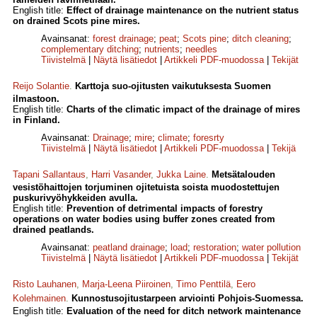
English title:
Effect of drainage maintenance on the nutrient status
on drained Scots pine mires.
Avainsanat:
forest drainage
;
peat
;
Scots pine
;
ditch cleaning
;
complementary ditching
;
nutrients
;
needles
Tiivistelmä
|
Näytä lisätiedot
|
Artikkeli PDF-muodossa
|
Tekijät
Reijo Solantie
.
Karttoja suo-ojitusten vaikutuksesta Suomen
ilmastoon.
English title:
Charts of the climatic impact of the drainage of mires
in Finland.
Avainsanat:
Drainage
;
mire
;
climate
;
foresrty
Tiivistelmä
|
Näytä lisätiedot
|
Artikkeli PDF-muodossa
|
Tekijä
Tapani Sallantaus
,
Harri Vasander
,
Jukka Laine
.
Metsätalouden
vesistöhaittojen torjuminen ojitetuista soista muodostettujen
puskurivyöhykkeiden avulla.
English title:
Prevention of detrimental impacts of forestry
operations on water bodies using buffer zones created from
drained peatlands.
Avainsanat:
peatland drainage
;
load
;
restoration
;
water pollution
Tiivistelmä
|
Näytä lisätiedot
|
Artikkeli PDF-muodossa
|
Tekijät
Risto Lauhanen
,
Marja-Leena Piiroinen
,
Timo Penttilä
,
Eero
Kolehmainen
.
Kunnostusojitustarpeen arviointi Pohjois-Suomessa.
English title:
Evaluation of the need for ditch network maintenance