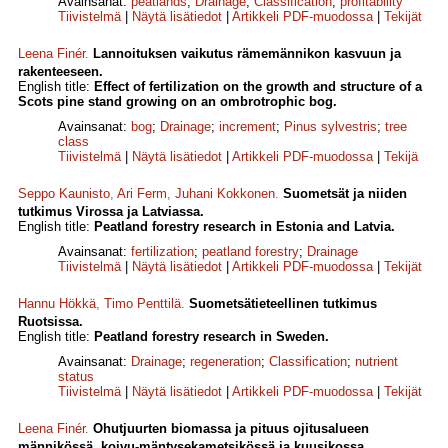
Avainsanat:
peatlands
;
Drainage
;
Classification
;
profitability
Tiivistelmä
|
Näytä lisätiedot
|
Artikkeli PDF-muodossa
|
Tekijät
Leena Finér
.
Lannoituksen vaikutus rämemännikon kasvuun ja
rakenteeseen.
English title:
Effect of fertilization on the growth and structure of a
Scots pine stand growing on an ombrotrophic bog.
Avainsanat:
bog
;
Drainage
;
increment
;
Pinus sylvestris
;
tree
class
Tiivistelmä
|
Näytä lisätiedot
|
Artikkeli PDF-muodossa
|
Tekijä
Seppo Kaunisto
,
Ari Ferm
,
Juhani Kokkonen
.
Suometsät ja niiden
tutkimus Virossa ja Latviassa.
English title:
Peatland forestry research in Estonia and Latvia.
Avainsanat:
fertilization
;
peatland forestry
;
Drainage
Tiivistelmä
|
Näytä lisätiedot
|
Artikkeli PDF-muodossa
|
Tekijät
Hannu Hökkä
,
Timo Penttilä
.
Suometsätieteellinen tutkimus
Ruotsissa.
English title:
Peatland forestry research in Sweden.
Avainsanat:
Drainage
;
regeneration
;
Classification
;
nutrient
status
Tiivistelmä
|
Näytä lisätiedot
|
Artikkeli PDF-muodossa
|
Tekijät
Leena Finér
.
Ohutjuurten biomassa ja pituus ojitusalueen
männikössä, koivu-mäntysekametsikössä ja kuusikossa.