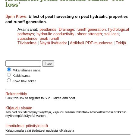
loss'
Bjørn Kløve
.
Effect of peat harvesting on peat hydraulic properties
and runoff generation.
Avainsanat:
peatlands
;
Drainage
;
runoff generation
;
hydrological
pathways
;
hydraulic conductivity
;
shear strength
;
soil loss
;
subsidence
;
peak runoff
Tiivistelmä
|
Näytä lisätiedot
|
Artikkeli PDF-muodossa
|
Tekijä
Mikä tahansa sana
Kaikki sanat
Koko hakuteksti
Rekisteröidy
Click this link to register to Suo - Mires and peat.
Kirjaudu sisään
Jos olet rekisteröitynyt käyttäjä, kirjaudu sisään tallentaaksesi valitsemasi artikkelit
myöhempää käyttöä varten.
Ilmoitukset päivityksistä
Kirjautumalla saat tiedotteet uudesta julkaisusta