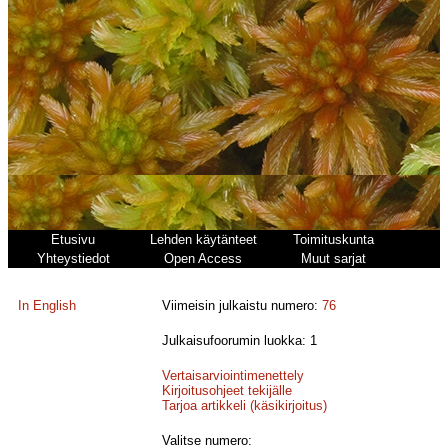
Etusivu
Lehden käytänteet
Toimituskunta
Yhteystiedot
Open Access
Muut sarjat
In English
Viimeisin julkaistu numero:
76
Julkaisufoorumin luokka: 1
Vertaisarviointimenettely
Kirjoitusohjeet tekijälle
Tarjoa artikkeli (käsikirjoitus)
Valitse numero: