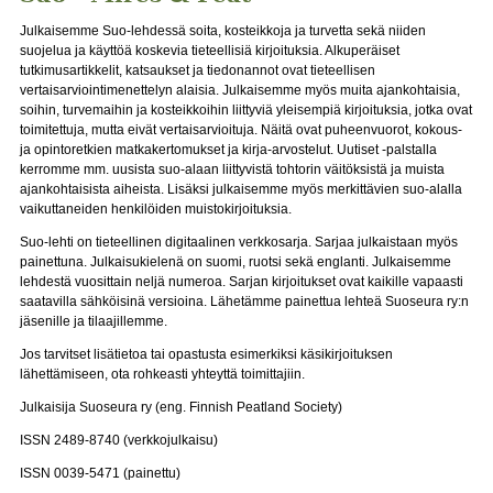
Julkaisemme Suo-lehdessä soita, kosteikkoja ja turvetta sekä niiden
suojelua ja käyttöä koskevia tieteellisiä kirjoituksia. Alkuperäiset
tutkimusartikkelit, katsaukset ja tiedonannot ovat tieteellisen
vertaisarviointimenettelyn alaisia. Julkaisemme myös muita ajankohtaisia,
soihin, turvemaihin ja kosteikkoihin liittyviä yleisempiä kirjoituksia, jotka ovat
toimitettuja, mutta eivät vertaisarvioituja. Näitä ovat puheenvuorot, kokous-
ja opintoretkien matkakertomukset ja kirja-arvostelut. Uutiset -palstalla
kerromme mm. uusista suo-alaan liittyvistä tohtorin väitöksistä ja muista
ajankohtaisista aiheista. Lisäksi julkaisemme myös merkittävien suo-alalla
vaikuttaneiden henkilöiden muistokirjoituksia.
Suo-lehti on tieteellinen digitaalinen verkkosarja. Sarjaa julkaistaan myös
painettuna. Julkaisukielenä on suomi, ruotsi sekä englanti. Julkaisemme
lehdestä vuosittain neljä numeroa. Sarjan kirjoitukset ovat kaikille vapaasti
saatavilla sähköisinä versioina. Lähetämme painettua lehteä Suoseura ry:n
jäsenille ja tilaajillemme.
Jos tarvitset lisätietoa tai opastusta esimerkiksi käsikirjoituksen
lähettämiseen, ota rohkeasti yhteyttä toimittajiin.
Julkaisija Suoseura ry (eng. Finnish Peatland Society)
ISSN 2489-8740 (verkkojulkaisu)
ISSN 0039-5471 (painettu)