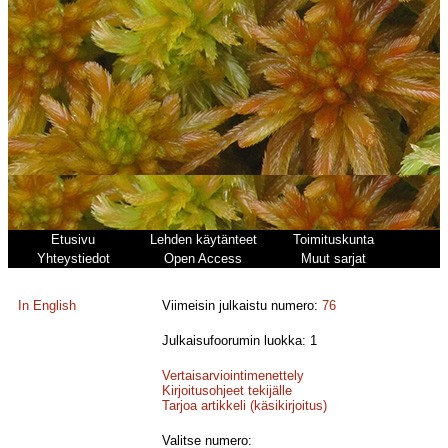
Etusivu
Lehden käytänteet
Toimituskunta
Yhteystiedot
Open Access
Muut sarjat
In English
Viimeisin julkaistu numero:
76
Julkaisufoorumin luokka: 1
Vertaisarviointimenettely
Kirjoitusohjeet tekijälle
Tarjoa artikkeli (käsikirjoitus)
Valitse numero: