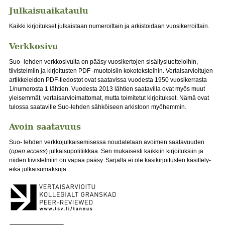
Julkaisuaikataulu
Kaikki kirjoitukset julkaistaan numeroittain ja arkistoidaan vuosikerroittain.
Verkkosivu
Suo- lehden verkkosivulta on pääsy vuosikertojen sisällysluetteloihin,
tiivistelmiin ja kirjoitusten PDF -muotoisiin kokoteksteihin. Vertaisarvioitujen
artikkeleiden PDF-tiedostot ovat saatavissa vuodesta 1950 vuosikerrasta
1/numerosta 1 lähtien. Vuodesta 2013 lähtien saatavilla ovat myös muut
yleisemmät, vertaisarvioimattomat, mutta toimitetut kirjoitukset. Nämä ovat
tulossa saataville Suo-lehden sähköiseen arkistoon myöhemmin.
Avoin saatavuus
Suo- lehden verkkojulkaisemisessa noudatetaan avoimen saatavuuden
(
open access
) julkaisupolitiikkaa. Sen mukaisesti kaikkiin kirjoituksiin ja
niiden tiivistelmiin on vapaa pääsy. Sarjalla ei ole käsikirjoitusten käsittely-
eikä julkaisumaksuja.