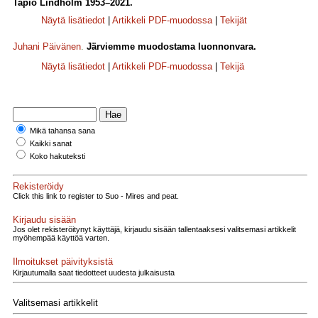
Tapio Lindholm 1953–2021.
Näytä lisätiedot
|
Artikkeli PDF-muodossa
|
Tekijät
Juhani Päivänen
.
Järviemme muodostama luonnonvara.
Näytä lisätiedot
|
Artikkeli PDF-muodossa
|
Tekijä
Mikä tahansa sana
Kaikki sanat
Koko hakuteksti
Rekisteröidy
Click this link to register to Suo - Mires and peat.
Kirjaudu sisään
Jos olet rekisteröitynyt käyttäjä, kirjaudu sisään tallentaaksesi valitsemasi artikkelit
myöhempää käyttöä varten.
Ilmoitukset päivityksistä
Kirjautumalla saat tiedotteet uudesta julkaisusta
Valitsemasi artikkelit