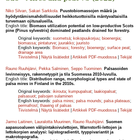
Niko Silvan
,
Sakari Sarkkola
.
Puustobiomassojen määrä ja
hyödyntämismahdollisuudet heikkotuottoisilla mäntyvaltaisilla
turvemaan ojitusalueilla.
English title:
Biomass utilization potential on low-productive Scots
pine (Pinus sylvestris) dominated peatlands drained for forestry.
Original keywords:
suometsä
;
kokopuukorjuu
;
bioenergia
;
biomassa
;
pintaturve
;
juurakko
;
juuristo
English keywords:
Biomass
;
forestry
;
bioenergy
;
surface peat
;
drainage area
Tiivistelmä
|
Näytä lisätiedot
|
Artikkeli PDF-muodossa
|
Tekijät
Rauno Ruuhijärvi
,
Pekka Salminen
,
Seppo Tuominen
.
Palsasoiden
levinneisyys, rakennetyypit ja tila Suomessa 2010-luvulla.
English title:
Distribution range, morphological types and state of
palsa mires in Finland in the 2010s.
Original keywords:
ikirouta
;
kumpupalsat
;
laakiopalsat
;
palsasuot
;
palsojen sulaminen
English keywords:
palsa mires
;
palsa mounds
;
palsa plateaus
;
permafrost
;
thawing of palsas
Tiivistelmä
|
Näytä lisätiedot
|
Artikkeli PDF-muodossa
|
Tekijät
Jarmo Laitinen
,
Lauralotta Muurinen
,
Rauno Ruuhijärvi
.
Suomen
aapasuoalueen välipintakoivulettojen, Warnstorfii-lettojen ja
lettokorpien analyysi: lajistogradientit, tyyppivariantit ja
makrotopografia.