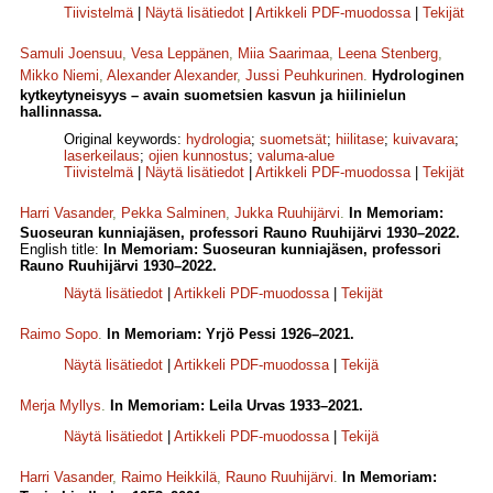
Tiivistelmä
|
Näytä lisätiedot
|
Artikkeli PDF-muodossa
|
Tekijät
Samuli Joensuu
,
Vesa Leppänen
,
Miia Saarimaa
,
Leena Stenberg
,
Mikko Niemi
,
Alexander Alexander
,
Jussi Peuhkurinen
.
Hydrologinen
kytkeytyneisyys – avain suometsien kasvun ja hiilinielun
hallinnassa.
Original keywords:
hydrologia
;
suometsät
;
hiilitase
;
kuivavara
;
laserkeilaus
;
ojien kunnostus
;
valuma-alue
Tiivistelmä
|
Näytä lisätiedot
|
Artikkeli PDF-muodossa
|
Tekijät
Harri Vasander
,
Pekka Salminen
,
Jukka Ruuhijärvi
.
In Memoriam:
Suoseuran kunniajäsen, professori Rauno Ruuhijärvi 1930–2022.
English title:
In Memoriam: Suoseuran kunniajäsen, professori
Rauno Ruuhijärvi 1930–2022.
Näytä lisätiedot
|
Artikkeli PDF-muodossa
|
Tekijät
Raimo Sopo
.
In Memoriam: Yrjö Pessi 1926–2021.
Näytä lisätiedot
|
Artikkeli PDF-muodossa
|
Tekijä
Merja Myllys
.
In Memoriam: Leila Urvas 1933–2021.
Näytä lisätiedot
|
Artikkeli PDF-muodossa
|
Tekijä
Harri Vasander
,
Raimo Heikkilä
,
Rauno Ruuhijärvi
.
In Memoriam: