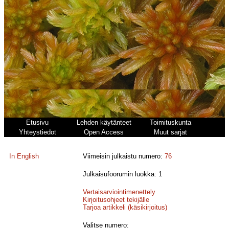
Etusivu
Lehden käytänteet
Toimituskunta
Yhteystiedot
Open Access
Muut sarjat
In English
Viimeisin julkaistu numero:
76
Julkaisufoorumin luokka: 1
Vertaisarviointimenettely
Kirjoitusohjeet tekijälle
Tarjoa artikkeli (käsikirjoitus)
Valitse numero: