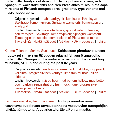
English title:
Analysis of drier rich Betula pubescens fens, rich
Sphagnum warnstorfii fens and rich Picea abies mires in the aapa
mire area of Finland: compositional gradients, type variants and
macro-topography.
Original keywords:
habitaattityypit
;
korpisuus
;
lähteisyys
;
Saxifrago-Tomentypnion
;
Sphagno warnstorfii-Tomentypnion
;
suotyypit
English keywords:
mire site types
;
groundwater influence
;
habitat types
;
Saxifrago-Tomentypnion
;
Sphagno warnstorfii-
Tomentypnion
;
species composition of Picea abies mires
Tiivistelmä
|
Näytä lisätiedot
|
Artikkeli PDF-muodossa
|
Tekijät
Kimmo Tolonen
,
Markku Suoknuuti
.
Keidassuon pintakuvioituksen
muutokset viimeisten 82 vuoden aikana Pyhtään Munasuolla.
English title:
Changes in the surface patterning in the raised bog
Munasuo, SE Finland during the past 82 years.
Original keywords:
keidassuo
;
kermi
;
kulju
;
allikko
;
ruoppakulju
;
välipinta
;
progressiivinen kehitys
;
ilmaston muutos
;
hiilen
sidonta
English keywords:
raised bog
;
mud-bottom hollow
;
mud-bottom
pool
;
carbon sequestration
;
hummock ridge
;
progressive
development of mire
Tiivistelmä
|
Näytä lisätiedot
|
Artikkeli PDF-muodossa
|
Tekijät
Kari Laasasenaho
,
Risto Lauhanen
.
Tuuli- ja aurinkovoima
kasvattavat suosiotaan turvetuotannosta vapautuvien suonpohjien
jälki­käyttömuotona: Aluetarkastelu Etelä-Pohjanmaalta.