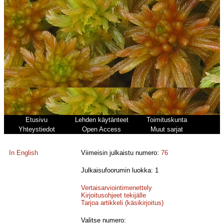
Etusivu
Lehden käytänteet
Toimituskunta
Yhteystiedot
Open Access
Muut sarjat
In English
Viimeisin julkaistu numero:
76
Julkaisufoorumin luokka: 1
Vertaisarviointimenettely
Kirjoitusohjeet tekijälle
Tarjoa artikkeli (käsikirjoitus)
Valitse numero: