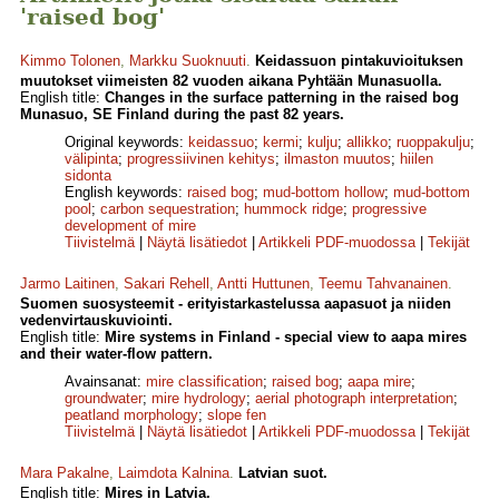
'raised bog'
Kimmo Tolonen
,
Markku Suoknuuti
.
Keidassuon pintakuvioituksen
muutokset viimeisten 82 vuoden aikana Pyhtään Munasuolla.
English title:
Changes in the surface patterning in the raised bog
Munasuo, SE Finland during the past 82 years.
Original keywords:
keidassuo
;
kermi
;
kulju
;
allikko
;
ruoppakulju
;
välipinta
;
progressiivinen kehitys
;
ilmaston muutos
;
hiilen
sidonta
English keywords:
raised bog
;
mud-bottom hollow
;
mud-bottom
pool
;
carbon sequestration
;
hummock ridge
;
progressive
development of mire
Tiivistelmä
|
Näytä lisätiedot
|
Artikkeli PDF-muodossa
|
Tekijät
Jarmo Laitinen
,
Sakari Rehell
,
Antti Huttunen
,
Teemu Tahvanainen
.
Suomen suosysteemit - erityistarkastelussa aapasuot ja niiden
vedenvirtauskuviointi.
English title:
Mire systems in Finland - special view to aapa mires
and their water-flow pattern.
Avainsanat:
mire classification
;
raised bog
;
aapa mire
;
groundwater
;
mire hydrology
;
aerial photograph interpretation
;
peatland morphology
;
slope fen
Tiivistelmä
|
Näytä lisätiedot
|
Artikkeli PDF-muodossa
|
Tekijät
Mara Pakalne
,
Laimdota Kalnina
.
Latvian suot.
English title:
Mires in Latvia.