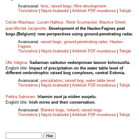
Avainsanat:
fens
;
raised bogs
;
Mire development
Tiivistelmä
|
Näytä lisätiedot
|
Artikkeli PDF-muodossa
|
Tekijät
Cécile Wastiaux
,
Lucien Halleux
,
René Scumacker
,
Maurice Streel
,
jean-Michel Jacqmotte
.
Development of the Hautes-Fagnes peat
bogs (Belgium): new perspectives using ground-penetrating radar.
Avainsanat:
raised bogs
;
ground-penetrating radar
;
Hautes-
Fagnes
Tiivistelmä
|
Näytä lisätiedot
|
Artikkeli PDF-muodossa
|
Tekijät
Ülle Valgma
.
Sadannan vaikutus vedenpinnan tasoon kohosuolla.
English title:
Impact of precipitation on the water table level of
different ombrotrophic raised bog complexes, central Estonia.
Avainsanat:
precipitation
;
raised bog
;
water table level
Tiivistelmä
|
Näytä lisätiedot
|
Artikkeli PDF-muodossa
|
Tekijä
Pekka Salminen
.
Irlannin suot ja niiden suojelu.
English title:
Irish mires and their conservation.
Avainsanat:
Blanket bogs
;
Ireland
;
raised bogs
Tiivistelmä
|
Näytä lisätiedot
|
Artikkeli PDF-muodossa
|
Tekijä