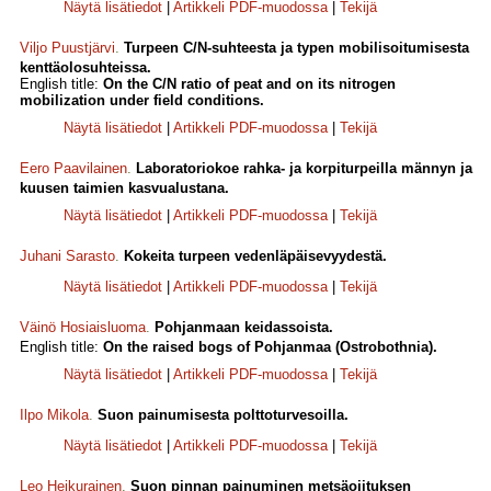
Näytä lisätiedot
|
Artikkeli PDF-muodossa
|
Tekijä
Viljo Puustjärvi
.
Turpeen C/N-suhteesta ja typen mobilisoitumisesta
kenttäolosuhteissa.
English title:
On the C/N ratio of peat and on its nitrogen
mobilization under field conditions.
Näytä lisätiedot
|
Artikkeli PDF-muodossa
|
Tekijä
Eero Paavilainen
.
Laboratoriokoe rahka- ja korpiturpeilla männyn ja
kuusen taimien kasvualustana.
Näytä lisätiedot
|
Artikkeli PDF-muodossa
|
Tekijä
Juhani Sarasto
.
Kokeita turpeen vedenläpäisevyydestä.
Näytä lisätiedot
|
Artikkeli PDF-muodossa
|
Tekijä
Väinö Hosiaisluoma
.
Pohjanmaan keidassoista.
English title:
On the raised bogs of Pohjanmaa (Ostrobothnia).
Näytä lisätiedot
|
Artikkeli PDF-muodossa
|
Tekijä
Ilpo Mikola
.
Suon painumisesta polttoturvesoilla.
Näytä lisätiedot
|
Artikkeli PDF-muodossa
|
Tekijä
Leo Heikurainen
.
Suon pinnan painuminen metsäojituksen