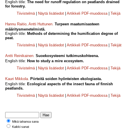
English title:
The need for runoff regulation on peatlands drained
for forestry.
Tiivistelmä
|
Näytä lisätiedot
|
Artikkeli PDF-muodossa
|
Tekijä
Hannu Raitio
,
Antti Huttunen
.
Turpeen maatumisasteen
määritysmenetelmistä.
English title:
Methods of determining the humification degree of
peat.
Tiivistelmä
|
Näytä lisätiedot
|
Artikkeli PDF-muodossa
|
Tekijät
Antti Reinikainen
.
Suoekosysteemi tutkimuskohteena.
English title:
How to study a mire ecosystem.
Tiivistelmä
|
Näytä lisätiedot
|
Artikkeli PDF-muodossa
|
Tekijä
Kauri Mikkola
.
Piirteitä soiden hyönteisten ekologiasta.
English title:
Ecological aspects of the insect fauna of finnish
peatlands.
Tiivistelmä
|
Näytä lisätiedot
|
Artikkeli PDF-muodossa
|
Tekijä
Mikä tahansa sana
Kaikki sanat