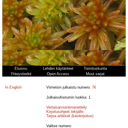
Etusivu
Lehden käytänteet
Toimituskunta
Yhteystiedot
Open Access
Muut sarjat
In English
Viimeisin julkaistu numero:
76
Julkaisufoorumin luokka: 1
Vertaisarviointimenettely
Kirjoitusohjeet tekijälle
Tarjoa artikkeli (käsikirjoitus)
Valitse numero: