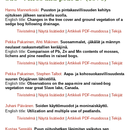
Hannu Mannerkoski
.
Puuston ja pintakasvillisuuden kehitys
ojituksen jälkeen saraisella suolla.
English title:
Changes in the tree cover and ground vegetation of a
sedge bog following drainage.
Tiivistelmä
|
Näytä lisätiedot
|
Artikkeli PDF-muodossa
|
Tekijä
Pekka Pakarinen
,
Ahti Mäkinen
.
Suosammalet, -jäkälät ja männyn
neulaset raskasmetallien kerääjinä.
English title:
Comparison of Pb, Zn and Mn contents of mosses,
lichens and pine needles in raised bogs.
Tiivistelmä
|
Näytä lisätiedot
|
Artikkeli PDF-muodossa
|
Tekijät
Pekka Pakarinen
,
Stephen Talbot
.
Aapa- ja kohosuokasvillisuudesta
suuren Orjajärven lähistöllä.
English title:
Observations on the aapa-mire and raised-bog
vegetation near great Slave lake, Canada.
Tiivistelmä
|
Näytä lisätiedot
|
Artikkeli PDF-muodossa
|
Tekijät
Juhani Päivänen
.
Soiden käyttömuodot ja moninaiskäyttö.
English title:
Utilization and multiple use of peatlands.
Tiivistelmä
|
Näytä lisätiedot
|
Artikkeli PDF-muodossa
|
Tekijä
Kustaa Seppälä
.
Puun ojitushetken läpimitan vaikutus sen