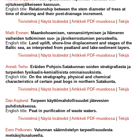
ojituksenjälkeiseen kasvuun.
English title:
Relationship between the stem diameter of trees at
time of draining and their post-drainage increment.
Tiivistelmä
|
Näytä lisätiedot
|
Artikkeli PDF-muodossa
|
Tekijä
Matti Eronen
.
Maankohoamisen, rannansiirtymisen ja Itämeren
vaiheiden tutkiminen suo- ja järvikerrostumien perusteella.
English title:
Land uplift, shore-line displacement and stages of the
Baltic sea, as interpreted from peatland and lake-sediment layers.
Tiivistelmä
|
Näytä lisätiedot
|
Artikkeli PDF-muodossa
|
Tekijä
Anneli Terho
.
Eräiden Pohjois-Satakunnan soiden stratigrafiasta ja
turpeiden fysikaalis-kemiallisista ominaisuuksista.
English title:
On the stratigraphy, physical and chemical
characteristics of certain peat bogs in northern Satakunta.
Tiivistelmä
|
Näytä lisätiedot
|
Artikkeli PDF-muodossa
|
Tekijä
Dan Asplund
.
Turpeen käyttömahdollisuudet jätevesien
puhdistuksessa.
English title:
Peat in purification of waste waters.
Tiivistelmä
|
Näytä lisätiedot
|
Artikkeli PDF-muodossa
|
Tekijä
Eero Pelkonen
.
Valunnan säännöstelyn tarpeellisuudesta
metsäojitusalueella.