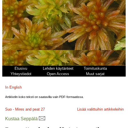
Etusivu
Lehden käytänteet
Toimituskunta
Yhteystiedot
Open Access
Muut sarjat
In English
Artikkelin koko teksti on saatavilla vain PDF-formaatissa.
Suo - Mires and peat
27
Lisää valittuihin artikkeleihin
Kustaa Seppälä