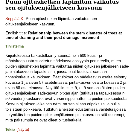
Puun ojitushetken läpimitan vaikutus
sen ojituksenjälkeiseen kasvuun
Seppälä K.
Puun ojitushetken läpimitan vaikutus sen
ojituksenjälkeiseen kasvuun.
English title:
Relationship between the stem diameter of trees at
time of draining and their post-drainage increment
Tiivistelmä
Kirjoituksessa tarkastellaan yhteensä noin 600 kuusi- ja
mäntykoepuusta suoritetun sädekasvuanalyysin perusteella, miten
puiden ojitushetken läpimitta vaikuttaa niiden ojituksen jälkeiseen säde-
ja pintakasvuun tapauksissa, joissa puut kuuluvat samaan
rinnankorkeusikäluokkaan. Päätulokset on sädekasvun osalta esitetty
kuvassa 1 ja sivun 57 asetelmassa, pinta-kasvun osalta kuvassa 2 ja
sivun 58 asetelmassa. Näyttää ilmeiseltä, että samanikäisten puiden
ojituksenjälkeisen sädekasvun pitkän ajan (tutkitussa tapauksessa n.
50 vuoden) keskiarvot ovat varsin riippumattomia puiden paksuudesta.
Kasvun ojituksen-jälkeinen rytmi on sen sijaan eripaksuisilla puilla
toisistaan poikkeava. Tutkitun aineiston edustamissa vaihtelurajoissa
tietynikäis-ten puiden ojituksenjälkeinen pintakasvu on sitä suurempi,
mitä paksumpia ne ovat olleet ojitushetkellä.
(Näytä)
Tekijä