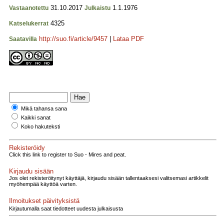
31.10.2017
1.1.1976
Vastaanotettu
Julkaistu
4325
Katselukerrat
http://suo.fi/article/9457
|
Lataa PDF
Saatavilla
Mikä tahansa sana
Kaikki sanat
Koko hakuteksti
Rekisteröidy
Click this link to register to Suo - Mires and peat.
Kirjaudu sisään
Jos olet rekisteröitynyt käyttäjä, kirjaudu sisään tallentaaksesi valitsemasi artikkelit
myöhempää käyttöä varten.
Ilmoitukset päivityksistä
Kirjautumalla saat tiedotteet uudesta julkaisusta