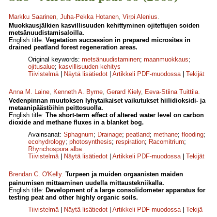
Markku Saarinen
,
Juha-Pekka Hotanen
,
Virpi Alenius
.
Muokkausjälkien kasvillisuuden kehittyminen ojitettujen soiden
metsänuudistamisaloilla.
English title:
Vegetation succession in prepared microsites in
drained peatland forest regeneration areas.
Original keywords:
metsänuudistaminen
;
maanmuokkaus
;
ojitusalue
;
kasvillisuuden kehitys
Tiivistelmä
|
Näytä lisätiedot
|
Artikkeli PDF-muodossa
|
Tekijät
Anna M. Laine
,
Kenneth A. Byrne
,
Gerard Kiely
,
Eeva-Stiina Tuittila
.
Vedenpinnan muutoksen lyhytaikaiset vaikutukset hiilidioksidi- ja
metaanipäästöihin peittosuolla.
English title:
The short-term effect of altered water level on carbon
dioxide and methane fluxes in a blanket bog.
Avainsanat:
Sphagnum
;
Drainage
;
peatland
;
methane
;
flooding
;
ecohydrology
;
photosynthesis
;
respiration
;
Racomitrium
;
Rhynchospora alba
Tiivistelmä
|
Näytä lisätiedot
|
Artikkeli PDF-muodossa
|
Tekijät
Brendan C. O'Kelly
.
Turpeen ja muiden orgaanisten maiden
painumisen mittaaminen uudella mittaustekniikalla.
English title:
Development of a large consolidometer apparatus for
testing peat and other highly organic soils.
Tiivistelmä
|
Näytä lisätiedot
|
Artikkeli PDF-muodossa
|
Tekijä