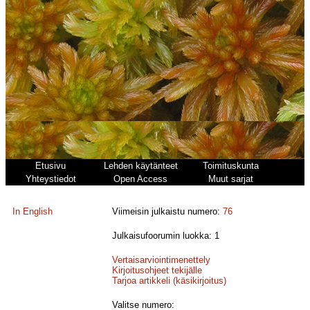
Etusivu
Lehden käytänteet
Toimituskunta
Yhteystiedot
Open Access
Muut sarjat
In English
Viimeisin julkaistu numero:
76
Julkaisufoorumin luokka: 1
Vertaisarviointimenettely
Kirjoitusohjeet tekijälle
Tarjoa artikkeli (käsikirjoitus)
Valitse numero: