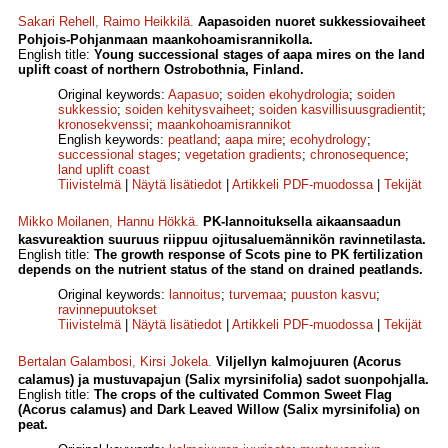
Sakari Rehell
,
Raimo Heikkilä
.
Aapasoiden nuoret sukkessiovaiheet
Pohjois-Pohjanmaan maankohoamisrannikolla.
English title:
Young successional stages of aapa mires on the land
uplift coast of northern Ostrobothnia, Finland.
Original keywords:
Aapasuo
;
soiden ekohydrologia
;
soiden
sukkessio
;
soiden kehitysvaiheet
;
soiden kasvillisuusgradientit
;
kronosekvenssi
;
maankohoamisrannikot
English keywords:
peatland
;
aapa mire
;
ecohydrology
;
successional stages
;
vegetation gradients
;
chronosequence
;
land uplift coast
Tiivistelmä
|
Näytä lisätiedot
|
Artikkeli PDF-muodossa
|
Tekijät
Mikko Moilanen
,
Hannu Hökkä
.
PK-lannoituksella aikaansaadun
kasvureaktion suuruus riippuu ojitusaluemännikön ravinnetilasta.
English title:
The growth response of Scots pine to PK fertilization
depends on the nutrient status of the stand on drained peatlands.
Original keywords:
lannoitus
;
turvemaa
;
puuston kasvu
;
ravinnepuutokset
Tiivistelmä
|
Näytä lisätiedot
|
Artikkeli PDF-muodossa
|
Tekijät
Bertalan Galambosi
,
Kirsi Jokela
.
Viljellyn kalmojuuren (Acorus
calamus) ja mustuvapajun (Salix myrsinifolia) sadot suonpohjalla.
English title:
The crops of the cultivated Common Sweet Flag
(Acorus calamus) and Dark Leaved Willow (Salix myrsinifolia) on
peat.