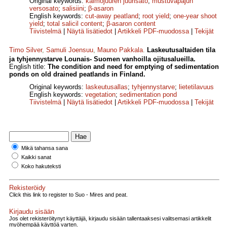
Original keywords:
kalmojuuren juurisato
;
mustuvapajun
versosato
;
salisiini
;
β-asaron
English keywords:
cut-away peatland
;
root yield
;
one-year shoot
yield
;
total salicil content
;
β-asaron content
Tiivistelmä
|
Näytä lisätiedot
|
Artikkeli PDF-muodossa
|
Tekijät
Timo Silver
,
Samuli Joensuu
,
Mauno Pakkala
.
Laskeutusaltaiden tila
ja tyhjennystarve Lounais- Suomen vanhoilla ojitusalueilla.
English title:
The condition and need for emptying of sedimentation
ponds on old drained peatlands in Finland.
Original keywords:
laskeutusallas
;
tyhjennystarve
;
lietetilavuus
English keywords:
vegetation
;
sedimentation pond
Tiivistelmä
|
Näytä lisätiedot
|
Artikkeli PDF-muodossa
|
Tekijät
Mikä tahansa sana
Kaikki sanat
Koko hakuteksti
Rekisteröidy
Click this link to register to Suo - Mires and peat.
Kirjaudu sisään
Jos olet rekisteröitynyt käyttäjä, kirjaudu sisään tallentaaksesi valitsemasi artikkelit
myöhempää käyttöä varten.