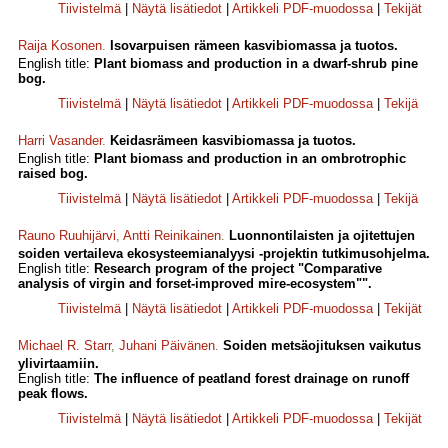
Tiivistelmä
|
Näytä lisätiedot
|
Artikkeli PDF-muodossa
|
Tekijät
Raija Kosonen
.
Isovarpuisen rämeen kasvibiomassa ja tuotos.
English title:
Plant biomass and production in a dwarf-shrub pine
bog.
Tiivistelmä
|
Näytä lisätiedot
|
Artikkeli PDF-muodossa
|
Tekijä
Harri Vasander
.
Keidasrämeen kasvibiomassa ja tuotos.
English title:
Plant biomass and production in an ombrotrophic
raised bog.
Tiivistelmä
|
Näytä lisätiedot
|
Artikkeli PDF-muodossa
|
Tekijä
Rauno Ruuhijärvi
,
Antti Reinikainen
.
Luonnontilaisten ja ojitettujen
soiden vertaileva ekosysteemianalyysi -projektin tutkimusohjelma.
English title:
Research program of the project "Comparative
analysis of virgin and forset-improved mire-ecosystem"".
Tiivistelmä
|
Näytä lisätiedot
|
Artikkeli PDF-muodossa
|
Tekijät
Michael R. Starr
,
Juhani Päivänen
.
Soiden metsäojituksen vaikutus
ylivirtaamiin.
English title:
The influence of peatland forest drainage on runoff
peak flows.
Tiivistelmä
|
Näytä lisätiedot
|
Artikkeli PDF-muodossa
|
Tekijät