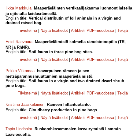
Ilkka Markkula
.
Maaperäeläinten vertikaalijakauma luonnontilaisella
ja ojitetulla keidasrämeellä.
English title:
Vertical distributin of foil animals in a virgin and
drained raised bog.
Tiivistelmä
|
Näytä lisätiedot
|
Artikkeli PDF-muodossa
|
Tekijä
Heidi Raevaara
.
Maaperäeläimistö kolmella rämebiotoopilla (TR,
NR ja RhNR).
English title:
Soil fauna in three pine bog sites.
Tiivistelmä
|
Näytä lisätiedot
|
Artikkeli PDF-muodossa
|
Tekijä
Pekka Vilkamaa
.
Isovarpuisen rämeen ja sen
metsäparannusmuuttumien maaperäeläimistö.
English title:
Soil fauna in a virgin and two drained dwarf shrub
pine bogs.
Tiivistelmä
|
Näytä lisätiedot
|
Artikkeli PDF-muodossa
|
Tekijä
Kristiina Jääskeläinen
.
Rämeen hillantuotanto.
English title:
Cloudberry production in pine bogs.
Tiivistelmä
|
Näytä lisätiedot
|
Artikkeli PDF-muodossa
|
Tekijä
Tapio Lindholm
.
Ruskorahkasammalen kasvurytmistä Lammin
Laaviosuolla.