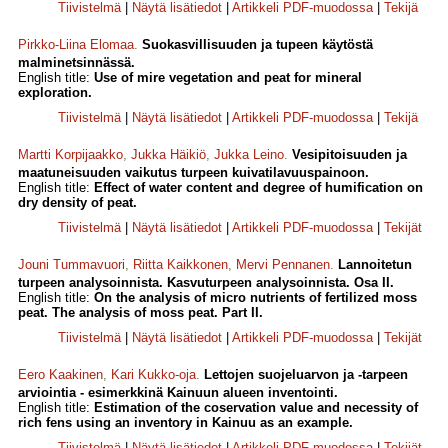
Tiivistelmä
|
Näytä lisätiedot
|
Artikkeli PDF-muodossa
|
Tekijä
Pirkko-Liina Elomaa
.
Suokasvillisuuden ja tupeen käytöstä
malminetsinnässä.
English title:
Use of mire vegetation and peat for mineral
exploration.
Tiivistelmä
|
Näytä lisätiedot
|
Artikkeli PDF-muodossa
|
Tekijä
Martti Korpijaakko
,
Jukka Häikiö
,
Jukka Leino
.
Vesipitoisuuden ja
maatuneisuuden vaikutus turpeen kuivatilavuuspainoon.
English title:
Effect of water content and degree of humification on
dry density of peat.
Tiivistelmä
|
Näytä lisätiedot
|
Artikkeli PDF-muodossa
|
Tekijät
Jouni Tummavuori
,
Riitta Kaikkonen
,
Mervi Pennanen
.
Lannoitetun
turpeen analysoinnista. Kasvuturpeen analysoinnista. Osa II.
English title:
On the analysis of micro nutrients of fertilized moss
peat. The analysis of moss peat. Part II.
Tiivistelmä
|
Näytä lisätiedot
|
Artikkeli PDF-muodossa
|
Tekijät
Eero Kaakinen
,
Kari Kukko-oja
.
Lettojen suojeluarvon ja -tarpeen
arviointia - esimerkkinä Kainuun alueen inventointi.
English title:
Estimation of the coservation value and necessity of
rich fens using an inventory in Kainuu as an example.
Tiivistelmä
|
Näytä lisätiedot
|
Artikkeli PDF-muodossa
|
Tekijät