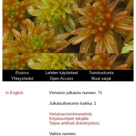
Etusivu
Lehden käytänteet
Toimituskunta
Yhteystiedot
Open Access
Muut sarjat
In English
Viimeisin julkaistu numero:
76
Julkaisufoorumin luokka: 1
Vertaisarviointimenettely
Kirjoitusohjeet tekijälle
Tarjoa artikkeli (käsikirjoitus)
Valitse numero: