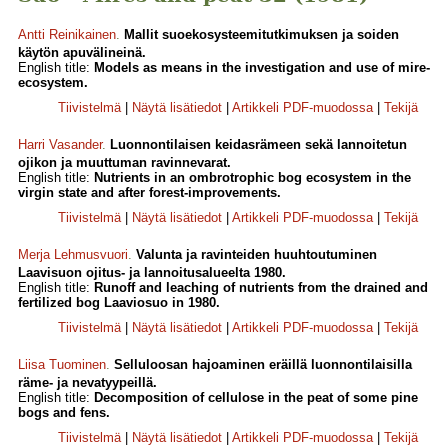
Antti Reinikainen
.
Mallit suoekosysteemitutkimuksen ja soiden
käytön apuvälineinä.
English title:
Models as means in the investigation and use of mire-
ecosystem.
Tiivistelmä
|
Näytä lisätiedot
|
Artikkeli PDF-muodossa
|
Tekijä
Harri Vasander
.
Luonnontilaisen keidasrämeen sekä lannoitetun
ojikon ja muuttuman ravinnevarat.
English title:
Nutrients in an ombrotrophic bog ecosystem in the
virgin state and after forest-improvements.
Tiivistelmä
|
Näytä lisätiedot
|
Artikkeli PDF-muodossa
|
Tekijä
Merja Lehmusvuori
.
Valunta ja ravinteiden huuhtoutuminen
Laavisuon ojitus- ja lannoitusalueelta 1980.
English title:
Runoff and leaching of nutrients from the drained and
fertilized bog Laaviosuo in 1980.
Tiivistelmä
|
Näytä lisätiedot
|
Artikkeli PDF-muodossa
|
Tekijä
Liisa Tuominen
.
Selluloosan hajoaminen eräillä luonnontilaisilla
räme- ja nevatyypeillä.
English title:
Decomposition of cellulose in the peat of some pine
bogs and fens.
Tiivistelmä
|
Näytä lisätiedot
|
Artikkeli PDF-muodossa
|
Tekijä