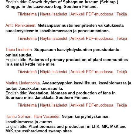
English title:
Growth rhythm of Sphagnum fuscum (Schimp.)
Klinggr. in the Laaviosuo bog, Southern Finland.
Tiivistelmä
|
Näytä lisätiedot
|
Artikkeli PDF-muodossa
|
Tekijä
Antti Reinikainen
.
Metsänparannustoimenpiteiden vaikutuksesta
suoekosysteemin kasvibiomassaan ja perustuotantoon.
Tiivistelmä
|
Näytä lisätiedot
|
Artikkeli PDF-muodossa
|
Tekijä
Tapio Lindholm
.
Suppasuon kasviyhdyskuntien perustuotanto-
ominaisuudet.
English title:
Patterns of primary production of plant communities
in a small kettle hole mire.
Tiivistelmä
|
Näytä lisätiedot
|
Artikkeli PDF-muodossa
|
Tekijä
Maritta Liedenpohja
.
Avosuotyyppien kasvillisuus, kasvibiomassa ja
tuotos Janakkalan suurisuolla.
English title:
Vegetation, biomass and production of fens in
Suurisuo mire, Janakkala, Southern Finland.
Tiivistelmä
|
Näytä lisätiedot
|
Artikkeli PDF-muodossa
|
Tekijä
Hannu Solmari
,
Harri Vasander
.
Neljän korpiyhdyskunnan
kasvibiomassa ja -tuotos.
English title:
Plant biomass and production in LhK, MK, MkK and
MrK spruce/hardwood swamp sites.