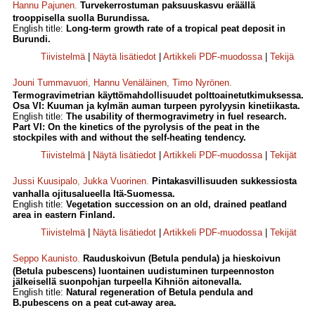
Hannu Pajunen
.
Turvekerrostuman paksuuskasvu eräällä
trooppisella suolla Burundissa.
English title:
Long-term growth rate of a tropical peat deposit in
Burundi.
Tiivistelmä
|
Näytä lisätiedot
|
Artikkeli PDF-muodossa
|
Tekijä
Jouni Tummavuori
,
Hannu Venäläinen
,
Timo Nyrönen
.
Termogravimetrian käyttömahdollisuudet polttoainetutkimuksessa.
Osa VI: Kuuman ja kylmän auman turpeen pyrolyysin kinetiikasta.
English title:
The usability of thermogravimetry in fuel research.
Part VI: On the kinetics of the pyrolysis of the peat in the
stockpiles with and without the self-heating tendency.
Tiivistelmä
|
Näytä lisätiedot
|
Artikkeli PDF-muodossa
|
Tekijät
Jussi Kuusipalo
,
Jukka Vuorinen
.
Pintakasvillisuuden sukkessiosta
vanhalla ojitusalueella Itä-Suomessa.
English title:
Vegetation succession on an old, drained peatland
area in eastern Finland.
Tiivistelmä
|
Näytä lisätiedot
|
Artikkeli PDF-muodossa
|
Tekijät
Seppo Kaunisto
.
Rauduskoivun (Betula pendula) ja hieskoivun
(Betula pubescens) luontainen uudistuminen turpeennoston
jälkeisellä suonpohjan turpeella Kihniön aitonevalla.
English title:
Natural regeneration of Betula pendula and
B.pubescens on a peat cut-away area.