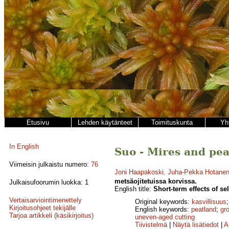
Etusivu
Lehden käytänteet
Toimituskunta
Yh
In English
Suo - Mires and pea
Viimeisin julkaistu numero:
76
Joni Haapakoski
,
Juha-Pekka Hotane
metsäojitetuissa korvissa.
Julkaisufoorumin luokka: 1
English title:
Short-term effects of se
Vertaisarviointimenettely
Original keywords:
kasvillisuus
Kirjoitusohjeet tekijälle
English keywords:
peatland
;
gr
Tarjoa artikkeli (käsikirjoitus)
uneven-aged cutting
Tiivistelmä
|
Näytä lisätiedot
|
A