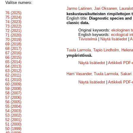
Valitse numero:
Jarmo Laitinen
,
Jari Oksanen
,
Lauralo
76 (2025)
keskustavaikutteisten rimpilettojen t
75 (2024)
English title:
Diagnostic species and 
74 (2023)
classic data.
73 (2022)
Original keywords:
ekologinen t
72 (2021)
English keywords:
ecological in
71 (2020)
Tiivistelmä
|
Näytä lisätiedot
|
A
70 (2019)
69 (2018)
68 (2017)
Tuula Larmola
,
Tapio Lindholm
,
Helen
67 (2016)
ympäristössä.
66 (2015)
65 (2014)
Näytä lisätiedot
|
Artikkeli PDF
64 (2013)
63 (2012)
Harri Vasander
,
Tuula Larmola
,
Sakari
62 (2011)
61 (2010)
Näytä lisätiedot
|
Artikkeli PDF
60 (2009)
59 (2008)
58 (2007)
57 (2006)
56 (2005)
55 (2004)
54 (2003)
53 (2002)
52 (2001)
51 (2000)
50 (1999)