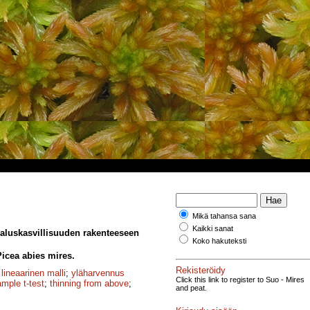
Mikä tahansa sana
Kaikki sanat
 aluskasvillisuuden rakenteeseen
Koko hakuteksti
Picea abies mires.
Rekisteröidy
 lineaarinen malli
;
yläharvennus
Click this link to register to Suo - Mires
ample t-test
;
thinning from above
;
and peat.