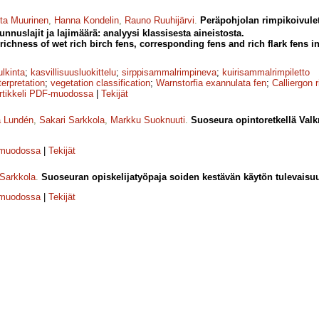
tta Muurinen
,
Hanna Kondelin
,
Rauno Ruuhijärvi
.
Peräpohjolan rimpikoivulet
unnuslajit ja lajimäärä: analyysi klassisesta aineistosta.
richness of wet rich birch fens, corresponding fens and rich flark fens i
ulkinta
;
kasvillisuusluokittelu
;
sirppisammalrimpineva
;
kuirisammalrimpiletto
terpretation
;
vegetation classification
;
Warnstorfia exannulata fen
;
Calliergon 
rtikkeli PDF-muodossa
|
Tekijät
a Lundén
,
Sakari Sarkkola
,
Markku Suoknuuti
.
Suoseura opintoretkellä Val
-muodossa
|
Tekijät
 Sarkkola
.
Suoseuran opiskelijatyöpaja soiden kestävän käytön tulevaisu
-muodossa
|
Tekijät