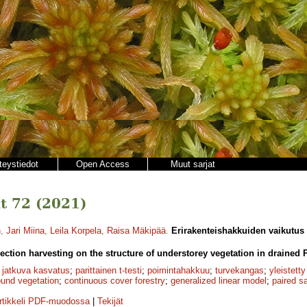
teystiedot
Open Access
Muut sarjat
t 72 (2021)
n
,
Jari Miina
,
Leila Korpela
,
Raisa Mäkipää
.
Erirakenteishakkuiden vaikutus
lection harvesting on the structure of understorey vegetation in drained 
;
jatkuva kasvatus
;
parittainen t-testi
;
poimintahakkuu
;
turvekangas
;
yleistetty
ound vegetation
;
continuous cover forestry
;
generalized linear model
;
paired s
rtikkeli PDF-muodossa
|
Tekijät