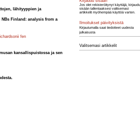
Kirjaudu sisään
Jos olet rekisteröitynyt käyttäjä, kirjaud
sisään tallentaaksesi valitsemasi
tojen, lähityyppien ja
artikkelit myöhempää käyttöä varten.
n NBs Finland: analysis from a
Ilmoitukset päivityksistä
Kirjautumalla saat tiedotteet uudesta
julkaisusta
richardsonii fen
Valitsemasi artikkelit
kmusan kansallispuistossa ja sen
udesta.