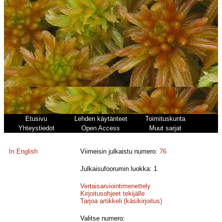
Etusivu
Lehden käytänteet
Toimituskunta
Yhteystiedot
Open Access
Muut sarjat
In English
Viimeisin julkaistu numero:
76
Julkaisufoorumin luokka: 1
Vertaisarviointimenettely
Kirjoitusohjeet tekijälle
Tarjoa artikkeli (käsikirjoitus)
Valitse numero: