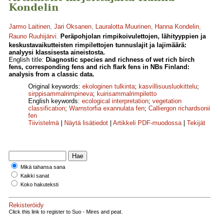
Kondelin
Jarmo Laitinen
,
Jari Oksanen
,
Lauralotta Muurinen
,
Hanna Kondelin
,
Rauno Ruuhijärvi
.
Peräpohjolan rimpikoivulettojen, lähityyppien ja
keskustavaikutteisten rimpilettojen tunnuslajit ja lajimäärä:
analyysi klassisesta aineistosta.
English title:
Diagnostic species and richness of wet rich birch
fens, corresponding fens and rich flark fens in NBs Finland:
analysis from a classic data.
Original keywords:
ekologinen tulkinta
;
kasvillisuusluokittelu
;
sirppisammalrimpineva
;
kuirisammalrimpiletto
English keywords:
ecological interpretation
;
vegetation
classification
;
Warnstorfia exannulata fen
;
Calliergon richardsonii
fen
Tiivistelmä
|
Näytä lisätiedot
|
Artikkeli PDF-muodossa
|
Tekijät
Mikä tahansa sana
Kaikki sanat
Koko hakuteksti
Rekisteröidy
Click this link to register to Suo - Mires and peat.