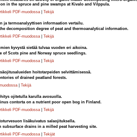
tion in the spruce and pine swamps at Kivalo and Vilppula.
rtikkeli PDF-muodossa
|
Tekijä
ja termoanalyyttisen informaation vertailu.
he decomposition degree of peat and thermoanalytical information.
rtikkeli PDF-muodossa
|
Tekijä
mien kyvystä sietää tulvaa vuoden eri aikoina.
e of Scots pine and Norway spruce seedlings.
rtikkeli PDF-muodossa
|
Tekijä
säojitusalueiden hoitotarpeiden selvittämisessä.
ntories of drained peatland forests.
-muodossa
|
Tekijä
tys ojitetulla karulla avosuolla.
Pinus contorta on a nutrient poor open bog in Finland.
rtikkeli PDF-muodossa
|
Tekijä
toturvesuon lisäkuivatus salaojituksella.
 subsurface drains in a milled peat harvesting site.
rtikkeli PDF-muodossa
|
Tekijät