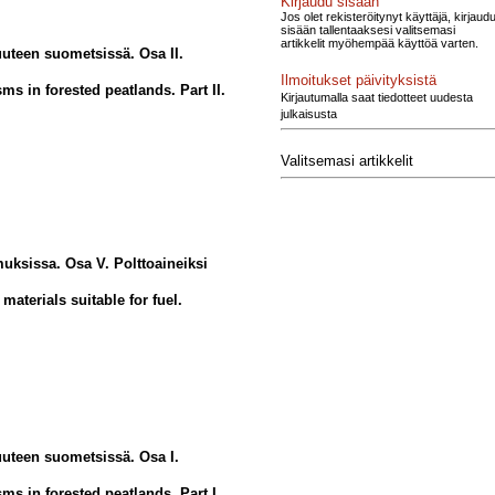
Kirjaudu sisään
Jos olet rekisteröitynyt käyttäjä, kirjaud
sisään tallentaaksesi valitsemasi
artikkelit myöhempää käyttöä varten.
uuteen suometsissä. Osa II.
Ilmoitukset päivityksistä
s in forested peatlands. Part II.
Kirjautumalla saat tiedotteet uudesta
julkaisusta
Valitsemasi artikkelit
uksissa. Osa V. Polttoaineiksi
materials suitable for fuel.
uuteen suometsissä. Osa I.
s in forested peatlands. Part I.