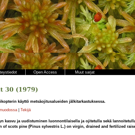
teystiedot
Open Access
Muut sarjat
t 30 (1979)
ikopterin käyttö metsäojitusalueiden jälkitarkastuksessa.
-muodossa
|
Tekijä
n kasvu ja uudistuminen luonnontilaisella ja ojitetulla sekä lannoitetull
 of scots pine (Pinus sylvestris L.) on virgin, drained and fertilized ra