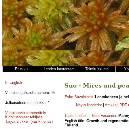
Etusivu
Lehden käytänteet
Toimituskunta
Yh
In English
Suo - Mires and pea
Viimeisin julkaistu numero:
76
Esko Savolainen
.
Lentokoneen ja hel
Julkaisufoorumin luokka: 1
Näytä lisätiedot
|
Artikkeli PDF
Vertaisarviointimenettely
Tapio Lindholm
,
Harri Vasander
.
Männy
Kirjoitusohjeet tekijälle
English title:
Growth and regeneration
Tarjoa artikkeli (käsikirjoitus)
Finland.