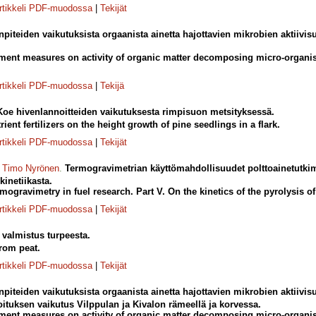
rtikkeli PDF-muodossa
|
Tekijät
teiden vaikutuksista orgaanista ainetta hajottavien mikrobien aktiivis
ement measures on activity of organic matter decomposing micro-organism
rtikkeli PDF-muodossa
|
Tekijä
Koe hivenlannoitteiden vaikutuksesta rimpisuon metsityksessä.
ient fertilizers on the height growth of pine seedlings in a flark.
rtikkeli PDF-muodossa
|
Tekijät
,
Timo Nyrönen
.
Termogravimetrian käyttömahdollisuudet polttoainetutkim
kinetiikasta.
rmogravimetry in fuel research. Part V. On the kinetics of the pyrolysis of 
rtikkeli PDF-muodossa
|
Tekijät
 valmistus turpeesta.
from peat.
rtikkeli PDF-muodossa
|
Tekijät
teiden vaikutuksista orgaanista ainetta hajottavien mikrobien aktiivis
tuksen vaikutus Vilppulan ja Kivalon rämeellä ja korvessa.
ement measures on activity of organic matter decomposing micro-organism