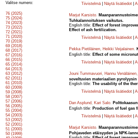
Valitse numero:
Tiivistelmä
|
Näytä lisätiedot
|
A
76 (2025)
Marjut Karsisto
.
Maanparannustoimenpi
75 (2024)
Tuhkalannoituksen vaikutus.
74 (2023)
English title:
Effect of forest improv
73 (2022)
Effect of ash fertilization.
72 (2021)
71 (2020)
Tiivistelmä
|
Näytä lisätiedot
|
A
70 (2019)
69 (2018)
Pekka Pietiläinen
,
Heikki Veijalainen
.
68 (2017)
English title:
Effect of some micronutr
67 (2016)
66 (2015)
Tiivistelmä
|
Näytä lisätiedot
|
A
65 (2014)
64 (2013)
63 (2012)
Jouni Tummavuori
,
Hannu Venäläinen
62 (2011)
soveltuvien materiaalien pyrolyysin 
61 (2010)
English title:
The usability of the the
60 (2009)
Tiivistelmä
|
Näytä lisätiedot
|
A
59 (2008)
58 (2007)
57 (2006)
Dan Asplund
,
Kari Salo
.
Polttokaasun
56 (2005)
English title:
Production of fuel gas 
55 (2004)
54 (2003)
Tiivistelmä
|
Näytä lisätiedot
|
A
53 (2002)
52 (2001)
Marjut Karsisto
.
Maanparannustoimenpi
51 (2000)
Pohjaveden etäisyyden ja NPK-lannoi
50 (1999)
English title:
Effect of forest improv