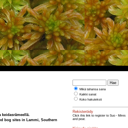
Mikä tahansa sana
Kaikki sanat
Koko hakuteksti
Rekisteröidy
a keidasrämeellä.
Click this link to register to Suo - Mires
and peat.
ised bog sites in Lammi, Southern