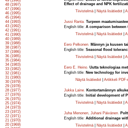
49 (1998)
Effect of drainage and NPK fertiliza
48 (1997)
47 (1996)
Tiivistelmä
|
Näytä lisätiedot
|
A
46 (1995)
45 (1994)
44 (1993)
Jussi Ranta
.
Turpeen maatumisasteen 
43 (1992)
English title:
A comparison between t
42 (1991)
Tiivistelmä
|
Näytä lisätiedot
|
A
41 (1990)
40 (1989)
39 (1988)
Eero Pelkonen
.
Männyn ja kuusen tai
38 (1987)
English title:
Seasonal flood toleranc
37 (1986)
36 (1985)
Tiivistelmä
|
Näytä lisätiedot
|
A
35 (1984)
34 (1983)
Eero E. Heino
.
Uutta teknologiaa met
33 (1982)
English title:
New technology for inve
32 (1981)
31 (1980)
Näytä lisätiedot
|
Artikkeli PDF
30 (1979)
29 (1978)
28 (1977)
Jukka Laine
.
Kontortamännyn alkukehi
27 (1976)
English title:
Initial development of 
26 (1975)
Tiivistelmä
|
Näytä lisätiedot
|
A
25 (1974)
24 (1973)
23 (1972)
Juha Menonen
,
Juhani Päivänen
.
Polt
22 (1971)
English title:
Additional drainage with
21 (1970)
20 (1969)
Tiivistelmä
|
Näytä lisätiedot
|
A