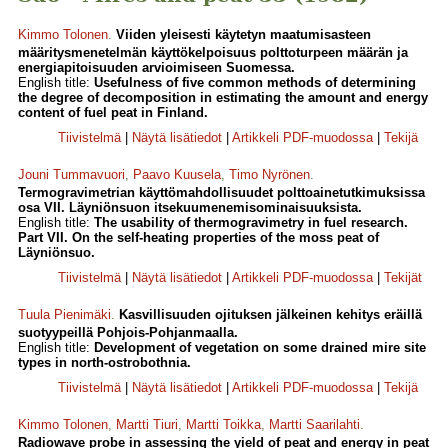
Kimmo Tolonen
.
Viiden yleisesti käytetyn maatumisasteen
määritysmenetelmän käyttökelpoisuus polttoturpeen määrän ja
energiapitoisuuden arvioimiseen Suomessa.
English title:
Usefulness of five common methods of determining
the degree of decomposition in estimating the amount and energy
content of fuel peat in Finland.
Tiivistelmä
|
Näytä lisätiedot
|
Artikkeli PDF-muodossa
|
Tekijä
Jouni Tummavuori
,
Paavo Kuusela
,
Timo Nyrönen
.
Termogravimetrian käyttömahdollisuudet polttoainetutkimuksissa
osa VII. Läyniönsuon itsekuumenemisominaisuuksista.
English title:
The usability of thermogravimetry in fuel research.
Part VII. On the self-heating properties of the moss peat of
Läyniönsuo.
Tiivistelmä
|
Näytä lisätiedot
|
Artikkeli PDF-muodossa
|
Tekijät
Tuula Pienimäki
.
Kasvillisuuden ojituksen jälkeinen kehitys eräillä
suotyypeillä Pohjois-Pohjanmaalla.
English title:
Development of vegetation on some drained mire site
types in north-ostrobothnia.
Tiivistelmä
|
Näytä lisätiedot
|
Artikkeli PDF-muodossa
|
Tekijä
Kimmo Tolonen
,
Martti Tiuri
,
Martti Toikka
,
Martti Saarilahti
.
Radiowave probe in assessing the yield of peat and energy in peat