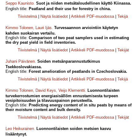
Seppo Kaunisto
.
Suot ja niiden metsätaloudellinen käyttö Kiinassa.
English title:
Peatland and their use for forestry in china.
Tiivistelmä
|
Näytä lisätiedot
|
Artikkeli PDF-muodossa
|
Tekijä
Kimmo Tolonen
,
Lauri Ijäs
.
Turvesaannon arviointiin käytetyn
kahden suokairan vertailu.
English title:
Comparison of two peat samplers used in estimating
the dry peat yield in field inventories.
Tiivistelmä
|
Näytä lisätiedot
|
Artikkeli PDF-muodossa
|
Tekijät
Juhani Päivänen
.
Soiden metsänparannustutkimus
Tsekkoslovakiassa.
English title:
Forest amelioration of peatlands in Czechoslovakia.
Tiivistelmä
|
Näytä lisätiedot
|
Artikkeli PDF-muodossa
|
Tekijä
Kimmo Tolonen
,
David Keys
,
Veijo Klementti
.
Luonnontilaisten
turvekerrostumien energiasisällöm ennustamisesta turpeen
vesipitoisuuden ja tilavuuspainon perusteella.
English title:
Predicting energy content of in situ peats by means of
their moisture content and bulk density.
Tiivistelmä
|
Näytä lisätiedot
|
Artikkeli PDF-muodossa
|
Tekijät
Leo Heikurainen
.
Luonnontilaisten soiden metsien kasvu
lisääntynyt.