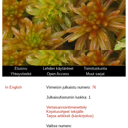
Etusivu
Lehden käytänteet
Toimituskunta
Yhteystiedot
Open Access
Muut sarjat
In English
Viimeisin julkaistu numero:
76
Julkaisufoorumin luokka: 1
Vertaisarviointimenettely
Kirjoitusohjeet tekijälle
Tarjoa artikkeli (käsikirjoitus)
Valitse numero: