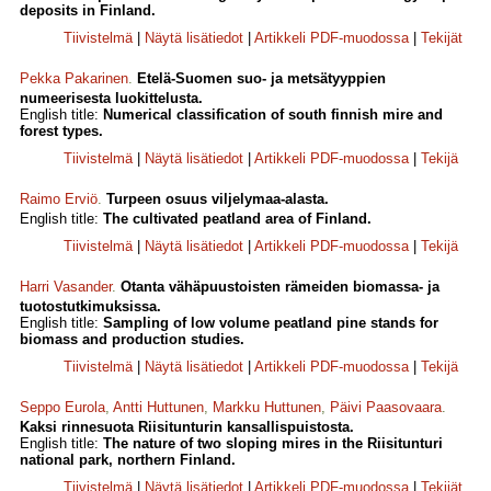
deposits in Finland.
Tiivistelmä
|
Näytä lisätiedot
|
Artikkeli PDF-muodossa
|
Tekijät
Pekka Pakarinen
.
Etelä-Suomen suo- ja metsätyyppien
numeerisesta luokittelusta.
English title:
Numerical classification of south finnish mire and
forest types.
Tiivistelmä
|
Näytä lisätiedot
|
Artikkeli PDF-muodossa
|
Tekijä
Raimo Erviö
.
Turpeen osuus viljelymaa-alasta.
English title:
The cultivated peatland area of Finland.
Tiivistelmä
|
Näytä lisätiedot
|
Artikkeli PDF-muodossa
|
Tekijä
Harri Vasander
.
Otanta vähäpuustoisten rämeiden biomassa- ja
tuotostutkimuksissa.
English title:
Sampling of low volume peatland pine stands for
biomass and production studies.
Tiivistelmä
|
Näytä lisätiedot
|
Artikkeli PDF-muodossa
|
Tekijä
Seppo Eurola
,
Antti Huttunen
,
Markku Huttunen
,
Päivi Paasovaara
.
Kaksi rinnesuota Riisitunturin kansallispuistosta.
English title:
The nature of two sloping mires in the Riisitunturi
national park, northern Finland.
Tiivistelmä
|
Näytä lisätiedot
|
Artikkeli PDF-muodossa
|
Tekijät