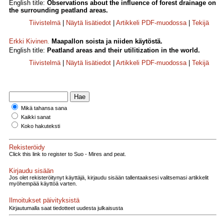
English title:
Observations about the influence of forest drainage on
the surrounding peatland areas.
Tiivistelmä
|
Näytä lisätiedot
|
Artikkeli PDF-muodossa
|
Tekijä
Erkki Kivinen
.
Maapallon soista ja niiden käytöstä.
English title:
Peatland areas and their utilitization in the world.
Tiivistelmä
|
Näytä lisätiedot
|
Artikkeli PDF-muodossa
|
Tekijä
Mikä tahansa sana
Kaikki sanat
Koko hakuteksti
Rekisteröidy
Click this link to register to Suo - Mires and peat.
Kirjaudu sisään
Jos olet rekisteröitynyt käyttäjä, kirjaudu sisään tallentaaksesi valitsemasi artikkelit
myöhempää käyttöä varten.
Ilmoitukset päivityksistä
Kirjautumalla saat tiedotteet uudesta julkaisusta