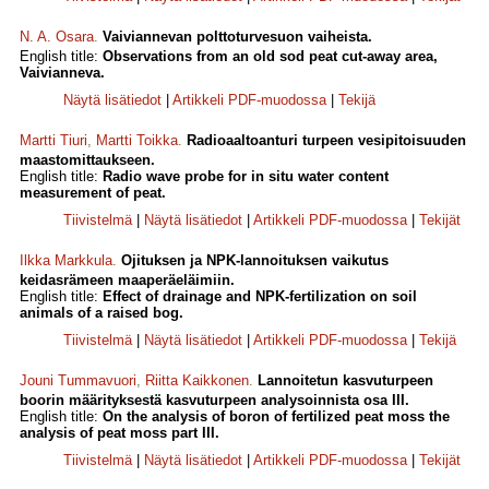
N. A. Osara
.
Vaiviannevan polttoturvesuon vaiheista.
English title:
Observations from an old sod peat cut-away area,
Vaivianneva.
Näytä lisätiedot
|
Artikkeli PDF-muodossa
|
Tekijä
Martti Tiuri
,
Martti Toikka
.
Radioaaltoanturi turpeen vesipitoisuuden
maastomittaukseen.
English title:
Radio wave probe for in situ water content
measurement of peat.
Tiivistelmä
|
Näytä lisätiedot
|
Artikkeli PDF-muodossa
|
Tekijät
Ilkka Markkula
.
Ojituksen ja NPK-lannoituksen vaikutus
keidasrämeen maaperäeläimiin.
English title:
Effect of drainage and NPK-fertilization on soil
animals of a raised bog.
Tiivistelmä
|
Näytä lisätiedot
|
Artikkeli PDF-muodossa
|
Tekijä
Jouni Tummavuori
,
Riitta Kaikkonen
.
Lannoitetun kasvuturpeen
boorin määrityksestä kasvuturpeen analysoinnista osa III.
English title:
On the analysis of boron of fertilized peat moss the
analysis of peat moss part III.
Tiivistelmä
|
Näytä lisätiedot
|
Artikkeli PDF-muodossa
|
Tekijät