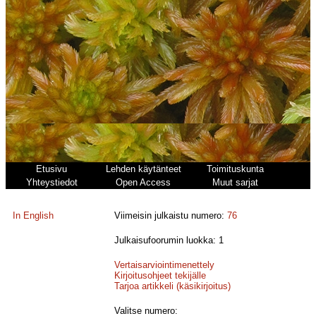
Etusivu
Lehden käytänteet
Toimituskunta
Yhteystiedot
Open Access
Muut sarjat
In English
Viimeisin julkaistu numero:
76
Julkaisufoorumin luokka: 1
Vertaisarviointimenettely
Kirjoitusohjeet tekijälle
Tarjoa artikkeli (käsikirjoitus)
Valitse numero: