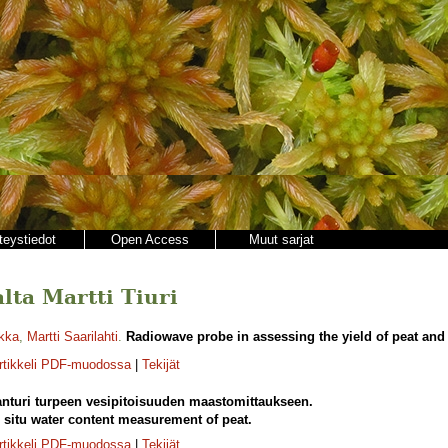
teystiedot
Open Access
Muut sarjat
alta Martti Tiuri
ikka
,
Martti Saarilahti
.
Radiowave probe in assessing the yield of peat and 
rtikkeli PDF-muodossa
|
Tekijät
anturi turpeen vesipitoisuuden maastomittaukseen.
 situ water content measurement of peat.
rtikkeli PDF-muodossa
|
Tekijät