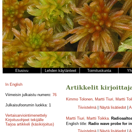
Etusivu
Lehden käytänteet
Toimituskunta
Yh
In English
Artikkelit kirjoittaj
Viimeisin julkaistu numero:
76
Kimmo Tolonen
,
Martti Tiuri
,
Martti To
Julkaisufoorumin luokka: 1
Tiivistelmä
|
Näytä lisätiedot
|
A
Vertaisarviointimenettely
Martti Tiuri
,
Martti Toikka
.
Radioaalto
Kirjoitusohjeet tekijälle
English title:
Radio wave probe for in
Tarjoa artikkeli (käsikirjoitus)
Tiivistelmä
|
Näytä lisätiedot
|
A