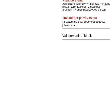
Kirjaudu sisään
Jos olet rekisteröitynyt käyttäjä, kirjaud
sisään tallentaaksesi valitsemasi
artikkelit myöhempää käyttöä varten.
Ilmoitukset päivityksistä
Kirjautumalla saat tiedotteet uudesta
julkaisusta
Valitsemasi artikkelit