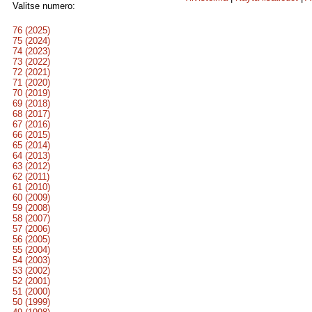
Valitse numero:
76 (2025)
75 (2024)
74 (2023)
73 (2022)
72 (2021)
71 (2020)
70 (2019)
69 (2018)
68 (2017)
67 (2016)
66 (2015)
65 (2014)
64 (2013)
63 (2012)
62 (2011)
61 (2010)
60 (2009)
59 (2008)
58 (2007)
57 (2006)
56 (2005)
55 (2004)
54 (2003)
53 (2002)
52 (2001)
51 (2000)
50 (1999)