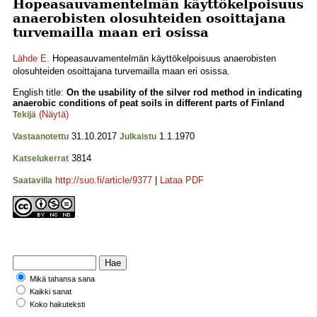
Hopeasauvamentelmän käyttökelpoisuus
anaerobisten olosuhteiden osoittajana
turvemailla maan eri osissa
Lähde E.
Hopeasauvamentelmän käyttökelpoisuus anaerobisten
olosuhteiden osoittajana turvemailla maan eri osissa.
English title:
On the usability of the silver rod method in indicating
anaerobic conditions of peat soils in different parts of Finland
(Näytä)
Tekijä
31.10.2017
1.1.1970
Vastaanotettu
Julkaistu
3814
Katselukerrat
http://suo.fi/article/9377
|
Lataa PDF
Saatavilla
Mikä tahansa sana
Kaikki sanat
Koko hakuteksti