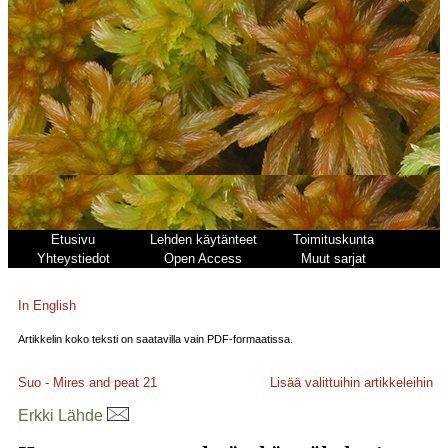
Etusivu
Lehden käytänteet
Toimituskunta
Yhteystiedot
Open Access
Muut sarjat
In English
Artikkelin koko teksti on saatavilla vain PDF-formaatissa.
Suo - Mires and peat
21
Lisää valittuihin artikkeleihin
Erkki Lähde