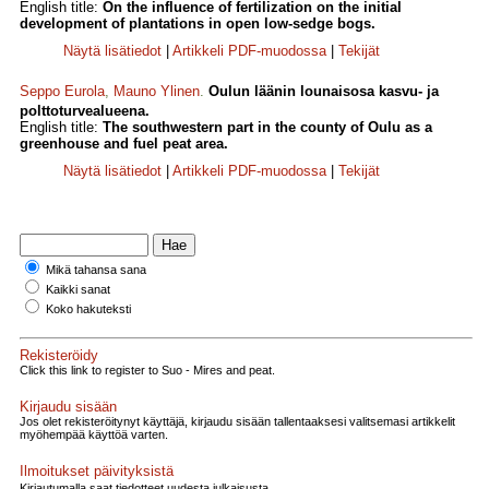
English title:
On the influence of fertilization on the initial
development of plantations in open low-sedge bogs.
Näytä lisätiedot
|
Artikkeli PDF-muodossa
|
Tekijät
Seppo Eurola
,
Mauno Ylinen
.
Oulun läänin lounaisosa kasvu- ja
polttoturvealueena.
English title:
The southwestern part in the county of Oulu as a
greenhouse and fuel peat area.
Näytä lisätiedot
|
Artikkeli PDF-muodossa
|
Tekijät
Mikä tahansa sana
Kaikki sanat
Koko hakuteksti
Rekisteröidy
Click this link to register to Suo - Mires and peat.
Kirjaudu sisään
Jos olet rekisteröitynyt käyttäjä, kirjaudu sisään tallentaaksesi valitsemasi artikkelit
myöhempää käyttöä varten.
Ilmoitukset päivityksistä
Kirjautumalla saat tiedotteet uudesta julkaisusta