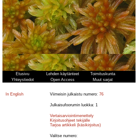
Etusivu
Lehden käytänteet
Toimituskunta
Yhteystiedot
Open Access
Muut sarjat
In English
Viimeisin julkaistu numero:
76
Julkaisufoorumin luokka: 1
Vertaisarviointimenettely
Kirjoitusohjeet tekijälle
Tarjoa artikkeli (käsikirjoitus)
Valitse numero: