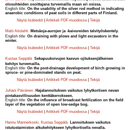
olosuhteiden osoittajana turvemailla maan eri osissa.
English title:
On the usability of the silver rod method in indicating
anaerobic conditions of peat soils in different parts of Finland.
Näytä lisätiedot
|
Artikkeli PDF-muodossa
|
Tekijä
Matti Aitolahti
.
Metsäoja-aurojen ja -kaivureiden talvityöskentely.
English title:
On draining with plows and light excavators in the
winter.
Näytä lisätiedot
|
Artikkeli PDF-muodossa
|
Tekijä
Kustaa Seppälä
.
Sekapuukoivujen kasvun ojituksenjälkeinen
kehitys turvemailla.
English title:
On the post-drainage development of birch growing in
spruce- or pine-dominated stands on peat.
Näytä lisätiedot
|
Artikkeli PDF-muodossa
|
Tekijä
Juhani Päivänen
.
Hajalannoituksen vaikutus lyhytkortisen nevan
pintakasvillisuuden kenttäkerrokseen.
English title:
On the influence of broadcast fertilization on the field
layer of the vegetation of open low-sedge bog.
Näytä lisätiedot
|
Artikkeli PDF-muodossa
|
Tekijä
Hannu Mannerkoski
,
Kustaa Seppälä
.
Lannoituksen vaikutus
istutustaimiston alkukehitykseen lyhytkortisella nevalla.