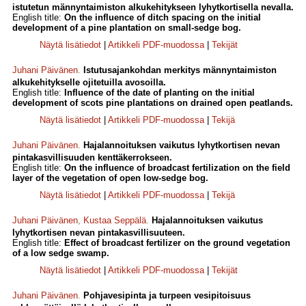
istutetun männyntaimiston alkukehitykseen lyhytkortisella nevalla.
English title:
On the influence of ditch spacing on the initial
development of a pine plantation on small-sedge bog.
Näytä lisätiedot
|
Artikkeli PDF-muodossa
|
Tekijät
Juhani Päivänen
.
Istutusajankohdan merkitys männyntaimiston
alkukehitykselle ojitetuilla avosoilla.
English title:
Influence of the date of planting on the initial
development of scots pine plantations on drained open peatlands.
Näytä lisätiedot
|
Artikkeli PDF-muodossa
|
Tekijä
Juhani Päivänen
.
Hajalannoituksen vaikutus lyhytkortisen nevan
pintakasvillisuuden kenttäkerrokseen.
English title:
On the influence of broadcast fertilization on the field
layer of the vegetation of open low-sedge bog.
Näytä lisätiedot
|
Artikkeli PDF-muodossa
|
Tekijä
Juhani Päivänen
,
Kustaa Seppälä
.
Hajalannoituksen vaikutus
lyhytkortisen nevan pintakasvillisuuteen.
English title:
Effect of broadcast fertilizer on the ground vegetation
of a low sedge swamp.
Näytä lisätiedot
|
Artikkeli PDF-muodossa
|
Tekijät
Juhani Päivänen
.
Pohjavesipinta ja turpeen vesipitoisuus