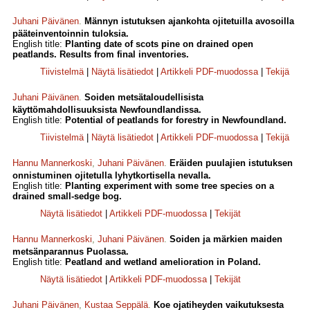
Juhani Päivänen
.
Männyn istutuksen ajankohta ojitetuilla avosoilla
pääteinventoinnin tuloksia.
English title:
Planting date of scots pine on drained open
peatlands. Results from final inventories.
Tiivistelmä
|
Näytä lisätiedot
|
Artikkeli PDF-muodossa
|
Tekijä
Juhani Päivänen
.
Soiden metsätaloudellisista
käyttömahdollisuuksista Newfoundlandissa.
English title:
Potential of peatlands for forestry in Newfoundland.
Tiivistelmä
|
Näytä lisätiedot
|
Artikkeli PDF-muodossa
|
Tekijä
Hannu Mannerkoski
,
Juhani Päivänen
.
Eräiden puulajien istutuksen
onnistuminen ojitetulla lyhytkortisella nevalla.
English title:
Planting experiment with some tree species on a
drained small-sedge bog.
Näytä lisätiedot
|
Artikkeli PDF-muodossa
|
Tekijät
Hannu Mannerkoski
,
Juhani Päivänen
.
Soiden ja märkien maiden
metsänparannus Puolassa.
English title:
Peatland and wetland amelioration in Poland.
Näytä lisätiedot
|
Artikkeli PDF-muodossa
|
Tekijät
Juhani Päivänen
,
Kustaa Seppälä
.
Koe ojatiheyden vaikutuksesta