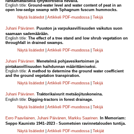
rahkamättäisellä lyhytkortisella nevalla.
English title:
Ground-water level and water content of peat in an
open low-sedge swamp with Sphagnum fuscum hummocks.
Näytä lisätiedot
|
Artikkeli PDF-muodossa
|
Tekijä
Juhani Päivänen
.
Puuston ja varpukasvillisuuden vaikutus suon
saamaan sademäärään.
English title:
The effect of a tree stand and low shrub vegetation on
throughfall in drained swamps.
Näytä lisätiedot
|
Artikkeli PDF-muodossa
|
Tekijä
Juhani Päivänen
.
Menetelmä pohjavesikertoimen ja
pintakasvillisuuden haihdunnan määrittämiseksi.
English title:
A method to determine the ground water coefficient
and the ground vegetation transpiration.
Näytä lisätiedot
|
Artikkeli PDF-muodossa
|
Tekijä
Juhani Päivänen
.
Traktorikaivurit metsäojituskoneina.
English title:
Digging-tractors in forest drainage.
Näytä lisätiedot
|
Artikkeli PDF-muodossa
|
Tekijä
Eero Paavilainen
,
Juhani Päivänen
,
Markku Saarinen
.
In Memoriam:
Seppo Kaunisto 1941–2023 - Suometsien ravinnetalouden tuntija.
Näytä lisätiedot
|
Artikkeli PDF-muodossa
|
Tekijät