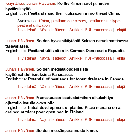
Kuiyi Zhao
,
Juhani Päivänen
.
Koillis-Kiinan suot ja niiden
hyväksikäyttö.
English title:
Peatlands and their utilization in northeast China.
Avainsanat:
China
;
peatland complexes
;
peatland site types
;
peatland utilization
Tiivistelmä
|
Näytä lisätiedot
|
Artikkeli PDF-muodossa
|
Tekijät
Juhani Päivänen
.
Soiden hyväksikäytöstä Saksan demokraattisessa
tasavallassa.
English title:
Peatland utilization in German Democratic Republic.
Tiivistelmä
|
Näytä lisätiedot
|
Artikkeli PDF-muodossa
|
Tekijä
Juhani Päivänen
.
Soiden metsätaloudellisista
käyttömahdollisuuksista Kanadassa.
English title:
Potential of peatlands for forest drainage in Canada.
Tiivistelmä
|
Näytä lisätiedot
|
Artikkeli PDF-muodossa
|
Tekijä
Juhani Päivänen
.
Mustakuusen istutustaimikon alkukehitys
ojitetulla karulla avosuolla.
English title:
Initial development of planted Picea mariana on a
drained nutrient poor open bog in Finland.
Tiivistelmä
|
Näytä lisätiedot
|
Artikkeli PDF-muodossa
|
Tekijä
Juhani Päivänen
.
Soiden metsänparannustutkimus