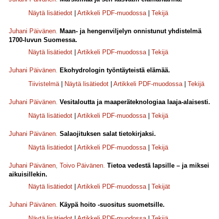
Näytä lisätiedot
|
Artikkeli PDF-muodossa
|
Tekijä
Juhani Päivänen
.
Maan- ja hengenviljelyn onnistunut yhdistelmä
1700-luvun Suomessa.
Näytä lisätiedot
|
Artikkeli PDF-muodossa
|
Tekijä
Juhani Päivänen
.
Ekohydrologin työntäyteistä elämää.
Tiivistelmä
|
Näytä lisätiedot
|
Artikkeli PDF-muodossa
|
Tekijä
Juhani Päivänen
.
Vesitaloutta ja maaperäteknologiaa laaja-alaisesti.
Näytä lisätiedot
|
Artikkeli PDF-muodossa
|
Tekijä
Juhani Päivänen
.
Salaojituksen salat tietokirjaksi.
Näytä lisätiedot
|
Artikkeli PDF-muodossa
|
Tekijä
Juhani Päivänen
,
Toivo Päivänen
.
Tietoa vedestä lapsille – ja miksei
aikuisillekin.
Näytä lisätiedot
|
Artikkeli PDF-muodossa
|
Tekijät
Juhani Päivänen
.
Käypä hoito -suositus suometsille.
Näytä lisätiedot
|
Artikkeli PDF-muodossa
|
Tekijä