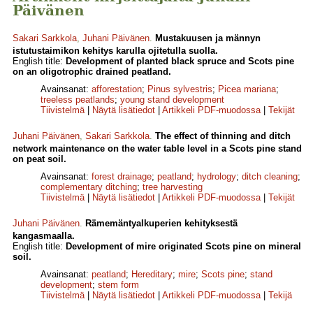
Päivänen
Sakari Sarkkola
,
Juhani Päivänen
.
Mustakuusen ja männyn
istutustaimikon kehitys karulla ojitetulla suolla.
English title:
Development of planted black spruce and Scots pine
on an oligotrophic drained peatland.
Avainsanat:
afforestation
;
Pinus sylvestris
;
Picea mariana
;
treeless peatlands
;
young stand development
Tiivistelmä
|
Näytä lisätiedot
|
Artikkeli PDF-muodossa
|
Tekijät
Juhani Päivänen
,
Sakari Sarkkola
.
The effect of thinning and ditch
network maintenance on the water table level in a Scots pine stand
on peat soil.
Avainsanat:
forest drainage
;
peatland
;
hydrology
;
ditch cleaning
;
complementary ditching
;
tree harvesting
Tiivistelmä
|
Näytä lisätiedot
|
Artikkeli PDF-muodossa
|
Tekijät
Juhani Päivänen
.
Rämemäntyalkuperien kehityksestä
kangasmaalla.
English title:
Development of mire originated Scots pine on mineral
soil.
Avainsanat:
peatland
;
Hereditary
;
mire
;
Scots pine
;
stand
development
;
stem form
Tiivistelmä
|
Näytä lisätiedot
|
Artikkeli PDF-muodossa
|
Tekijä