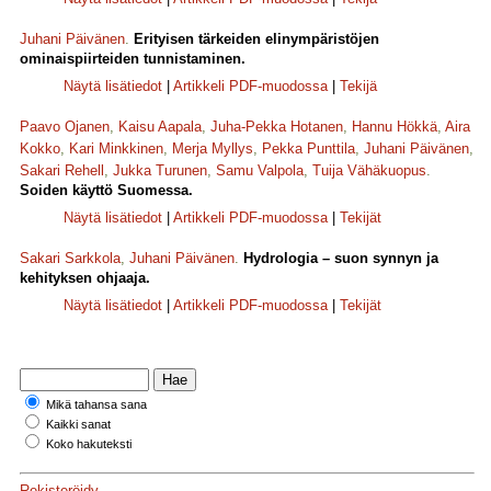
Juhani Päivänen
.
Erityisen tärkeiden elinympäristöjen
ominaispiirteiden tunnistaminen.
Näytä lisätiedot
|
Artikkeli PDF-muodossa
|
Tekijä
Paavo Ojanen
,
Kaisu Aapala
,
Juha-Pekka Hotanen
,
Hannu Hökkä
,
Aira
Kokko
,
Kari Minkkinen
,
Merja Myllys
,
Pekka Punttila
,
Juhani Päivänen
,
Sakari Rehell
,
Jukka Turunen
,
Samu Valpola
,
Tuija Vähäkuopus
.
Soiden käyttö Suomessa.
Näytä lisätiedot
|
Artikkeli PDF-muodossa
|
Tekijät
Sakari Sarkkola
,
Juhani Päivänen
.
Hydrologia – suon synnyn ja
kehityksen ohjaaja.
Näytä lisätiedot
|
Artikkeli PDF-muodossa
|
Tekijät
Mikä tahansa sana
Kaikki sanat
Koko hakuteksti
Rekisteröidy