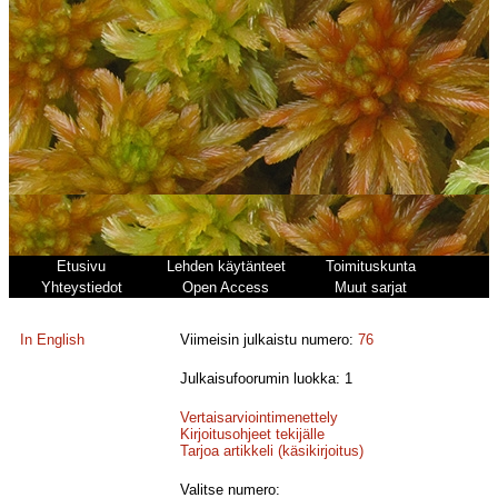
Etusivu
Lehden käytänteet
Toimituskunta
Yhteystiedot
Open Access
Muut sarjat
In English
Viimeisin julkaistu numero:
76
Julkaisufoorumin luokka: 1
Vertaisarviointimenettely
Kirjoitusohjeet tekijälle
Tarjoa artikkeli (käsikirjoitus)
Valitse numero: