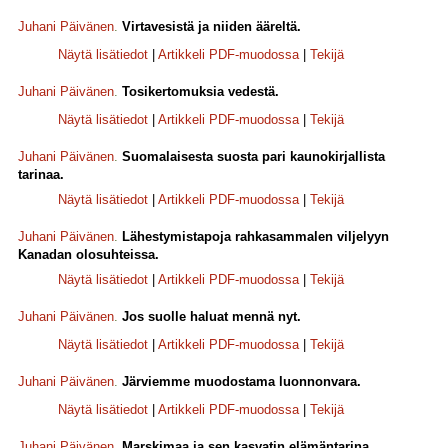
Juhani Päivänen
.
Virtavesistä ja niiden ääreltä.
Näytä lisätiedot
|
Artikkeli PDF-muodossa
|
Tekijä
Juhani Päivänen
.
Tosikertomuksia vedestä.
Näytä lisätiedot
|
Artikkeli PDF-muodossa
|
Tekijä
Juhani Päivänen
.
Suomalaisesta suosta pari kaunokirjallista
tarinaa.
Näytä lisätiedot
|
Artikkeli PDF-muodossa
|
Tekijä
Juhani Päivänen
.
Lähestymistapoja rahkasammalen viljelyyn
Kanadan olosuhteissa.
Näytä lisätiedot
|
Artikkeli PDF-muodossa
|
Tekijä
Juhani Päivänen
.
Jos suolle haluat mennä nyt.
Näytä lisätiedot
|
Artikkeli PDF-muodossa
|
Tekijä
Juhani Päivänen
.
Järviemme muodostama luonnonvara.
Näytä lisätiedot
|
Artikkeli PDF-muodossa
|
Tekijä
Juhani Päivänen
.
Marskimaa ja sen kasvatin elämäntarina.