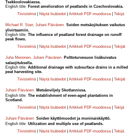
Tsekkoslovakiassa.
English title:
Forest amelioration of peatlands in Czechoslovakia.
Tiivistelmä
|
Näytä lisätiedot
|
Artikkeli PDF-muodossa
|
Tekijä
Michael R. Starr
,
Juhani Päivänen
.
Soiden metsäojituksen vaikutus
ylivirtaamiin.
English title:
The influence of peatland forest drainage on runoff
peak flows.
Tiivistelmä
|
Näytä lisätiedot
|
Artikkeli PDF-muodossa
|
Tekijät
Juha Menonen
,
Juhani Päivänen
.
Polttoturvesuon lisäkuivatus
salaojituksella.
English title:
Additional drainage with subsurface drains in a milled
peat harvesting site.
Tiivistelmä
|
Näytä lisätiedot
|
Artikkeli PDF-muodossa
|
Tekijät
Juhani Päivänen
.
Metsänviljely Skotlannissa.
English title:
The establishment of even-aged plantations in
Scotland.
Tiivistelmä
|
Näytä lisätiedot
|
Artikkeli PDF-muodossa
|
Tekijä
Juhani Päivänen
.
Soiden käyttömuodot ja moninaiskäyttö.
English title:
Utilization and multiple use of peatlands.
Tiivistelmä
|
Näytä lisätiedot
|
Artikkeli PDF-muodossa
|
Tekijä