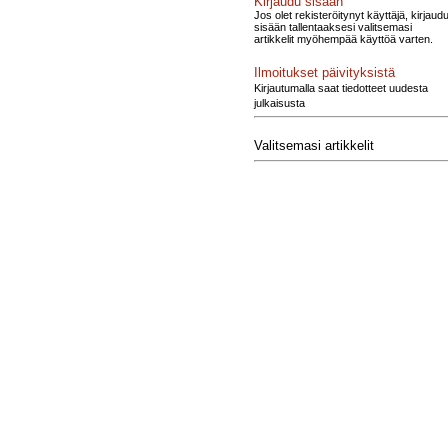
Kirjaudu sisään
Jos olet rekisteröitynyt käyttäjä, kirjaud
sisään tallentaaksesi valitsemasi
artikkelit myöhempää käyttöä varten.
Ilmoitukset päivityksistä
Kirjautumalla saat tiedotteet uudesta
julkaisusta
Valitsemasi artikkelit