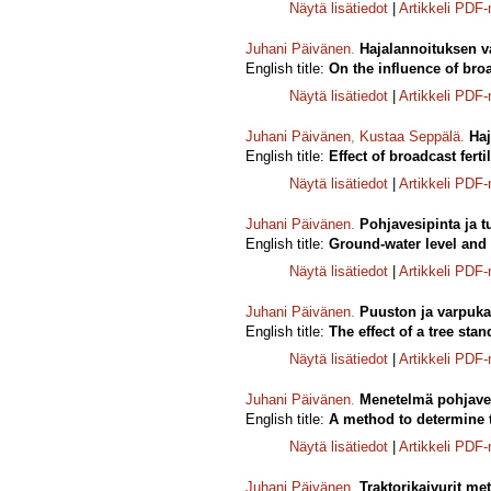
Näytä lisätiedot
|
Artikkeli PDF
Juhani Päivänen
.
Hajalannoituksen v
English title:
On the influence of broa
Näytä lisätiedot
|
Artikkeli PDF
Juhani Päivänen
,
Kustaa Seppälä
.
Haj
English title:
Effect of broadcast fer
Näytä lisätiedot
|
Artikkeli PDF
Juhani Päivänen
.
Pohjavesipinta ja t
English title:
Ground-water level an
Näytä lisätiedot
|
Artikkeli PDF
Juhani Päivänen
.
Puuston ja varpuk
English title:
The effect of a tree st
Näytä lisätiedot
|
Artikkeli PDF
Juhani Päivänen
.
Menetelmä pohjaves
English title:
A method to determine t
Näytä lisätiedot
|
Artikkeli PDF
Juhani Päivänen
.
Traktorikaivurit me