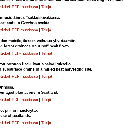
rtikkeli PDF-muodossa
|
Tekijä
nnustutkimus Tsekkoslovakiassa.
peatlands in Czechoslovakia.
rtikkeli PDF-muodossa
|
Tekijä
den metsäojituksen vaikutus ylivirtaamiin.
nd forest drainage on runoff peak flows.
rtikkeli PDF-muodossa
|
Tekijät
toturvesuon lisäkuivatus salaojituksella.
 subsurface drains in a milled peat harvesting site.
rtikkeli PDF-muodossa
|
Tekijät
annissa.
en-aged plantations in Scotland.
rtikkeli PDF-muodossa
|
Tekijä
t ja moninaiskäyttö.
 use of peatlands.
rtikkeli PDF-muodossa
|
Tekijä