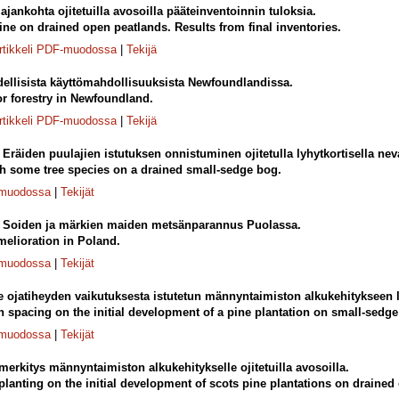
jankohta ojitetuilla avosoilla pääteinventoinnin tuloksia.
pine on drained open peatlands. Results from final inventories.
rtikkeli PDF-muodossa
|
Tekijä
ellisista käyttömahdollisuuksista Newfoundlandissa.
or forestry in Newfoundland.
rtikkeli PDF-muodossa
|
Tekijä
.
Eräiden puulajien istutuksen onnistuminen ojitetulla lyhytkortisella neva
th some tree species on a drained small-sedge bog.
-muodossa
|
Tekijät
.
Soiden ja märkien maiden metsänparannus Puolassa.
elioration in Poland.
-muodossa
|
Tekijät
 ojatiheyden vaikutuksesta istutetun männyntaimiston alkukehitykseen ly
ch spacing on the initial development of a pine plantation on small-sedge
-muodossa
|
Tekijät
erkitys männyntaimiston alkukehitykselle ojitetuilla avosoilla.
 planting on the initial development of scots pine plantations on drained