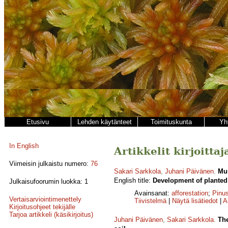
Etusivu
Lehden käytänteet
Toimituskunta
Yh
In English
Artikkelit kirjoitta
Viimeisin julkaistu numero:
76
Sakari Sarkkola
,
Juhani Päivänen
.
Mus
English title:
Development of planted 
Julkaisufoorumin luokka: 1
Avainsanat:
afforestation
;
Pinus
Vertaisarviointimenettely
Tiivistelmä
|
Näytä lisätiedot
|
A
Kirjoitusohjeet tekijälle
Tarjoa artikkeli (käsikirjoitus)
Juhani Päivänen
,
Sakari Sarkkola
.
The