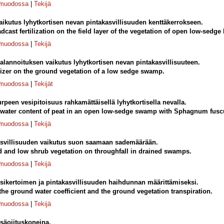
-muodossa
|
Tekijä
aikutus lyhytkortisen nevan pintakasvillisuuden kenttäkerrokseen.
dcast fertilization on the field layer of the vegetation of open low-sedge
-muodossa
|
Tekijä
alannoituksen vaikutus lyhytkortisen nevan pintakasvillisuuteen.
tilizer on the ground vegetation of a low sedge swamp.
-muodossa
|
Tekijät
urpeen vesipitoisuus rahkamättäisellä lyhytkortisella nevalla.
d water content of peat in an open low-sedge swamp with Sphagnum f
-muodossa
|
Tekijä
asvillisuuden vaikutus suon saamaan sademäärään.
and and low shrub vegetation on throughfall in drained swamps.
-muodossa
|
Tekijä
ikertoimen ja pintakasvillisuuden haihdunnan määrittämiseksi.
he ground water coefficient and the ground vegetation transpiration.
-muodossa
|
Tekijä
tsäojituskoneina.