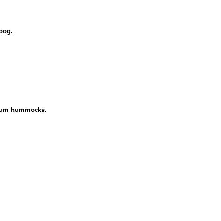
 bog.
uscum hummocks.