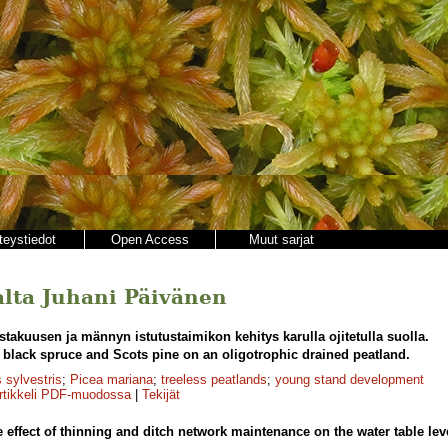
teystiedot
Open Access
Muut sarjat
jalta Juhani Päivänen
takuusen ja männyn istutustaimikon kehitys karulla ojitetulla suolla.
black spruce and Scots pine on an oligotrophic drained peatland.
 sylvestris
;
Picea mariana
;
treeless peatlands
;
young stand development
rtikkeli PDF-muodossa
|
Tekijät
 effect of thinning and ditch network maintenance on the water table lev