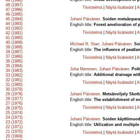
49 (1998)
48 (1997)
Tiivistelmä
|
Näytä lisätiedot
|
A
47 (1996)
46 (1995)
45 (1994)
Juhani Päivänen
.
Soiden metsänpara
44 (1993)
English title:
Forest amelioration of 
43 (1992)
Tiivistelmä
|
Näytä lisätiedot
|
A
42 (1991)
41 (1990)
40 (1989)
Michael R. Starr
,
Juhani Päivänen
.
Soi
39 (1988)
English title:
The influence of peatla
38 (1987)
37 (1986)
Tiivistelmä
|
Näytä lisätiedot
|
A
36 (1985)
35 (1984)
Juha Menonen
,
Juhani Päivänen
.
Polt
34 (1983)
English title:
Additional drainage with
33 (1982)
32 (1981)
Tiivistelmä
|
Näytä lisätiedot
|
A
31 (1980)
30 (1979)
29 (1978)
Juhani Päivänen
.
Metsänviljely Skotl
28 (1977)
English title:
The establishment of ev
27 (1976)
Tiivistelmä
|
Näytä lisätiedot
|
A
26 (1975)
25 (1974)
24 (1973)
Juhani Päivänen
.
Soiden käyttömuodo
23 (1972)
English title:
Utilization and multiple
22 (1971)
21 (1970)
Tiivistelmä
|
Näytä lisätiedot
|
A
20 (1969)