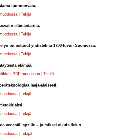
tama luonnonvara.
-muodossa
|
Tekijä
asvatin elämäntarina.
-muodossa
|
Tekijä
jelyn onnistunut yhdistelmä 1700-luvun Suomessa.
-muodossa
|
Tekijä
täyteistä elämää.
rtikkeli PDF-muodossa
|
Tekijä
peräteknologiaa laaja-alaisesti.
-muodossa
|
Tekijä
tietokirjaksi.
-muodossa
|
Tekijä
toa vedestä lapsille – ja miksei aikuisillekin.
-muodossa
|
Tekijät