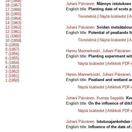
19 (1968)
Juhani Päivänen
.
Männyn istutuksen a
18 (1967)
English title:
Planting date of scots 
17 (1966)
16 (1965)
Tiivistelmä
|
Näytä lisätiedot
|
A
15 (1964)
14 (1963)
13 (1962)
Juhani Päivänen
.
Soiden metsätaloud
12 (1961)
English title:
Potential of peatlands f
11 (1960)
Tiivistelmä
|
Näytä lisätiedot
|
A
10 (1959)
9 (1958)
8 (1957)
Hannu Mannerkoski
,
Juhani Päivänen
7 (1956)
English title:
Planting experiment wi
6 (1955)
5 (1954)
Näytä lisätiedot
|
Artikkeli PDF
4 (1953)
3 (1952)
Hannu Mannerkoski
,
Juhani Päivänen
2 (1951)
English title:
Peatland and wetland am
1 (1950)
Näytä lisätiedot
|
Artikkeli PDF
Juhani Päivänen
,
Kustaa Seppälä
.
Koe
English title:
On the influence of dit
Näytä lisätiedot
|
Artikkeli PDF
Juhani Päivänen
.
Istutusajankohdan m
English title:
Influence of the date of