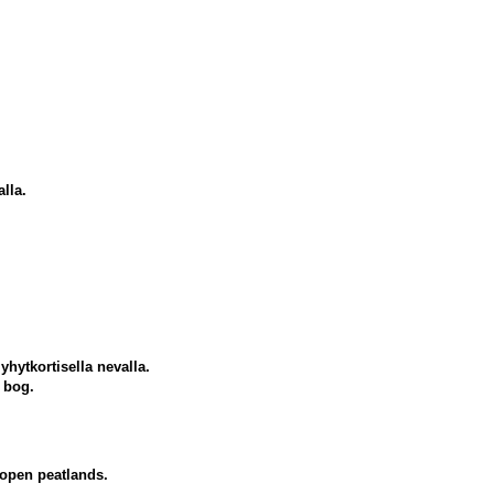
lla.
hytkortisella nevalla.
 bog.
 open peatlands.