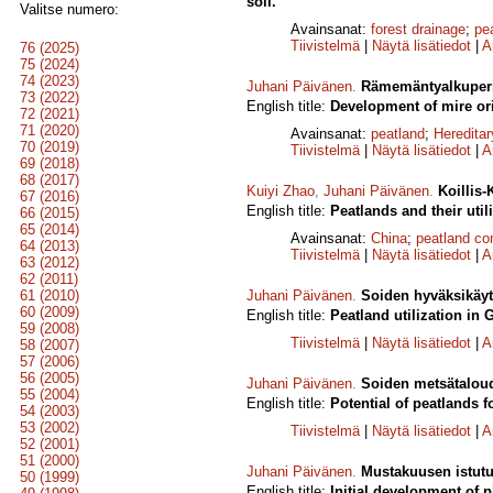
soil.
Valitse numero:
Avainsanat:
forest drainage
;
pe
Tiivistelmä
|
Näytä lisätiedot
|
A
76 (2025)
75 (2024)
74 (2023)
Juhani Päivänen
.
Rämemäntyalkuperi
73 (2022)
English title:
Development of mire ori
72 (2021)
71 (2020)
Avainsanat:
peatland
;
Hereditar
70 (2019)
Tiivistelmä
|
Näytä lisätiedot
|
A
69 (2018)
68 (2017)
Kuiyi Zhao
,
Juhani Päivänen
.
Koillis-
67 (2016)
English title:
Peatlands and their util
66 (2015)
65 (2014)
Avainsanat:
China
;
peatland c
64 (2013)
Tiivistelmä
|
Näytä lisätiedot
|
A
63 (2012)
62 (2011)
61 (2010)
Juhani Päivänen
.
Soiden hyväksikäyt
60 (2009)
English title:
Peatland utilization in
59 (2008)
Tiivistelmä
|
Näytä lisätiedot
|
A
58 (2007)
57 (2006)
56 (2005)
Juhani Päivänen
.
Soiden metsätaloud
55 (2004)
English title:
Potential of peatlands f
54 (2003)
53 (2002)
Tiivistelmä
|
Näytä lisätiedot
|
A
52 (2001)
51 (2000)
Juhani Päivänen
.
Mustakuusen istutus
50 (1999)
English title:
Initial development of 