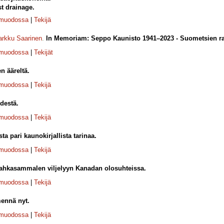
st drainage.
-muodossa
|
Tekijä
rkku Saarinen
.
In Memoriam: Seppo Kaunisto 1941–2023 - Suometsien rav
-muodossa
|
Tekijät
en ääreltä.
-muodossa
|
Tekijä
destä.
-muodossa
|
Tekijä
a pari kaunokirjallista tarinaa.
-muodossa
|
Tekijä
ahkasammalen viljelyyn Kanadan olosuhteissa.
-muodossa
|
Tekijä
mennä nyt.
-muodossa
|
Tekijä