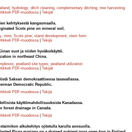
atland
;
hydrology
;
ditch cleaning
;
complementary ditching
;
tree harvesting
rtikkeli PDF-muodossa
|
Tekijät
en kehityksestä kangasmaalla.
ginated Scots pine on mineral soil.
y
;
mire
;
Scots pine
;
stand development
;
stem form
rtikkeli PDF-muodossa
|
Tekijä
Kiinan suot ja niiden hyväksikäyttö.
ization in northeast China.
omplexes
;
peatland site types
;
peatland utilization
rtikkeli PDF-muodossa
|
Tekijät
östä Saksan demokraattisessa tasavallassa.
 German Democratic Republic.
rtikkeli PDF-muodossa
|
Tekijä
ellisista käyttömahdollisuuksista Kanadassa.
or forest drainage in Canada.
rtikkeli PDF-muodossa
|
Tekijä
taimikon alkukehitys ojitetulla karulla avosuolla.
planted Picea mariana on a drained nutrient poor open bog in Finland.