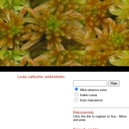
Lisää valittuihin artikkeleihin
Mikä tahansa sana
Kaikki sanat
Koko hakuteksti
Rekisteröidy
Click this link to register to Suo - Mires
and peat.