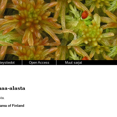
teystiedot
Open Access
Muut sarjat
maa-alasta
ta.
 area of Finland