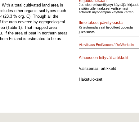
Kirjaudu sisään
Jos olet rekisteröitynyt käyttäjä, kirjaud
 With a total cultivated land area in
sisään tallentaaksesi valitsemasi
 includes other organic soil types such
artikkelit myöhempää käyttöä varten.
r (23.3 % org. C). Though all the
Of the area covered by agrogeological
Ilmoitukset päivityksistä
area (Table 1). That mapped area
Kirjautumalla saat tiedotteet uudesta
julkaisusta
. If the area of peat in northern areas
thern Finland is estimated to be as
Vie viittaus EndNoteen / RefWorksiin
Aiheeseen liittyvät artikkelit
Valitsemasi artikkelit
Hakutulokset