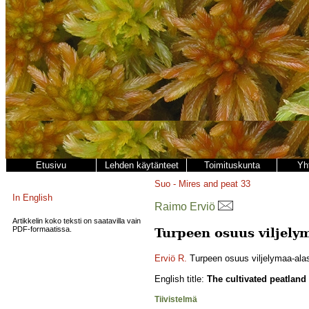
Etusivu
Lehden käytänteet
Toimituskunta
Yh
Suo - Mires and peat
33
In English
Raimo Erviö
Artikkelin koko teksti on saatavilla vain
PDF-formaatissa.
Turpeen osuus viljely
Erviö R.
Turpeen osuus viljelymaa-alas
English title:
The cultivated peatland
Tiivistelmä