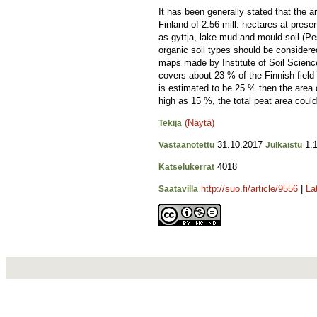
It has been generally stated that the ar
Finland of 2.56 mill. hectares at presen
as gyttja, lake mud and mould soil (Pe
organic soil types should be considered
maps made by Institute of Soil Scienc
covers about 23 % of the Finnish field 
is estimated to be 25 % then the area o
high as 15 %, the total peat area could
(Näytä)
Tekijä
31.10.2017
1.1
Vastaanotettu
Julkaistu
4018
Katselukerrat
http://suo.fi/article/9556
|
La
Saatavilla