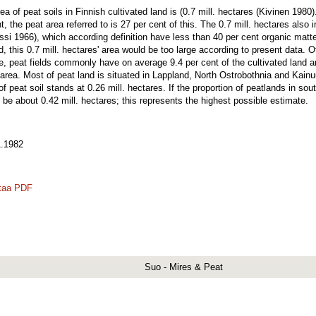
ea of peat soils in Finnish cultivated land is (0.7 mill. hectares (Kivinen 1980).
t, the peat area referred to is 27 per cent of this. The 0.7 mill. hectares also
ssi 1966), which according definition have less than 40 per cent organic matte
, this 0.7 mill. hectares' area would be too large according to present data. 
e, peat fields commonly have on average 9.4 per cent of the cultivated land 
area. Most of peat land is situated in Lappland, North Ostrobothnia and Kainuu
f peat soil stands at 0.26 mill. hectares. If the proportion of peatlands in sou
 be about 0.42 mill. hectares; this represents the highest possible estimate.
.1982
taa PDF
Suo - Mires & Peat