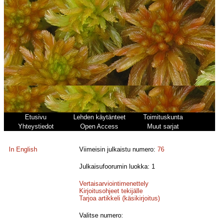
Etusivu
Lehden käytänteet
Toimituskunta
Yhteystiedot
Open Access
Muut sarjat
In English
Viimeisin julkaistu numero:
76
Julkaisufoorumin luokka: 1
Vertaisarviointimenettely
Kirjoitusohjeet tekijälle
Tarjoa artikkeli (käsikirjoitus)
Valitse numero: