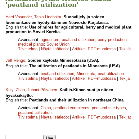
'peatland utilization'
Harri Vasander
,
Tapio Lindholm
.
Suonviljely ja soiden
luonnonkasvien hyödyntäminen Neuvosto-Karjalassa.
English title:
Use of mires for agricultural, berry and medical plant
production in Soviet Karelia.
Avainsanat:
agriculture
;
peatland utilization
;
berry production
;
medical plants
;
Soviet Union
Tiivistelmä
|
Näytä lisätiedot
|
Artikkeli PDF-muodossa
|
Tekijät
Jeff Rengo
.
Soiden kaytöstä Minnesotassa (USA).
English title:
The utilization of peatlands in Minnesota (USA).
Avainsanat:
peatland utilization
;
Minnesota
;
peat utilization
Tiivistelmä
|
Näytä lisätiedot
|
Artikkeli PDF-muodossa
|
Tekijä
Kuiyi Zhao
,
Juhani Päivänen
.
Koillis-Kiinan suot ja niiden
hyväksikäyttö.
English title:
Peatlands and their utilization in northeast China.
Avainsanat:
China
;
peatland complexes
;
peatland site types
;
peatland utilization
Tiivistelmä
|
Näytä lisätiedot
|
Artikkeli PDF-muodossa
|
Tekijät