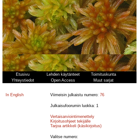
Etusivu
Lehden käytänteet
Toimituskunta
Yhteystiedot
Open Access
Muut sarjat
In English
Viimeisin julkaistu numero:
76
Julkaisufoorumin luokka: 1
Vertaisarviointimenettely
Kirjoitusohjeet tekijälle
Tarjoa artikkeli (käsikirjoitus)
Valitse numero: