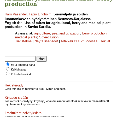
production'
Harri Vasander
,
Tapio Lindholm
.
Suonviljely ja soiden
luonnonkasvien hyödyntäminen Neuvosto-Karjalassa.
English title:
Use of mires for agricultural, berry and medical plant
production in Soviet Karelia.
Avainsanat:
agriculture
;
peatland utilization
;
berry production
;
medical plants
;
Soviet Union
Tiivistelmä
|
Näytä lisätiedot
|
Artikkeli PDF-muodossa
|
Tekijät
Mikä tahansa sana
Kaikki sanat
Koko hakuteksti
Rekisteröidy
Click this link to register to Suo - Mires and peat.
Kirjaudu sisään
Jos olet rekisteröitynyt käyttäjä, kirjaudu sisään tallentaaksesi valitsemasi artikkelit
myöhempää käyttöä varten.
Ilmoitukset päivityksistä
Kirjautumalla saat tiedotteet uudesta julkaisusta