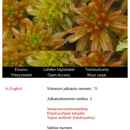
Etusivu
Lehden käytänteet
Toimituskunta
Yhteystiedot
Open Access
Muut sarjat
In English
Viimeisin julkaistu numero:
76
Julkaisufoorumin luokka: 1
Vertaisarviointimenettely
Kirjoitusohjeet tekijälle
Tarjoa artikkeli (käsikirjoitus)
Valitse numero: