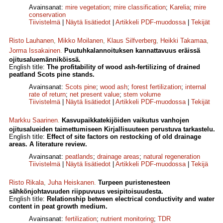
Avainsanat:
mire vegetation
;
mire classification
;
Karelia
;
mire
conservation
Tiivistelmä
|
Näytä lisätiedot
|
Artikkeli PDF-muodossa
|
Tekijät
Risto Lauhanen
,
Mikko Moilanen
,
Klaus Silfverberg
,
Heikki Takamaa
,
Jorma Issakainen
.
Puutuhkalannoituksen kannattavuus eräissä
ojitusaluemänniköissä.
English title:
The profitability of wood ash-fertilizing of drained
peatland Scots pine stands.
Avainsanat:
Scots pine
;
wood ash
;
forest fertilization
;
internal
rate of return
;
net present value
;
stem volume
Tiivistelmä
|
Näytä lisätiedot
|
Artikkeli PDF-muodossa
|
Tekijät
Markku Saarinen
.
Kasvupaikkatekijöiden vaikutus vanhojen
ojitusalueiden taimettumiseen Kirjallisuuteen perustuva tarkastelu.
English title:
Effect of site factors on restocking of old drainage
areas. A literature review.
Avainsanat:
peatlands
;
drainage areas
;
natural regeneration
Tiivistelmä
|
Näytä lisätiedot
|
Artikkeli PDF-muodossa
|
Tekijä
Risto Rikala
,
Juha Heiskanen
.
Turpeen puristenesteen
sähkönjohtavuuden riippuvuus vesipitoisuudesta.
English title:
Relationship between electrical conductivity and water
content in peat growth medium.
Avainsanat:
fertilization
;
nutrient monitoring
;
TDR