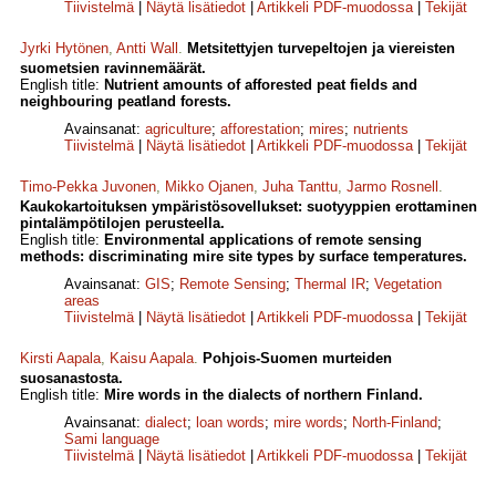
Tiivistelmä
|
Näytä lisätiedot
|
Artikkeli PDF-muodossa
|
Tekijät
Jyrki Hytönen
,
Antti Wall
.
Metsitettyjen turvepeltojen ja viereisten
suometsien ravinnemäärät.
English title:
Nutrient amounts of afforested peat fields and
neighbouring peatland forests.
Avainsanat:
agriculture
;
afforestation
;
mires
;
nutrients
Tiivistelmä
|
Näytä lisätiedot
|
Artikkeli PDF-muodossa
|
Tekijät
Timo-Pekka Juvonen
,
Mikko Ojanen
,
Juha Tanttu
,
Jarmo Rosnell
.
Kaukokartoituksen ympäristösovellukset: suotyyppien erottaminen
pintalämpötilojen perusteella.
English title:
Environmental applications of remote sensing
methods: discriminating mire site types by surface temperatures.
Avainsanat:
GIS
;
Remote Sensing
;
Thermal IR
;
Vegetation
areas
Tiivistelmä
|
Näytä lisätiedot
|
Artikkeli PDF-muodossa
|
Tekijät
Kirsti Aapala
,
Kaisu Aapala
.
Pohjois-Suomen murteiden
suosanastosta.
English title:
Mire words in the dialects of northern Finland.
Avainsanat:
dialect
;
loan words
;
mire words
;
North-Finland
;
Sami language
Tiivistelmä
|
Näytä lisätiedot
|
Artikkeli PDF-muodossa
|
Tekijät