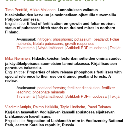
Timo Penttilä
,
Mikko Moilanen
.
Lannoituksen vaikutus
hieskoivikoiden kasvuun ja ravinnetilaan ojitetuilla turvemailla
Pohjois-Suomessa.
English title:
Effect of fertilization on growth and foliar nutrient
status of pubescent birch stands on drained mires in northern
Finland.
Avainsanat:
nitrogen
;
phosphorus
;
potassium
;
peatland
;
Foliar
nutrients
;
Betula pubescens
;
growth responses
Tiivistelmä
|
Näytä lisätiedot
|
Artikkeli PDF-muodossa
|
Tekijät
Mika Nieminen
.
Hidasliukoisten fosforilannoitteiden ominaisuudet
ja käyttökelpoisuus suometsien lannoituksessa. Kirjallisuuteen
perustuva tarkastelu.
English title:
Properties of slow release phosphorus fertilizers with
special reference to their use on drained peatland forests. A
review.
Avainsanat:
peatland forestry
;
fertilizer dissolution
;
fertilizer
leaching
;
phosphate minerals
Tiivistelmä
|
Näytä lisätiedot
|
Artikkeli PDF-muodossa
|
Tekijä
Vladimir Antipin
,
Raimo Heikkilä
,
Tapio Lindholm
,
Pavel Tokarev
.
Karjalan tasavallan Vodlajärven kansallispuistossa sijaitsevan
Lishkansuon kasvillisuus.
English title:
Vegetation of Lishkmokh mire in Vodlozersky National
Park, eastern Karelian republic, Russia.