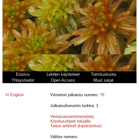
Etusivu
Lehden käytänteet
Toimituskunta
Yhteystiedot
Open Access
Muut sarjat
In English
Viimeisin julkaistu numero:
76
Julkaisufoorumin luokka: 1
Vertaisarviointimenettely
Kirjoitusohjeet tekijälle
Tarjoa artikkeli (käsikirjoitus)
Valitse numero: