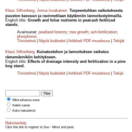
Klaus Silfverberg
,
Jorma Issakainen
.
Turpeentuhkan vaikutuksesta
puuston kasvuun ja ravinnetilaan käytännön lannoitustyömailla.
English title:
Growth and foliar nutrients in peat-ash fertilized
stands.
Avainsanat:
peatland forestry
;
tree growth
;
ash-fertilization
;
phosphorus
Tiivistelmä
|
Näytä lisätiedot
|
Artikkeli PDF-muodossa
|
Tekijät
Klaus Silfverberg
.
Kuivatustehon ja lannoituksen vaikutus
rämemännikön kehitykseen.
English title:
Effects of drainage intensity and fertilization in a pine
bog stand.
Tiivistelmä
|
Näytä lisätiedot
|
Artikkeli PDF-muodossa
|
Tekijä
Mikä tahansa sana
Kaikki sanat
Koko hakuteksti
Rekisteröidy
Click this link to register to Suo - Mires and peat.