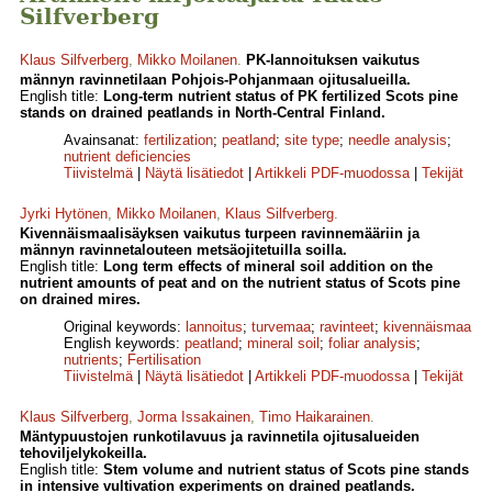
Silfverberg
Klaus Silfverberg
,
Mikko Moilanen
.
PK-lannoituksen vaikutus
männyn ravinnetilaan Pohjois-Pohjanmaan ojitusalueilla.
English title:
Long-term nutrient status of PK fertilized Scots pine
stands on drained peatlands in North-Central Finland.
Avainsanat:
fertilization
;
peatland
;
site type
;
needle analysis
;
nutrient deficiencies
Tiivistelmä
|
Näytä lisätiedot
|
Artikkeli PDF-muodossa
|
Tekijät
Jyrki Hytönen
,
Mikko Moilanen
,
Klaus Silfverberg
.
Kivennäismaalisäyksen vaikutus turpeen ravinnemääriin ja
männyn ravinnetalouteen metsäojitetuilla soilla.
English title:
Long term effects of mineral soil addition on the
nutrient amounts of peat and on the nutrient status of Scots pine
on drained mires.
Original keywords:
lannoitus
;
turvemaa
;
ravinteet
;
kivennäismaa
English keywords:
peatland
;
mineral soil
;
foliar analysis
;
nutrients
;
Fertilisation
Tiivistelmä
|
Näytä lisätiedot
|
Artikkeli PDF-muodossa
|
Tekijät
Klaus Silfverberg
,
Jorma Issakainen
,
Timo Haikarainen
.
Mäntypuustojen runkotilavuus ja ravinnetila ojitusalueiden
tehoviljelykokeilla.
English title:
Stem volume and nutrient status of Scots pine stands
in intensive vultivation experiments on drained peatlands.