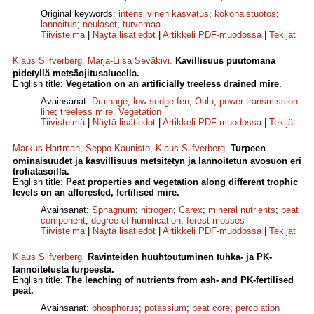
Original keywords:
intensiivinen kasvatus
;
kokonaistuotos
;
lannoitus
;
neulaset
;
turvemaa
Tiivistelmä
|
Näytä lisätiedot
|
Artikkeli PDF-muodossa
|
Tekijät
Klaus Silfverberg
,
Marja-Liisa Seväkivi
.
Kavillisuus puutomana
pidetyllä metsäojitusalueella.
English title:
Vegetation on an artificially treeless drained mire.
Avainsanat:
Drainage
;
low sedge fen
;
Oulu
;
power transmission
line
;
treeless mire. Vegetation
Tiivistelmä
|
Näytä lisätiedot
|
Artikkeli PDF-muodossa
|
Tekijät
Markus Hartman
,
Seppo Kaunisto
,
Klaus Silfverberg
.
Turpeen
ominaisuudet ja kasvillisuus metsitetyn ja lannoitetun avosuon eri
trofiatasoilla.
English title:
Peat properties and vegetation along different trophic
levels on an afforested, fertilised mire.
Avainsanat:
Sphagnum
;
nitrogen
;
Carex
;
mineral nutrients
;
peat
component
;
degree of humification
;
forest mosses
Tiivistelmä
|
Näytä lisätiedot
|
Artikkeli PDF-muodossa
|
Tekijät
Klaus Silfverberg
.
Ravinteiden huuhtoutuminen tuhka- ja PK-
lannoitetusta turpeesta.
English title:
The leaching of nutrients from ash- and PK-fertilised
peat.
Avainsanat:
phosphorus
;
potassium
;
peat core
;
percolation