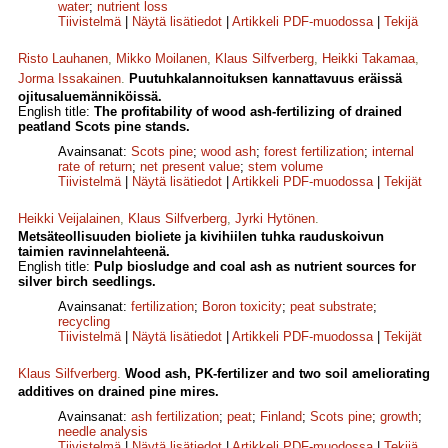
water
;
nutrient loss
Tiivistelmä
|
Näytä lisätiedot
|
Artikkeli PDF-muodossa
|
Tekijä
Risto Lauhanen
,
Mikko Moilanen
,
Klaus Silfverberg
,
Heikki Takamaa
,
Jorma Issakainen
.
Puutuhkalannoituksen kannattavuus eräissä
ojitusaluemänniköissä.
English title:
The profitability of wood ash-fertilizing of drained
peatland Scots pine stands.
Avainsanat:
Scots pine
;
wood ash
;
forest fertilization
;
internal
rate of return
;
net present value
;
stem volume
Tiivistelmä
|
Näytä lisätiedot
|
Artikkeli PDF-muodossa
|
Tekijät
Heikki Veijalainen
,
Klaus Silfverberg
,
Jyrki Hytönen
.
Metsäteollisuuden bioliete ja kivihiilen tuhka rauduskoivun
taimien ravinnelahteenä.
English title:
Pulp biosludge and coal ash as nutrient sources for
silver birch seedlings.
Avainsanat:
fertilization
;
Boron toxicity
;
peat substrate
;
recycling
Tiivistelmä
|
Näytä lisätiedot
|
Artikkeli PDF-muodossa
|
Tekijät
Klaus Silfverberg
.
Wood ash, PK-fertilizer and two soil ameliorating
additives on drained pine mires.
Avainsanat:
ash fertilization
;
peat
;
Finland
;
Scots pine
;
growth
;
needle analysis
Tiivistelmä
|
Näytä lisätiedot
|
Artikkeli PDF-muodossa
|
Tekijä