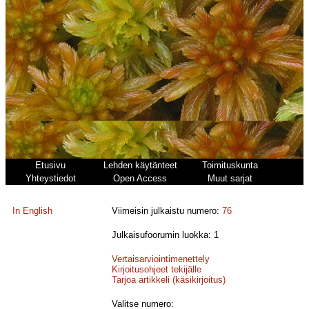
Etusivu
Lehden käytänteet
Toimituskunta
Yhteystiedot
Open Access
Muut sarjat
In English
Viimeisin julkaistu numero:
76
Julkaisufoorumin luokka: 1
Vertaisarviointimenettely
Kirjoitusohjeet tekijälle
Tarjoa artikkeli (käsikirjoitus)
Valitse numero: