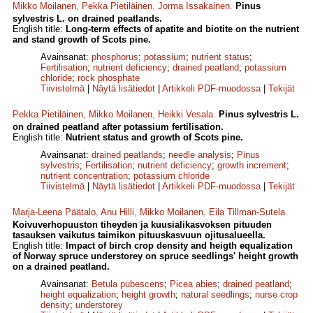
Mikko Moilanen
,
Pekka Pietiläinen
,
Jorma Issakainen
.
Pinus
sylvestris L. on drained peatlands.
English title:
Long-term effects of apatite and biotite on the nutrient
and stand growth of Scots pine.
Avainsanat:
phosphorus
;
potassium
;
nutrient status
;
Fertilisation
;
nutrient deficiency
;
drained peatland
;
potassium
chloride
;
rock phosphate
Tiivistelmä
|
Näytä lisätiedot
|
Artikkeli PDF-muodossa
|
Tekijät
Pekka Pietiläinen
,
Mikko Moilanen
,
Heikki Vesala
.
Pinus sylvestris L.
on drained peatland after potassium fertilisation.
English title:
Nutrient status and growth of Scots pine.
Avainsanat:
drained peatlands
;
needle analysis
;
Pinus
sylvestris
;
Fertilisation
;
nutrient deficiency
;
growth increment
;
nutrient concentration
;
potassium chloride
Tiivistelmä
|
Näytä lisätiedot
|
Artikkeli PDF-muodossa
|
Tekijät
Marja-Leena Päätalo
,
Anu Hilli
,
Mikko Moilanen
,
Eila Tillman-Sutela
.
Koivuverhopuuston tiheyden ja kuusialikasvoksen pituuden
tasauksen vaikutus taimikon pituuskasvuun ojitusalueella.
English title:
Impact of birch crop density and heigth equalization
of Norway spruce understorey on spruce seedlings' height growth
on a drained peatland.
Avainsanat:
Betula pubescens
;
Picea abies
;
drained peatland
;
height equalization
;
height growth
;
natural seedlings
;
nurse crop
density
;
understorey