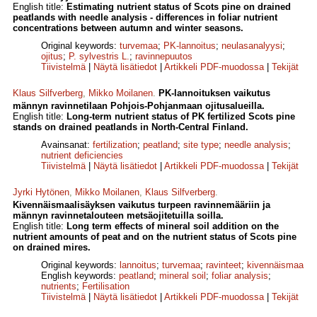
English title:
Estimating nutrient status of Scots pine on drained
peatlands with needle analysis - differences in foliar nutrient
concentrations between autumn and winter seasons.
Original keywords:
turvemaa
;
PK-lannoitus
;
neulasanalyysi
;
ojitus
;
P. sylvestris L.
;
ravinnepuutos
Tiivistelmä
|
Näytä lisätiedot
|
Artikkeli PDF-muodossa
|
Tekijät
Klaus Silfverberg
,
Mikko Moilanen
.
PK-lannoituksen vaikutus
männyn ravinnetilaan Pohjois-Pohjanmaan ojitusalueilla.
English title:
Long-term nutrient status of PK fertilized Scots pine
stands on drained peatlands in North-Central Finland.
Avainsanat:
fertilization
;
peatland
;
site type
;
needle analysis
;
nutrient deficiencies
Tiivistelmä
|
Näytä lisätiedot
|
Artikkeli PDF-muodossa
|
Tekijät
Jyrki Hytönen
,
Mikko Moilanen
,
Klaus Silfverberg
.
Kivennäismaalisäyksen vaikutus turpeen ravinnemääriin ja
männyn ravinnetalouteen metsäojitetuilla soilla.
English title:
Long term effects of mineral soil addition on the
nutrient amounts of peat and on the nutrient status of Scots pine
on drained mires.
Original keywords:
lannoitus
;
turvemaa
;
ravinteet
;
kivennäismaa
English keywords:
peatland
;
mineral soil
;
foliar analysis
;
nutrients
;
Fertilisation
Tiivistelmä
|
Näytä lisätiedot
|
Artikkeli PDF-muodossa
|
Tekijät