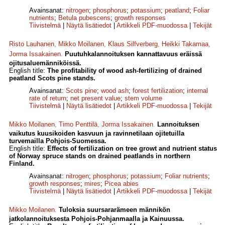
Avainsanat:
nitrogen
;
phosphorus
;
potassium
;
peatland
;
Foliar
nutrients
;
Betula pubescens
;
growth responses
Tiivistelmä
|
Näytä lisätiedot
|
Artikkeli PDF-muodossa
|
Tekijät
Risto Lauhanen
,
Mikko Moilanen
,
Klaus Silfverberg
,
Heikki Takamaa
,
Jorma Issakainen
.
Puutuhkalannoituksen kannattavuus eräissä
ojitusaluemänniköissä.
English title:
The profitability of wood ash-fertilizing of drained
peatland Scots pine stands.
Avainsanat:
Scots pine
;
wood ash
;
forest fertilization
;
internal
rate of return
;
net present value
;
stem volume
Tiivistelmä
|
Näytä lisätiedot
|
Artikkeli PDF-muodossa
|
Tekijät
Mikko Moilanen
,
Timo Penttilä
,
Jorma Issakainen
.
Lannoituksen
vaikutus kuusikoiden kasvuun ja ravinnetilaan ojitetuilla
turvemailla Pohjois-Suomessa.
English title:
Effects of fertilization on tree growt and nutrient status
of Norway spruce stands on drained peatlands in northern
Finland.
Avainsanat:
nitrogen
;
phosphorus
;
potassium
;
Foliar nutrients
;
growth responses
;
mires
;
Picea abies
Tiivistelmä
|
Näytä lisätiedot
|
Artikkeli PDF-muodossa
|
Tekijät
Mikko Moilanen
.
Tuloksia suursararämeen männikön
jatkolannoituksesta Pohjois-Pohjanmaalla ja Kainuussa.