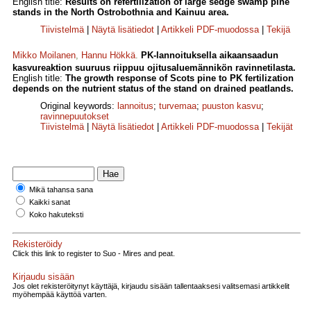
English title:
Results on refertilization of large sedge swamp pine
stands in the North Ostrobothnia and Kainuu area.
Tiivistelmä
|
Näytä lisätiedot
|
Artikkeli PDF-muodossa
|
Tekijä
Mikko Moilanen
,
Hannu Hökkä
.
PK-lannoituksella aikaansaadun
kasvureaktion suuruus riippuu ojitusaluemännikön ravinnetilasta.
English title:
The growth response of Scots pine to PK fertilization
depends on the nutrient status of the stand on drained peatlands.
Original keywords:
lannoitus
;
turvemaa
;
puuston kasvu
;
ravinnepuutokset
Tiivistelmä
|
Näytä lisätiedot
|
Artikkeli PDF-muodossa
|
Tekijät
Mikä tahansa sana
Kaikki sanat
Koko hakuteksti
Rekisteröidy
Click this link to register to Suo - Mires and peat.
Kirjaudu sisään
Jos olet rekisteröitynyt käyttäjä, kirjaudu sisään tallentaaksesi valitsemasi artikkelit
myöhempää käyttöä varten.