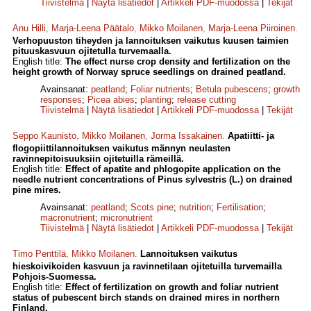
Tiivistelmä
|
Näytä lisätiedot
|
Artikkeli PDF-muodossa
|
Tekijät
Anu Hilli
,
Marja-Leena Päätalo
,
Mikko Moilanen
,
Marja-Leena Piiroinen
.
Verhopuuston tiheyden ja lannoituksen vaikutus kuusen taimien
pituuskasvuun ojitetulla turvemaalla.
English title:
The effect nurse crop density and fertilization on the
height growth of Norway spruce seedlings on drained peatland.
Avainsanat:
peatland
;
Foliar nutrients
;
Betula pubescens
;
growth
responses
;
Picea abies
;
planting
;
release cutting
Tiivistelmä
|
Näytä lisätiedot
|
Artikkeli PDF-muodossa
|
Tekijät
Seppo Kaunisto
,
Mikko Moilanen
,
Jorma Issakainen
.
Apatiitti- ja
flogopiittilannoituksen vaikutus männyn neulasten
ravinnepitoisuuksiin ojitetuilla rämeillä.
English title:
Effect of apatite and phlogopite application on the
needle nutrient concentrations of Pinus sylvestris (L.) on drained
pine mires.
Avainsanat:
peatland
;
Scots pine
;
nutrition
;
Fertilisation
;
macronutrient
;
micronutrient
Tiivistelmä
|
Näytä lisätiedot
|
Artikkeli PDF-muodossa
|
Tekijät
Timo Penttilä
,
Mikko Moilanen
.
Lannoituksen vaikutus
hieskoivikoiden kasvuun ja ravinnetilaan ojitetuilla turvemailla
Pohjois-Suomessa.
English title:
Effect of fertilization on growth and foliar nutrient
status of pubescent birch stands on drained mires in northern
Finland.