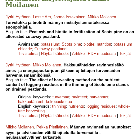
Moilanen
Jyrki Hytönen
,
Lasse Aro
,
Jorma Issakainen
,
Mikko Moilanen
.
Turvetuhka ja biotiitti männyn metsityslannoituksessa
suonpohjalla.
English title:
Peat ash and biotite in fertilization of Scots pine on an
afforested cutaway peatland.
Avainsanat:
potassium
;
Scots pine
;
biotite
;
nutrition
;
potassium
chloride
;
Cutaway peatland
Tiivistelmä
|
Näytä lisätiedot
|
Artikkeli PDF-muodossa
|
Tekijät
Jyrki Hytönen
,
Mikko Moilanen
.
Hakkuutähteiden ravinnesisältö
aines- ja energiapuukorjuun jälkeen ojitettujen turvemaiden
harvennusmänniköissä.
English title:
The effect of harvesting method on the nutrient
content of logging residues in the thinning of Scots pine stands
on drained peatlands.
Original keywords:
turvemaa
;
ravinteet
;
harvennus
;
hakkuutähteet
;
kokopuukorjuu
English keywords:
thinning
;
nutrients
;
logging residues
;
whole-
tree harvesting
Tiivistelmä
|
Näytä lisätiedot
|
Artikkeli PDF-muodossa
|
Tekijät
Mikko Moilanen
,
Pekka Pietiläinen
.
Männyn ravinnetilan muutokset
syys- ja talvikauden välillä ojitetuilla turvemailla -
neulasanalyyttinen tarkastelu.