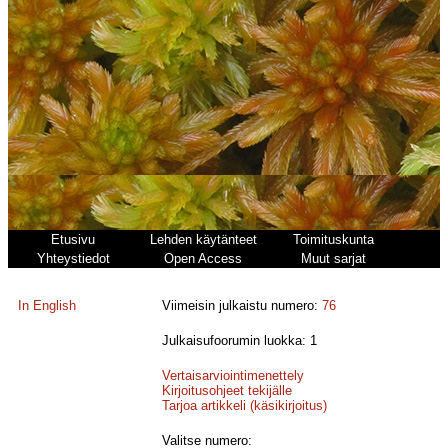
Etusivu
Lehden käytänteet
Toimituskunta
Yhteystiedot
Open Access
Muut sarjat
In English
Viimeisin julkaistu numero:
76
Julkaisufoorumin luokka: 1
Vertaisarviointimenettely
Kirjoitusohjeet tekijälle
Tarjoa artikkeli (käsikirjoitus)
Valitse numero: