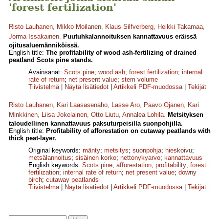
'forest fertilization'
Risto Lauhanen
,
Mikko Moilanen
,
Klaus Silfverberg
,
Heikki Takamaa
,
Jorma Issakainen
.
Puutuhkalannoituksen kannattavuus eräissä
ojitusaluemänniköissä.
English title:
The profitability of wood ash-fertilizing of drained
peatland Scots pine stands.
Avainsanat:
Scots pine
;
wood ash
;
forest fertilization
;
internal
rate of return
;
net present value
;
stem volume
Tiivistelmä
|
Näytä lisätiedot
|
Artikkeli PDF-muodossa
|
Tekijät
Risto Lauhanen
,
Kari Laasasenaho
,
Lasse Aro
,
Paavo Ojanen
,
Kari
Minkkinen
,
Liisa Jokelainen
,
Otto Liutu
,
Annalea Lohila
.
Metsityksen
taloudellinen kannattavuus paksuturpeisilla suonpohjilla.
English title:
Profitability of afforestation on cutaway peatlands with
thick peat-layer.
Original keywords:
mänty
;
metsitys
;
suonpohja
;
hieskoivu
;
metsälannoitus
;
sisäinen korko
;
netto­nykyarvo
;
kannattavuus
English keywords:
Scots pine
;
afforestation
;
profitability
;
forest
fertilization
;
internal rate of return
;
net present value
;
downy
birch
;
cutaway peatlands
Tiivistelmä
|
Näytä lisätiedot
|
Artikkeli PDF-muodossa
|
Tekijät