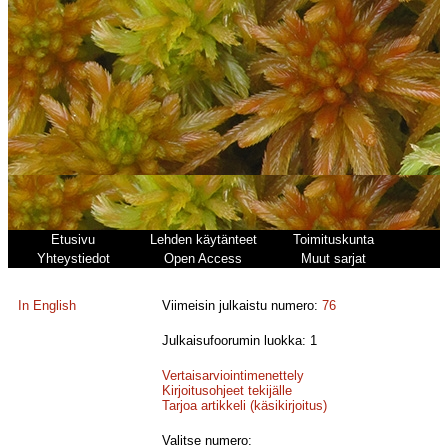
Etusivu
Lehden käytänteet
Toimituskunta
Yhteystiedot
Open Access
Muut sarjat
In English
Viimeisin julkaistu numero:
76
Julkaisufoorumin luokka: 1
Vertaisarviointimenettely
Kirjoitusohjeet tekijälle
Tarjoa artikkeli (käsikirjoitus)
Valitse numero: