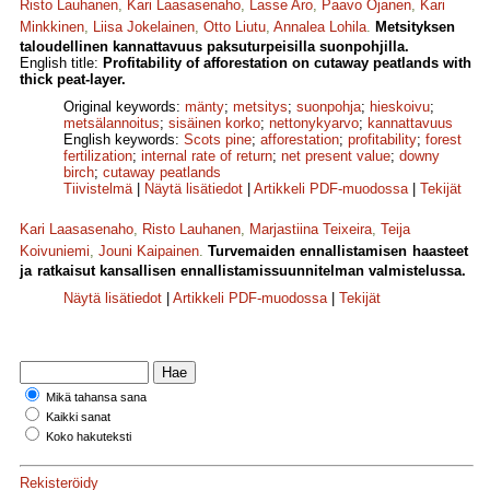
Risto Lauhanen
,
Kari Laasasenaho
,
Lasse Aro
,
Paavo Ojanen
,
Kari
Minkkinen
,
Liisa Jokelainen
,
Otto Liutu
,
Annalea Lohila
.
Metsityksen
taloudellinen kannattavuus paksuturpeisilla suonpohjilla.
English title:
Profitability of afforestation on cutaway peatlands with
thick peat-layer.
Original keywords:
mänty
;
metsitys
;
suonpohja
;
hieskoivu
;
metsälannoitus
;
sisäinen korko
;
netto­nykyarvo
;
kannattavuus
English keywords:
Scots pine
;
afforestation
;
profitability
;
forest
fertilization
;
internal rate of return
;
net present value
;
downy
birch
;
cutaway peatlands
Tiivistelmä
|
Näytä lisätiedot
|
Artikkeli PDF-muodossa
|
Tekijät
Kari Laasasenaho
,
Risto Lauhanen
,
Marjastiina Teixeira
,
Teija
Koivuniemi
,
Jouni Kaipainen
.
Turvemaiden ennallistamisen haasteet
ja ratkaisut kansallisen ennallistamissuunnitelman valmistelussa.
Näytä lisätiedot
|
Artikkeli PDF-muodossa
|
Tekijät
Mikä tahansa sana
Kaikki sanat
Koko hakuteksti
Rekisteröidy