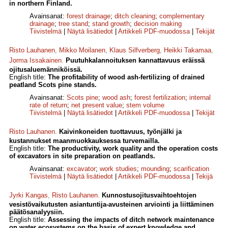
in northern Finland.
Avainsanat:
forest drainage
;
ditch cleaning
;
complementary
drainage
;
tree stand
;
stand growth
;
decision making
Tiivistelmä
|
Näytä lisätiedot
|
Artikkeli PDF-muodossa
|
Tekijät
Risto Lauhanen
,
Mikko Moilanen
,
Klaus Silfverberg
,
Heikki Takamaa
,
Jorma Issakainen
.
Puutuhkalannoituksen kannattavuus eräissä
ojitusaluemänniköissä.
English title:
The profitability of wood ash-fertilizing of drained
peatland Scots pine stands.
Avainsanat:
Scots pine
;
wood ash
;
forest fertilization
;
internal
rate of return
;
net present value
;
stem volume
Tiivistelmä
|
Näytä lisätiedot
|
Artikkeli PDF-muodossa
|
Tekijät
Risto Lauhanen
.
Kaivinkoneiden tuottavuus, työnjälki ja
kustannukset maanmuokkauksessa turvemailla.
English title:
The productivity, work quality and the operation costs
of excavators in site preparation on peatlands.
Avainsanat:
excavator
;
work studies
;
mounding
;
scarification
Tiivistelmä
|
Näytä lisätiedot
|
Artikkeli PDF-muodossa
|
Tekijä
Jyrki Kangas
,
Risto Lauhanen
.
Kunnostusojitusvaihtoehtojen
vesistövaikutusten asiantuntija-avusteinen arviointi ja liittäminen
päätösanalyysiin.
English title:
Assessing the impacts of ditch network maintenance
on water ecosystems on the basis of expert knowledge and