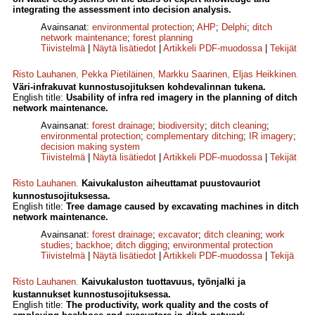
integrating the assessment into decision analysis.
Avainsanat:
environmental protection
;
AHP
;
Delphi
;
ditch
network maintenance
;
forest planning
Tiivistelmä
|
Näytä lisätiedot
|
Artikkeli PDF-muodossa
|
Tekijät
Risto Lauhanen
,
Pekka Pietiläinen
,
Markku Saarinen
,
Eljas Heikkinen
.
Väri-infrakuvat kunnostusojituksen kohdevalinnan tukena.
English title:
Usability of infra red imagery in the planning of ditch
network maintenance.
Avainsanat:
forest drainage
;
biodiversity
;
ditch cleaning
;
environmental protection
;
complementary ditching
;
IR imagery
;
decision making system
Tiivistelmä
|
Näytä lisätiedot
|
Artikkeli PDF-muodossa
|
Tekijät
Risto Lauhanen
.
Kaivukaluston aiheuttamat puustovauriot
kunnostusojituksessa.
English title:
Tree damage caused by excavating machines in ditch
network maintenance.
Avainsanat:
forest drainage
;
excavator
;
ditch cleaning
;
work
studies
;
backhoe
;
ditch digging
;
environmental protection
Tiivistelmä
|
Näytä lisätiedot
|
Artikkeli PDF-muodossa
|
Tekijä
Risto Lauhanen
.
Kaivukaluston tuottavuus, työnjalki ja
kustannukset kunnostusojituksessa.
English title:
The productivity, work quality and the costs of