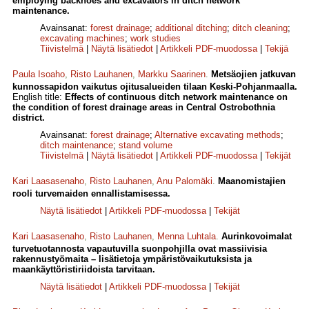
employing backhoes and excavators in ditch network
maintenance.
Avainsanat:
forest drainage
;
additional ditching
;
ditch cleaning
;
excavating machines
;
work studies
Tiivistelmä
|
Näytä lisätiedot
|
Artikkeli PDF-muodossa
|
Tekijä
Paula Isoaho
,
Risto Lauhanen
,
Markku Saarinen
.
Metsäojien jatkuvan
kunnossapidon vaikutus ojitusalueiden tilaan Keski-Pohjanmaalla.
English title:
Effects of continuous ditch network maintenance on
the condition of forest drainage areas in Central Ostrobothnia
district.
Avainsanat:
forest drainage
;
Alternative excavating methods
;
ditch maintenance
;
stand volume
Tiivistelmä
|
Näytä lisätiedot
|
Artikkeli PDF-muodossa
|
Tekijät
Kari Laasasenaho
,
Risto Lauhanen
,
Anu Palomäki
.
Maanomistajien
rooli turvemaiden ennallistamisessa.
Näytä lisätiedot
|
Artikkeli PDF-muodossa
|
Tekijät
Kari Laasasenaho
,
Risto Lauhanen
,
Menna Luhtala
.
Aurinkovoimalat
turvetuotannosta vapautuvilla suonpohjilla ovat massiivisia
rakennustyömaita – lisätietoja ympäristövaikutuksista ja
maankäyttöristiriidoista tarvitaan.
Näytä lisätiedot
|
Artikkeli PDF-muodossa
|
Tekijät