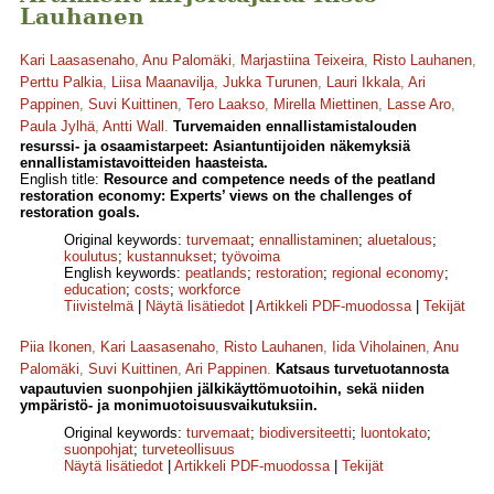
Lauhanen
Kari Laasasenaho
,
Anu Palomäki
,
Marjastiina Teixeira
,
Risto Lauhanen
,
Perttu Palkia
,
Liisa Maanavilja
,
Jukka Turunen
,
Lauri Ikkala
,
Ari
Pappinen
,
Suvi Kuittinen
,
Tero Laakso
,
Mirella Miettinen
,
Lasse Aro
,
Paula Jylhä
,
Antti Wall
.
Turvemaiden ennallistamistalouden
resurssi- ja osaamistarpeet: Asiantuntijoiden näkemyksiä
ennallistamistavoitteiden haasteista.
English title:
Resource and competence needs of the peatland
restoration economy: Experts’ views on the challenges of
restoration goals.
Original keywords:
turvemaat
;
ennallistaminen
;
aluetalous
;
koulutus
;
kustannukset
;
työvoima
English keywords:
peatlands
;
restoration
;
regional economy
;
education
;
costs
;
workforce
Tiivistelmä
|
Näytä lisätiedot
|
Artikkeli PDF-muodossa
|
Tekijät
Piia Ikonen
,
Kari Laasasenaho
,
Risto Lauhanen
,
Iida Viholainen
,
Anu
Palomäki
,
Suvi Kuittinen
,
Ari Pappinen
.
Katsaus turvetuotannosta
vapautuvien suonpohjien jälkikäyttömuotoihin, sekä niiden
ympäristö- ja monimuotoisuusvaikutuksiin.
Original keywords:
turvemaat
;
biodiversiteetti
;
luontokato
;
suonpohjat
;
turveteollisuus
Näytä lisätiedot
|
Artikkeli PDF-muodossa
|
Tekijät