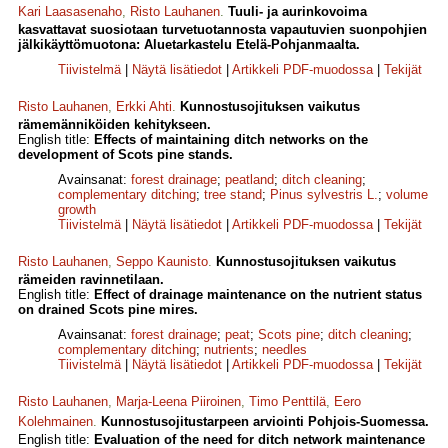
Kari Laasasenaho
,
Risto Lauhanen
.
Tuuli- ja aurinkovoima
kasvattavat suosiotaan turvetuotannosta vapautuvien suonpohjien
jälki­käyttömuotona: Aluetarkastelu Etelä-Pohjanmaalta.
Tiivistelmä
|
Näytä lisätiedot
|
Artikkeli PDF-muodossa
|
Tekijät
Risto Lauhanen
,
Erkki Ahti
.
Kunnostusojituksen vaikutus
rämemänniköiden kehitykseen.
English title:
Effects of maintaining ditch networks on the
development of Scots pine stands.
Avainsanat:
forest drainage
;
peatland
;
ditch cleaning
;
complementary ditching
;
tree stand
;
Pinus sylvestris L.
;
volume
growth
Tiivistelmä
|
Näytä lisätiedot
|
Artikkeli PDF-muodossa
|
Tekijät
Risto Lauhanen
,
Seppo Kaunisto
.
Kunnostusojituksen vaikutus
rämeiden ravinnetilaan.
English title:
Effect of drainage maintenance on the nutrient status
on drained Scots pine mires.
Avainsanat:
forest drainage
;
peat
;
Scots pine
;
ditch cleaning
;
complementary ditching
;
nutrients
;
needles
Tiivistelmä
|
Näytä lisätiedot
|
Artikkeli PDF-muodossa
|
Tekijät
Risto Lauhanen
,
Marja-Leena Piiroinen
,
Timo Penttilä
,
Eero
Kolehmainen
.
Kunnostusojitustarpeen arviointi Pohjois-Suomessa.
English title:
Evaluation of the need for ditch network maintenance