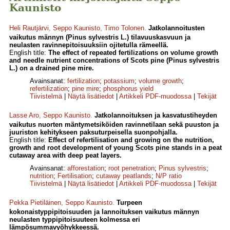
Kaunisto
Heli Rautjärvi
,
Seppo Kaunisto
,
Timo Tolonen
.
Jatkolannoitusten
vaikutus männyn (Pinus sylvestris L.) tilavuuskasvuun ja
neulasten ravinnepitoisuuksiin ojitetulla rämeellä.
English title:
The effect of repeated fertilizations on volume growth
and needle nutrient concentrations of Scots pine (Pinus sylvestris
L.) on a drained pine mire.
Avainsanat:
fertilization
;
potassium
;
volume growth
;
refertilization
;
pine mire
;
phosphorus yield
Tiivistelmä
|
Näytä lisätiedot
|
Artikkeli PDF-muodossa
|
Tekijät
Lasse Aro
,
Seppo Kaunisto
.
Jatkolannoituksen ja kasvatustiheyden
vaikutus nuorten mäntymetsiköiden ravinnetilaan sekä puuston ja
juuriston kehitykseen paksuturpeisella suonpohjalla.
English title:
Effect of refertilisation and growing on the nutrition,
growth and root development of young Scots pine stands in a peat
cutaway area with deep peat layers.
Avainsanat:
afforestation
;
root penetration
;
Pinus sylvestris
;
nutrition
;
Fertilisation
;
cutaway peatlands
;
N/P ratio
Tiivistelmä
|
Näytä lisätiedot
|
Artikkeli PDF-muodossa
|
Tekijät
Pekka Pietiläinen
,
Seppo Kaunisto
.
Turpeen
kokonaistyppipitoisuuden ja lannoituksen vaikutus männyn
neulasten typpipitoisuuteen kolmessa eri
lämpösummavyöhykkeessä.