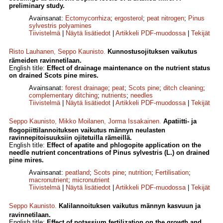
preliminary study.
Avainsanat:
Ectomycorrhiza
;
ergosterol
;
peat nitrogen
;
Pinus
sylvestris polyamines
Tiivistelmä
|
Näytä lisätiedot
|
Artikkeli PDF-muodossa
|
Tekijät
Risto Lauhanen
,
Seppo Kaunisto
.
Kunnostusojituksen vaikutus
rämeiden ravinnetilaan.
English title:
Effect of drainage maintenance on the nutrient status
on drained Scots pine mires.
Avainsanat:
forest drainage
;
peat
;
Scots pine
;
ditch cleaning
;
complementary ditching
;
nutrients
;
needles
Tiivistelmä
|
Näytä lisätiedot
|
Artikkeli PDF-muodossa
|
Tekijät
Seppo Kaunisto
,
Mikko Moilanen
,
Jorma Issakainen
.
Apatiitti- ja
flogopiittilannoituksen vaikutus männyn neulasten
ravinnepitoisuuksiin ojitetuilla rämeillä.
English title:
Effect of apatite and phlogopite application on the
needle nutrient concentrations of Pinus sylvestris (L.) on drained
pine mires.
Avainsanat:
peatland
;
Scots pine
;
nutrition
;
Fertilisation
;
macronutrient
;
micronutrient
Tiivistelmä
|
Näytä lisätiedot
|
Artikkeli PDF-muodossa
|
Tekijät
Seppo Kaunisto
.
Kalilannoituksen vaikutus männyn kasvuun ja
ravinnetilaan.
English title:
Effect of potassium fertilization on the growth and