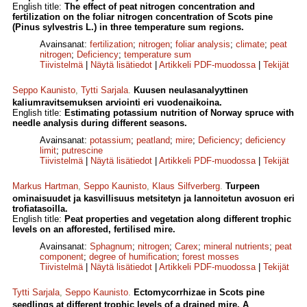
English title:
The effect of peat nitrogen concentration and
fertilization on the foliar nitrogen concentration of Scots pine
(Pinus sylvestris L.) in three temperature sum regions.
Avainsanat:
fertilization
;
nitrogen
;
foliar analysis
;
climate
;
peat
nitrogen
;
Deficiency
;
temperature sum
Tiivistelmä
|
Näytä lisätiedot
|
Artikkeli PDF-muodossa
|
Tekijät
Seppo Kaunisto
,
Tytti Sarjala
.
Kuusen neulasanalyyttinen
kaliumravitsemuksen arviointi eri vuodenaikoina.
English title:
Estimating potassium nutrition of Norway spruce with
needle analysis during different seasons.
Avainsanat:
potassium
;
peatland
;
mire
;
Deficiency
;
deficiency
limit
;
putrescine
Tiivistelmä
|
Näytä lisätiedot
|
Artikkeli PDF-muodossa
|
Tekijät
Markus Hartman
,
Seppo Kaunisto
,
Klaus Silfverberg
.
Turpeen
ominaisuudet ja kasvillisuus metsitetyn ja lannoitetun avosuon eri
trofiatasoilla.
English title:
Peat properties and vegetation along different trophic
levels on an afforested, fertilised mire.
Avainsanat:
Sphagnum
;
nitrogen
;
Carex
;
mineral nutrients
;
peat
component
;
degree of humification
;
forest mosses
Tiivistelmä
|
Näytä lisätiedot
|
Artikkeli PDF-muodossa
|
Tekijät
Tytti Sarjala
,
Seppo Kaunisto
.
Ectomycorrhizae in Scots pine
seedlings at different trophic levels of a drained mire. A