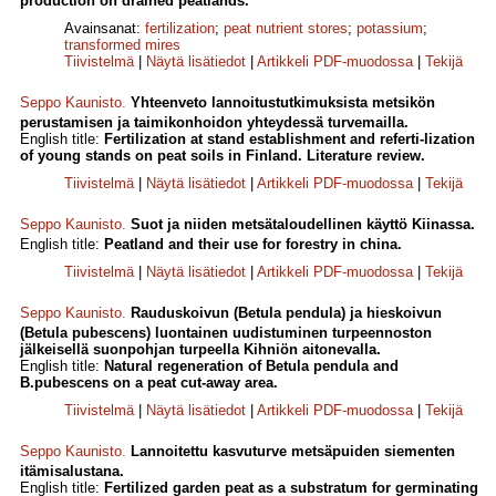
production on drained peatlands.
Avainsanat:
fertilization
;
peat nutrient stores
;
potassium
;
transformed mires
Tiivistelmä
|
Näytä lisätiedot
|
Artikkeli PDF-muodossa
|
Tekijä
Seppo Kaunisto
.
Yhteenveto lannoitustutkimuksista metsikön
perustamisen ja taimikonhoidon yhteydessä turvemailla.
English title:
Fertilization at stand establishment and referti-lization
of young stands on peat soils in Finland. Literature review.
Tiivistelmä
|
Näytä lisätiedot
|
Artikkeli PDF-muodossa
|
Tekijä
Seppo Kaunisto
.
Suot ja niiden metsätaloudellinen käyttö Kiinassa.
English title:
Peatland and their use for forestry in china.
Tiivistelmä
|
Näytä lisätiedot
|
Artikkeli PDF-muodossa
|
Tekijä
Seppo Kaunisto
.
Rauduskoivun (Betula pendula) ja hieskoivun
(Betula pubescens) luontainen uudistuminen turpeennoston
jälkeisellä suonpohjan turpeella Kihniön aitonevalla.
English title:
Natural regeneration of Betula pendula and
B.pubescens on a peat cut-away area.
Tiivistelmä
|
Näytä lisätiedot
|
Artikkeli PDF-muodossa
|
Tekijä
Seppo Kaunisto
.
Lannoitettu kasvuturve metsäpuiden siementen
itämisalustana.
English title:
Fertilized garden peat as a substratum for germinating