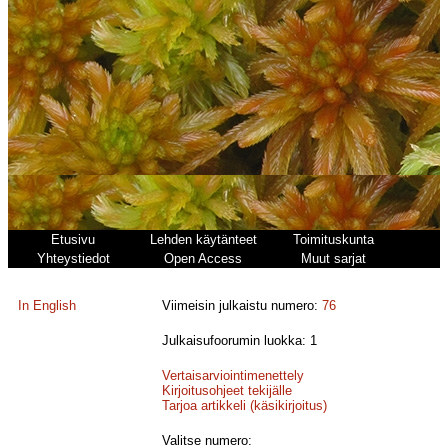
Etusivu
Lehden käytänteet
Toimituskunta
Yhteystiedot
Open Access
Muut sarjat
In English
Viimeisin julkaistu numero:
76
Julkaisufoorumin luokka: 1
Vertaisarviointimenettely
Kirjoitusohjeet tekijälle
Tarjoa artikkeli (käsikirjoitus)
Valitse numero: