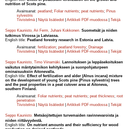
nutrition of Scots pine.
Avainsanat:
peatland
;
Foliar nutrients
;
peat nutrients
;
Pinus
sylvestris
Tiivistelmä
|
Näytä lisätiedot
|
Artikkeli PDF-muodossa
|
Tekijä
Seppo Kaunisto
,
Ari Ferm
,
Juhani Kokkonen
.
Suometsät ja niiden
tutkimus Virossa ja Latviassa.
English title:
Peatland forestry research in Estonia and Latvia.
Avainsanat:
fertilization
;
peatland forestry
;
Drainage
Tiivistelmä
|
Näytä lisätiedot
|
Artikkeli PDF-muodossa
|
Tekijät
Seppo Kaunisto
,
Timo Viinamäki
.
Lannoituksen ja leppäsekoituksen
vaikutus mäntytaimikon kehitykseen ja suonpohjaturpeen
ominaisuuksiin Aitonevalla.
English title:
Effect of fertilization and alder (Alnus incana) mixture
on the development of young Scots pine (Pinus sylvestris) trees
and the peat properties in a peat cutover area at Aitoneva,
southern Finland.
Avainsanat:
Foliar nutrients
;
peat nutrients
;
peat thickness
;
root
penetration
Tiivistelmä
|
Näytä lisätiedot
|
Artikkeli PDF-muodossa
|
Tekijät
Seppo Kaunisto
.
Metsäojitettujen turvemaiden ravinnevaroista ja
niiden riittävyydestä.
English title:
On nutrient amounts and their sufficiency for wood