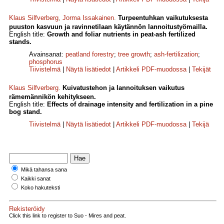
Klaus Silfverberg
,
Jorma Issakainen
.
Turpeentuhkan vaikutuksesta
puuston kasvuun ja ravinnetilaan käytännön lannoitustyömailla.
English title:
Growth and foliar nutrients in peat-ash fertilized
stands.
Avainsanat:
peatland forestry
;
tree growth
;
ash-fertilization
;
phosphorus
Tiivistelmä
|
Näytä lisätiedot
|
Artikkeli PDF-muodossa
|
Tekijät
Klaus Silfverberg
.
Kuivatustehon ja lannoituksen vaikutus
rämemännikön kehitykseen.
English title:
Effects of drainage intensity and fertilization in a pine
bog stand.
Tiivistelmä
|
Näytä lisätiedot
|
Artikkeli PDF-muodossa
|
Tekijä
Mikä tahansa sana
Kaikki sanat
Koko hakuteksti
Rekisteröidy
Click this link to register to Suo - Mires and peat.