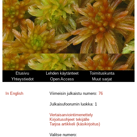
Etusivu
Lehden käytänteet
Toimituskunta
Yhteystiedot
Open Access
Muut sarjat
In English
Viimeisin julkaistu numero:
76
Julkaisufoorumin luokka: 1
Vertaisarviointimenettely
Kirjoitusohjeet tekijälle
Tarjoa artikkeli (käsikirjoitus)
Valitse numero: