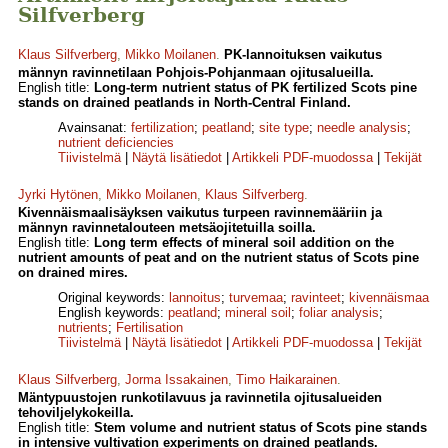
Silfverberg
Klaus Silfverberg
,
Mikko Moilanen
.
PK-lannoituksen vaikutus
männyn ravinnetilaan Pohjois-Pohjanmaan ojitusalueilla.
English title:
Long-term nutrient status of PK fertilized Scots pine
stands on drained peatlands in North-Central Finland.
Avainsanat:
fertilization
;
peatland
;
site type
;
needle analysis
;
nutrient deficiencies
Tiivistelmä
|
Näytä lisätiedot
|
Artikkeli PDF-muodossa
|
Tekijät
Jyrki Hytönen
,
Mikko Moilanen
,
Klaus Silfverberg
.
Kivennäismaalisäyksen vaikutus turpeen ravinnemääriin ja
männyn ravinnetalouteen metsäojitetuilla soilla.
English title:
Long term effects of mineral soil addition on the
nutrient amounts of peat and on the nutrient status of Scots pine
on drained mires.
Original keywords:
lannoitus
;
turvemaa
;
ravinteet
;
kivennäismaa
English keywords:
peatland
;
mineral soil
;
foliar analysis
;
nutrients
;
Fertilisation
Tiivistelmä
|
Näytä lisätiedot
|
Artikkeli PDF-muodossa
|
Tekijät
Klaus Silfverberg
,
Jorma Issakainen
,
Timo Haikarainen
.
Mäntypuustojen runkotilavuus ja ravinnetila ojitusalueiden
tehoviljelykokeilla.
English title:
Stem volume and nutrient status of Scots pine stands
in intensive vultivation experiments on drained peatlands.