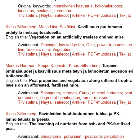
Original keywords:
intensiivinen kasvatus
;
kokonaistuotos
;
lannoitus
;
neulaset
;
turvemaa
Tiivistelmä
|
Näytä lisätiedot
|
Artikkeli PDF-muodossa
|
Tekijät
Klaus Silfverberg
,
Marja-Liisa Seväkivi
.
Kavillisuus puutomana
pidetyllä metsäojitusalueella.
English title:
Vegetation on an artificially treeless drained mire.
Avainsanat:
Drainage
;
low sedge fen
;
Oulu
;
power transmission
line
;
treeless mire. Vegetation
Tiivistelmä
|
Näytä lisätiedot
|
Artikkeli PDF-muodossa
|
Tekijät
Markus Hartman
,
Seppo Kaunisto
,
Klaus Silfverberg
.
Turpeen
ominaisuudet ja kasvillisuus metsitetyn ja lannoitetun avosuon eri
trofiatasoilla.
English title:
Peat properties and vegetation along different trophic
levels on an afforested, fertilised mire.
Avainsanat:
Sphagnum
;
nitrogen
;
Carex
;
mineral nutrients
;
peat
component
;
degree of humification
;
forest mosses
Tiivistelmä
|
Näytä lisätiedot
|
Artikkeli PDF-muodossa
|
Tekijät
Klaus Silfverberg
.
Ravinteiden huuhtoutuminen tuhka- ja PK-
lannoitetusta turpeesta.
English title:
The leaching of nutrients from ash- and PK-fertilised
peat.
Avainsanat:
phosphorus
;
potassium
;
peat core
;
percolation