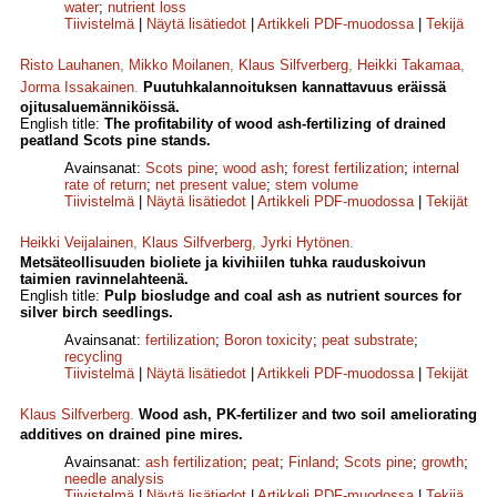
water
;
nutrient loss
Tiivistelmä
|
Näytä lisätiedot
|
Artikkeli PDF-muodossa
|
Tekijä
Risto Lauhanen
,
Mikko Moilanen
,
Klaus Silfverberg
,
Heikki Takamaa
,
Jorma Issakainen
.
Puutuhkalannoituksen kannattavuus eräissä
ojitusaluemänniköissä.
English title:
The profitability of wood ash-fertilizing of drained
peatland Scots pine stands.
Avainsanat:
Scots pine
;
wood ash
;
forest fertilization
;
internal
rate of return
;
net present value
;
stem volume
Tiivistelmä
|
Näytä lisätiedot
|
Artikkeli PDF-muodossa
|
Tekijät
Heikki Veijalainen
,
Klaus Silfverberg
,
Jyrki Hytönen
.
Metsäteollisuuden bioliete ja kivihiilen tuhka rauduskoivun
taimien ravinnelahteenä.
English title:
Pulp biosludge and coal ash as nutrient sources for
silver birch seedlings.
Avainsanat:
fertilization
;
Boron toxicity
;
peat substrate
;
recycling
Tiivistelmä
|
Näytä lisätiedot
|
Artikkeli PDF-muodossa
|
Tekijät
Klaus Silfverberg
.
Wood ash, PK-fertilizer and two soil ameliorating
additives on drained pine mires.
Avainsanat:
ash fertilization
;
peat
;
Finland
;
Scots pine
;
growth
;
needle analysis
Tiivistelmä
|
Näytä lisätiedot
|
Artikkeli PDF-muodossa
|
Tekijä