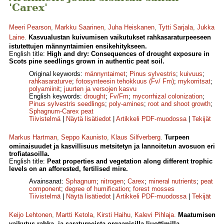
'Carex'
Meeri Pearson
,
Markku Saarinen
,
Juha Heiskanen
,
Tytti Sarjala
,
Jukka
Laine
.
Kasvualustan kuivumisen vaikutukset rahkasaraturpeeseen
istutettujen männyntaimien ensikehitykseen.
English title:
High and dry: Consequences of drought exposure in
Scots pine seedlings grown in authentic peat soil.
Original keywords:
männyntaimet
;
Pinus sylvestris
;
kuivuus
;
rahkasaraturve
;
fotosynteesin tehokkuus (Fv/ Fm)
;
mykorritsat
;
polyamiinit
;
juurten ja versojen kasvu
English keywords:
drought
;
Fv/Fm
;
mycorrhizal colonization
;
Pinus sylvestris seedlings
;
poly-amines
;
root and shoot growth
;
Sphagnum-Carex peat
Tiivistelmä
|
Näytä lisätiedot
|
Artikkeli PDF-muodossa
|
Tekijät
Markus Hartman
,
Seppo Kaunisto
,
Klaus Silfverberg
.
Turpeen
ominaisuudet ja kasvillisuus metsitetyn ja lannoitetun avosuon eri
trofiatasoilla.
English title:
Peat properties and vegetation along different trophic
levels on an afforested, fertilised mire.
Avainsanat:
Sphagnum
;
nitrogen
;
Carex
;
mineral nutrients
;
peat
component
;
degree of humification
;
forest mosses
Tiivistelmä
|
Näytä lisätiedot
|
Artikkeli PDF-muodossa
|
Tekijät
Keijo Lehtonen
,
Martti Ketola
,
Kirsti Haihu
,
Kalevi Pihlaja
.
Maatumisen
vaikutus rahka- ja saraturpeista orgaanisilla liuottimilla