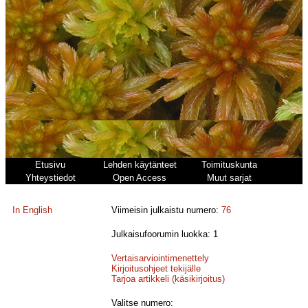
Etusivu
Lehden käytänteet
Toimituskunta
Yhteystiedot
Open Access
Muut sarjat
In English
Viimeisin julkaistu numero:
76
Julkaisufoorumin luokka: 1
Vertaisarviointimenettely
Kirjoitusohjeet tekijälle
Tarjoa artikkeli (käsikirjoitus)
Valitse numero: