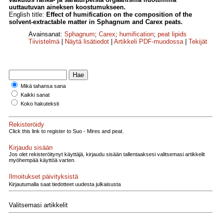
uuttautuvan aineksen koostumukseen.
English title:
Effect of humification on the composition of the
solvent-extractable matter in Sphagnum and Carex peats.
Avainsanat:
Sphagnum
;
Carex
;
humification
;
peat lipids
Tiivistelmä
|
Näytä lisätiedot
|
Artikkeli PDF-muodossa
|
Tekijät
Mikä tahansa sana
Kaikki sanat
Koko hakuteksti
Rekisteröidy
Click this link to register to Suo - Mires and peat.
Kirjaudu sisään
Jos olet rekisteröitynyt käyttäjä, kirjaudu sisään tallentaaksesi valitsemasi artikkelit
myöhempää käyttöä varten.
Ilmoitukset päivityksistä
Kirjautumalla saat tiedotteet uudesta julkaisusta
Valitsemasi artikkelit