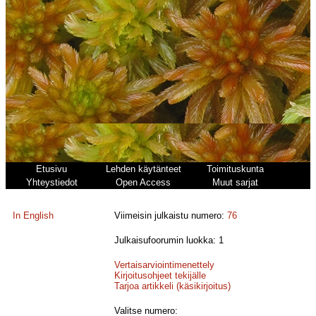
Etusivu
Lehden käytänteet
Toimituskunta
Yhteystiedot
Open Access
Muut sarjat
In English
Viimeisin julkaistu numero:
76
Julkaisufoorumin luokka: 1
Vertaisarviointimenettely
Kirjoitusohjeet tekijälle
Tarjoa artikkeli (käsikirjoitus)
Valitse numero: