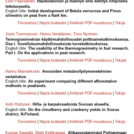
Eero Paavilainen
.
Rauduskoivun ja männyn ensi kehitys rimpisellä
lettoturpeella.
English title:
Initial development of Betula verrucosa and Pinus
silvestris on peat from a flark fen.
Tiivistelmä
|
Näytä lisätiedot
|
Artikkeli PDF-muodossa
|
Tekijä
Jouni Tummavuori
,
Hannu Venäläinen
,
Timo Nyrönen
.
Termogravimetrian käyttömahdollisuudet polttoainetutkimuksessa.
Osa I. Sovellutusmahdollisuuksista turvetutkimuksissa.
English title:
The usability of the thermogravimetry in fuel research.
Part I. On the applications in peat research.
Tiivistelmä
|
Näytä lisätiedot
|
Artikkeli PDF-muodossa
|
Tekijät
Hannu Mannerkoski
.
Avosoiden metsänviljelymenetelmien
vertailukoe.
English title:
An experiment comparing different afforestation
methods in peatlands.
Tiivistelmä
|
Näytä lisätiedot
|
Artikkeli PDF-muodossa
|
Tekijä
Antti Huttunen
.
Hilla- ja karpalosadoista Siuruan alueella.
English title:
On the cloudberry and cranberry yields in Siurua
district, N-Finland.
Tiivistelmä
|
Näytä lisätiedot
|
Artikkeli PDF-muodossa
|
Tekijä
Kustaa Seppälä
,
Matti Keltikangas
.
Alikasvostaimistot Pohjanmaan