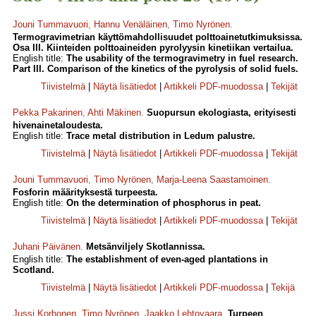
Jouni Tummavuori
,
Hannu Venäläinen
,
Timo Nyrönen
.
Termogravimetrian käyttömahdollisuudet polttoainetutkimuksissa.
Osa III. Kiinteiden polttoaineiden pyrolyysin kinetiikan vertailua.
English title:
The usability of the termogravimetry in fuel research.
Part III. Comparison of the kinetics of the pyrolysis of solid fuels.
Tiivistelmä
|
Näytä lisätiedot
|
Artikkeli PDF-muodossa
|
Tekijät
Pekka Pakarinen
,
Ahti Mäkinen
.
Suopursun ekologiasta, erityisesti
hivenainetaloudesta.
English title:
Trace metal distribution in Ledum palustre.
Tiivistelmä
|
Näytä lisätiedot
|
Artikkeli PDF-muodossa
|
Tekijät
Jouni Tummavuori
,
Timo Nyrönen
,
Marja-Leena Saastamoinen
.
Fosforin määrityksestä turpeesta.
English title:
On the determination of phosphorus in peat.
Tiivistelmä
|
Näytä lisätiedot
|
Artikkeli PDF-muodossa
|
Tekijät
Juhani Päivänen
.
Metsänviljely Skotlannissa.
English title:
The establishment of even-aged plantations in
Scotland.
Tiivistelmä
|
Näytä lisätiedot
|
Artikkeli PDF-muodossa
|
Tekijä
Jussi Korhonen
,
Timo Nyrönen
,
Jaakko Lehtovaara
.
Turpeen