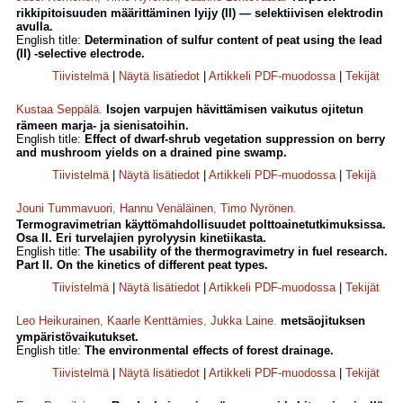
rikkipitoisuuden määrittäminen lyijy (II) — selektiivisen elektrodin
avulla.
English title:
Determination of sulfur content of peat using the lead
(II) -selective electrode.
Tiivistelmä
|
Näytä lisätiedot
|
Artikkeli PDF-muodossa
|
Tekijät
Kustaa Seppälä
.
Isojen varpujen hävittämisen vaikutus ojitetun
rämeen marja- ja sienisatoihin.
English title:
Effect of dwarf-shrub vegetation suppression on berry
and mushroom yields on a drained pine swamp.
Tiivistelmä
|
Näytä lisätiedot
|
Artikkeli PDF-muodossa
|
Tekijä
Jouni Tummavuori
,
Hannu Venäläinen
,
Timo Nyrönen
.
Termogravimetrian käyttömahdollisuudet polttoainetutkimuksissa.
Osa II. Eri turvelajien pyrolyysin kinetiikasta.
English title:
The usability of the thermogravimetry in fuel research.
Part II. On the kinetics of different peat types.
Tiivistelmä
|
Näytä lisätiedot
|
Artikkeli PDF-muodossa
|
Tekijät
Leo Heikurainen
,
Kaarle Kenttämies
,
Jukka Laine
.
metsäojituksen
ympäristövaikutukset.
English title:
The environmental effects of forest drainage.
Tiivistelmä
|
Näytä lisätiedot
|
Artikkeli PDF-muodossa
|
Tekijät