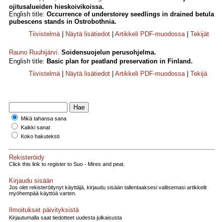
ojitusalueiden hieskoivikoissa.
English title:
Occurrence of understorey seedlings in drained betula
pubescens stands in Ostrobothnia.
Tiivistelmä
|
Näytä lisätiedot
|
Artikkeli PDF-muodossa
|
Tekijät
Rauno Ruuhijärvi
.
Soidensuojelun perusohjelma.
English title:
Basic plan for peatland preservation in Finland.
Tiivistelmä
|
Näytä lisätiedot
|
Artikkeli PDF-muodossa
|
Tekijä
Mikä tahansa sana
Kaikki sanat
Koko hakuteksti
Rekisteröidy
Click this link to register to Suo - Mires and peat.
Kirjaudu sisään
Jos olet rekisteröitynyt käyttäjä, kirjaudu sisään tallentaaksesi valitsemasi artikkelit
myöhempää käyttöä varten.
Ilmoitukset päivityksistä
Kirjautumalla saat tiedotteet uudesta julkaisusta