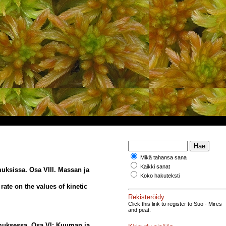
Mikä tahansa sana
Kaikki sanat
muksissa. Osa VIII. Massan ja
Koko hakuteksti
rate on the values of kinetic
Rekisteröidy
Click this link to register to Suo - Mires
and peat.
muksessa. Osa VI: Kuuman ja