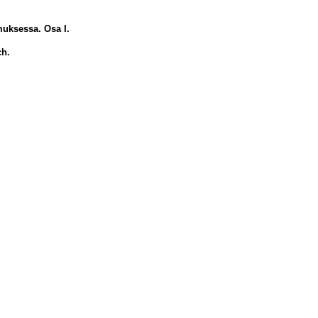
muksessa. Osa I.
ch.