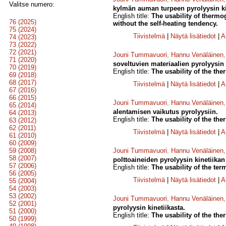
Valitse numero:
kylmän auman turpeen pyrolyysin ki
English title:
The usability of thermog
76 (2025)
without the self-heating tendency.
75 (2024)
Tiivistelmä
|
Näytä lisätiedot
|
A
74 (2023)
73 (2022)
72 (2021)
Jouni Tummavuori
,
Hannu Venäläinen
71 (2020)
soveltuvien materiaalien pyrolyysin 
70 (2019)
English title:
The usability of the the
69 (2018)
68 (2017)
Tiivistelmä
|
Näytä lisätiedot
|
A
67 (2016)
66 (2015)
Jouni Tummavuori
,
Hannu Venäläinen
65 (2014)
alentamisen vaikutus pyrolyysiin.
64 (2013)
English title:
The usability of the the
63 (2012)
62 (2011)
Tiivistelmä
|
Näytä lisätiedot
|
A
61 (2010)
60 (2009)
59 (2008)
Jouni Tummavuori
,
Hannu Venäläinen
58 (2007)
polttoaineiden pyrolyysin kinetiikan 
57 (2006)
English title:
The usability of the ter
56 (2005)
Tiivistelmä
|
Näytä lisätiedot
|
A
55 (2004)
54 (2003)
53 (2002)
Jouni Tummavuori
,
Hannu Venäläinen
52 (2001)
pyrolyysin kinetiikasta.
51 (2000)
English title:
The usability of the ther
50 (1999)