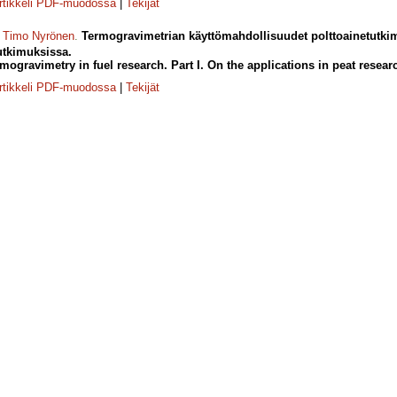
rtikkeli PDF-muodossa
|
Tekijät
,
Timo Nyrönen
.
Termogravimetrian käyttömahdollisuudet polttoainetutki
utkimuksissa.
rmogravimetry in fuel research. Part I. On the applications in peat resear
rtikkeli PDF-muodossa
|
Tekijät