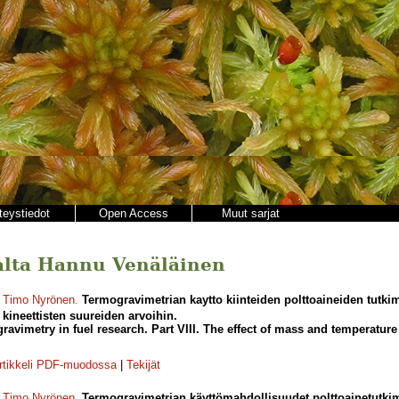
teystiedot
Open Access
Muut sarjat
ajalta Hannu Venäläinen
,
Timo Nyrönen
.
Termogravimetrian kaytto kiinteiden polttoaineiden tutki
kineettisten suureiden arvoihin.
ravimetry in fuel research. Part VIII. The effect of mass and temperature 
rtikkeli PDF-muodossa
|
Tekijät
,
Timo Nyrönen
.
Termogravimetrian käyttömahdollisuudet polttoainetutki