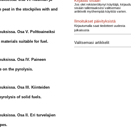
Kirjaudu sisään
Jos olet rekisteröitynyt käyttäjä, kirjaud
sisään tallentaaksesi valitsemasi
e peat in the stockpiles with and
artikkelit myöhempää käyttöä varten.
Ilmoitukset päivityksistä
Kirjautumalla saat tiedotteet uudesta
julkaisusta
uksissa. Osa V. Polttoaineiksi
materials suitable for fuel.
Valitsemasi artikkelit
muksissa. Osa IV. Paineen
e on the pyrolysis.
ksissa. Osa III. Kiinteiden
yrolysis of solid fuels.
ksissa. Osa II. Eri turvelajien
ypes.