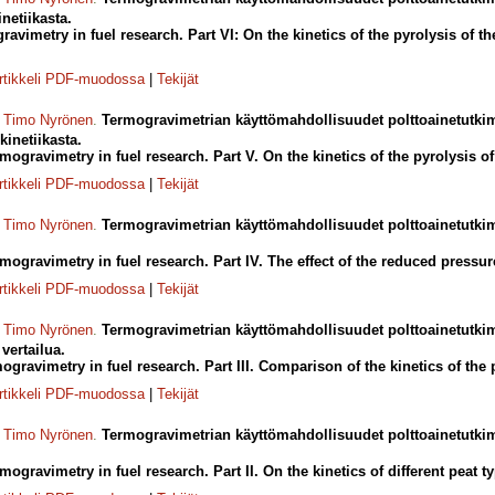
netiikasta.
ravimetry in fuel research. Part VI: On the kinetics of the pyrolysis of th
rtikkeli PDF-muodossa
|
Tekijät
,
Timo Nyrönen
.
Termogravimetrian käyttömahdollisuudet polttoainetutkim
kinetiikasta.
rmogravimetry in fuel research. Part V. On the kinetics of the pyrolysis of 
rtikkeli PDF-muodossa
|
Tekijät
,
Timo Nyrönen
.
Termogravimetrian käyttömahdollisuudet polttoainetutki
rmogravimetry in fuel research. Part IV. The effect of the reduced pressur
rtikkeli PDF-muodossa
|
Tekijät
,
Timo Nyrönen
.
Termogravimetrian käyttömahdollisuudet polttoainetutkimu
vertailua.
mogravimetry in fuel research. Part III. Comparison of the kinetics of the p
rtikkeli PDF-muodossa
|
Tekijät
,
Timo Nyrönen
.
Termogravimetrian käyttömahdollisuudet polttoainetutkimu
mogravimetry in fuel research. Part II. On the kinetics of different peat t