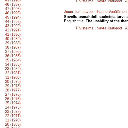
49 (1998)
Tiivistelmä
|
Näytä lisätiedot
|
A
48 (1997)
47 (1996)
Jouni Tummavuori
,
Hannu Venäläinen
46 (1995)
Sovellutusmahdollisuuksista turvet
45 (1994)
English title:
The usability of the the
44 (1993)
43 (1992)
Tiivistelmä
|
Näytä lisätiedot
|
A
42 (1991)
41 (1990)
40 (1989)
39 (1988)
38 (1987)
37 (1986)
36 (1985)
35 (1984)
34 (1983)
33 (1982)
32 (1981)
31 (1980)
30 (1979)
29 (1978)
28 (1977)
27 (1976)
26 (1975)
25 (1974)
24 (1973)
23 (1972)
22 (1971)
21 (1970)
20 (1969)