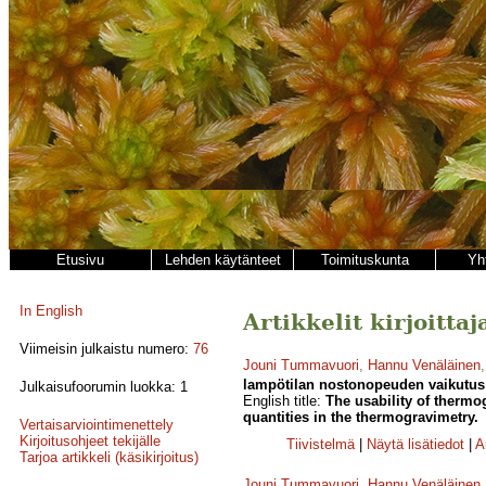
Etusivu
Lehden käytänteet
Toimituskunta
Yh
In English
Artikkelit kirjoitt
Viimeisin julkaistu numero:
76
Jouni Tummavuori
,
Hannu Venäläinen
lampötilan nostonopeuden vaikutus 
Julkaisufoorumin luokka: 1
English title:
The usability of thermog
quantities in the thermogravimetry.
Vertaisarviointimenettely
Kirjoitusohjeet tekijälle
Tiivistelmä
|
Näytä lisätiedot
|
A
Tarjoa artikkeli (käsikirjoitus)
Jouni Tummavuori
,
Hannu Venäläinen