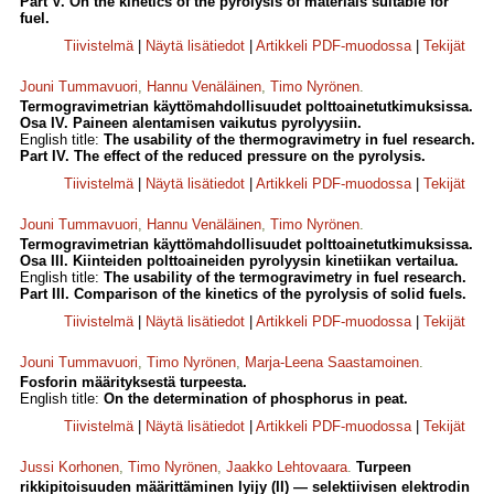
Part V. On the kinetics of the pyrolysis of materials suitable for
fuel.
Tiivistelmä
|
Näytä lisätiedot
|
Artikkeli PDF-muodossa
|
Tekijät
Jouni Tummavuori
,
Hannu Venäläinen
,
Timo Nyrönen
.
Termogravimetrian käyttömahdollisuudet polttoainetutkimuksissa.
Osa IV. Paineen alentamisen vaikutus pyrolyysiin.
English title:
The usability of the thermogravimetry in fuel research.
Part IV. The effect of the reduced pressure on the pyrolysis.
Tiivistelmä
|
Näytä lisätiedot
|
Artikkeli PDF-muodossa
|
Tekijät
Jouni Tummavuori
,
Hannu Venäläinen
,
Timo Nyrönen
.
Termogravimetrian käyttömahdollisuudet polttoainetutkimuksissa.
Osa III. Kiinteiden polttoaineiden pyrolyysin kinetiikan vertailua.
English title:
The usability of the termogravimetry in fuel research.
Part III. Comparison of the kinetics of the pyrolysis of solid fuels.
Tiivistelmä
|
Näytä lisätiedot
|
Artikkeli PDF-muodossa
|
Tekijät
Jouni Tummavuori
,
Timo Nyrönen
,
Marja-Leena Saastamoinen
.
Fosforin määrityksestä turpeesta.
English title:
On the determination of phosphorus in peat.
Tiivistelmä
|
Näytä lisätiedot
|
Artikkeli PDF-muodossa
|
Tekijät
Jussi Korhonen
,
Timo Nyrönen
,
Jaakko Lehtovaara
.
Turpeen
rikkipitoisuuden määrittäminen lyijy (II) — selektiivisen elektrodin