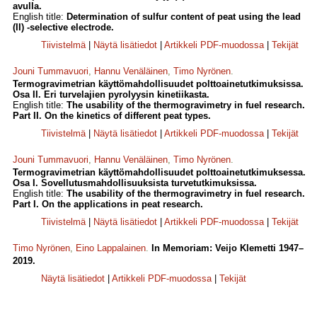
avulla.
English title:
Determination of sulfur content of peat using the lead
(II) -selective electrode.
Tiivistelmä
|
Näytä lisätiedot
|
Artikkeli PDF-muodossa
|
Tekijät
Jouni Tummavuori
,
Hannu Venäläinen
,
Timo Nyrönen
.
Termogravimetrian käyttömahdollisuudet polttoainetutkimuksissa.
Osa II. Eri turvelajien pyrolyysin kinetiikasta.
English title:
The usability of the thermogravimetry in fuel research.
Part II. On the kinetics of different peat types.
Tiivistelmä
|
Näytä lisätiedot
|
Artikkeli PDF-muodossa
|
Tekijät
Jouni Tummavuori
,
Hannu Venäläinen
,
Timo Nyrönen
.
Termogravimetrian käyttömahdollisuudet polttoainetutkimuksessa.
Osa I. Sovellutusmahdollisuuksista turvetutkimuksissa.
English title:
The usability of the thermogravimetry in fuel research.
Part I. On the applications in peat research.
Tiivistelmä
|
Näytä lisätiedot
|
Artikkeli PDF-muodossa
|
Tekijät
Timo Nyrönen
,
Eino Lappalainen
.
In Memoriam: Veijo Klemetti 1947–
2019.
Näytä lisätiedot
|
Artikkeli PDF-muodossa
|
Tekijät