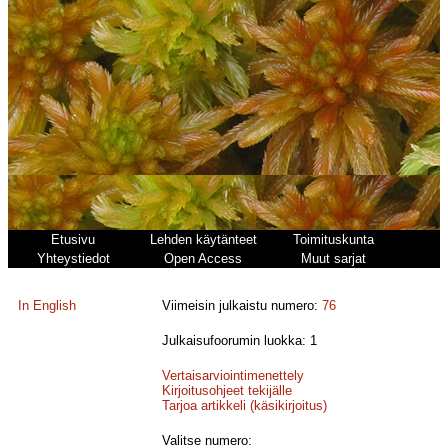
Etusivu
Lehden käytänteet
Toimituskunta
Yhteystiedot
Open Access
Muut sarjat
In English
Viimeisin julkaistu numero:
76
Julkaisufoorumin luokka: 1
Vertaisarviointimenettely
Kirjoitusohjeet tekijälle
Tarjoa artikkeli (käsikirjoitus)
Valitse numero: