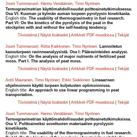
Jouni Tummavuori
,
Hannu Venäläinen
,
Timo Nyrönen
.
Termogravimetrian käyttömahdollisuudet polttoainetutkimuksessa.
Osa VI: Kuuman ja kylmän auman turpeen pyrolyysin kinetiikasta.
English title:
The usability of thermogravimetry in fuel research.
Part VI: On the kinetics of the pyrolysis of the peat in the
stockpiles with and without the self-heating tendency.
Tiivistelmä
|
Näytä lisätiedot
|
Artikkeli PDF-muodossa
|
Tekijät
Jouni Tummavuori
,
Riitta Kaikkonen
,
Timo Nyrönen
.
Lannoitetun
kasvuturpeen ravinneanalyysistä. Osa I: Pääravinteiden analyysi.
English title:
On the analysis of major nutrients of fertilized peat
moss. Part I. The analysis of peat moss.
Tiivistelmä
|
Näytä lisätiedot
|
Artikkeli PDF-muodossa
|
Tekijät
Antti Mauranen
,
Timo Nyrönen
,
Erkki Siekkinen
.
Lineaarisen
ohjelmoinnin käyttö turpeen kuljetusten optimoinnissa.
English title:
An approach to use linear programming in peat
transportation.
Tiivistelmä
|
Näytä lisätiedot
|
Artikkeli PDF-muodossa
|
Tekijät
Jouni Tummavuori
,
Hannu Venäläinen
,
Timo Nyrönen
.
Termogravimetrian käyttömahdollisuudet polttoainetutkimuksissa.
Osa V. Polttoaineiksi soveltuvien materiaalien pyrolyysin
kinetiikasta.
English title:
The usability of the thermogravimetry in fuel research.