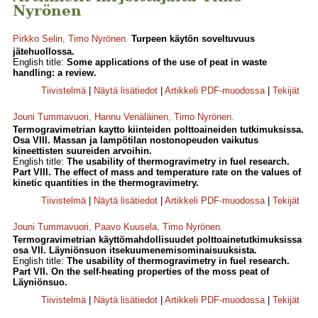
Nyrönen
Pirkko Selin
,
Timo Nyrönen
.
Turpeen käytön soveltuvuus
jätehuollossa.
English title:
Some applications of the use of peat in waste
handling: a review.
Tiivistelmä
|
Näytä lisätiedot
|
Artikkeli PDF-muodossa
|
Tekijät
Jouni Tummavuori
,
Hannu Venäläinen
,
Timo Nyrönen
.
Termogravimetrian kaytto kiinteiden polttoaineiden tutkimuksissa.
Osa VIII. Massan ja lampötilan nostonopeuden vaikutus
kineettisten suureiden arvoihin.
English title:
The usability of thermogravimetry in fuel research.
Part VIII. The effect of mass and temperature rate on the values of
kinetic quantities in the thermogravimetry.
Tiivistelmä
|
Näytä lisätiedot
|
Artikkeli PDF-muodossa
|
Tekijät
Jouni Tummavuori
,
Paavo Kuusela
,
Timo Nyrönen
.
Termogravimetrian käyttömahdollisuudet polttoainetutkimuksissa
osa VII. Läyniönsuon itsekuumenemisominaisuuksista.
English title:
The usability of thermogravimetry in fuel research.
Part VII. On the self-heating properties of the moss peat of
Läyniönsuo.
Tiivistelmä
|
Näytä lisätiedot
|
Artikkeli PDF-muodossa
|
Tekijät