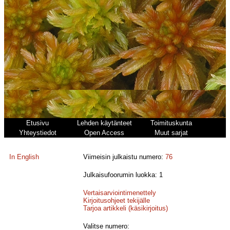
Etusivu
Lehden käytänteet
Toimituskunta
Yhteystiedot
Open Access
Muut sarjat
In English
Viimeisin julkaistu numero:
76
Julkaisufoorumin luokka: 1
Vertaisarviointimenettely
Kirjoitusohjeet tekijälle
Tarjoa artikkeli (käsikirjoitus)
Valitse numero: