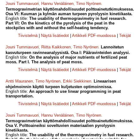
Jouni Tummavuori
,
Hannu Venäläinen
,
Timo Nyrönen
.
Termogravimetrian käyttömahdollisuudet polttoainetutkimuksessa.
Osa VI: Kuuman ja kylmän auman turpeen pyrolyysin kinetiikasta.
English title:
The usability of thermogravimetry in fuel research.
Part VI: On the kinetics of the pyrolysis of the peat in the
stockpiles with and without the self-heating tendency.
Tiivistelmä
|
Näytä lisätiedot
|
Artikkeli PDF-muodossa
|
Tekijät
Jouni Tummavuori
,
Riitta Kaikkonen
,
Timo Nyrönen
.
Lannoitetun
kasvuturpeen ravinneanalyysistä. Osa I: Pääravinteiden analyysi.
English title:
On the analysis of major nutrients of fertilized peat
moss. Part I. The analysis of peat moss.
Tiivistelmä
|
Näytä lisätiedot
|
Artikkeli PDF-muodossa
|
Tekijät
Antti Mauranen
,
Timo Nyrönen
,
Erkki Siekkinen
.
Lineaarisen
ohjelmoinnin käyttö turpeen kuljetusten optimoinnissa.
English title:
An approach to use linear programming in peat
transportation.
Tiivistelmä
|
Näytä lisätiedot
|
Artikkeli PDF-muodossa
|
Tekijät
Jouni Tummavuori
,
Hannu Venäläinen
,
Timo Nyrönen
.
Termogravimetrian käyttömahdollisuudet polttoainetutkimuksissa.
Osa V. Polttoaineiksi soveltuvien materiaalien pyrolyysin
kinetiikasta.
English title:
The usability of the thermogravimetry in fuel research.