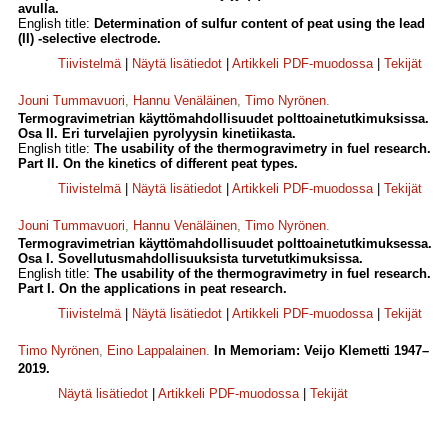
avulla.
English title:
Determination of sulfur content of peat using the lead
(II) -selective electrode.
Tiivistelmä
|
Näytä lisätiedot
|
Artikkeli PDF-muodossa
|
Tekijät
Jouni Tummavuori
,
Hannu Venäläinen
,
Timo Nyrönen
.
Termogravimetrian käyttömahdollisuudet polttoainetutkimuksissa.
Osa II. Eri turvelajien pyrolyysin kinetiikasta.
English title:
The usability of the thermogravimetry in fuel research.
Part II. On the kinetics of different peat types.
Tiivistelmä
|
Näytä lisätiedot
|
Artikkeli PDF-muodossa
|
Tekijät
Jouni Tummavuori
,
Hannu Venäläinen
,
Timo Nyrönen
.
Termogravimetrian käyttömahdollisuudet polttoainetutkimuksessa.
Osa I. Sovellutusmahdollisuuksista turvetutkimuksissa.
English title:
The usability of the thermogravimetry in fuel research.
Part I. On the applications in peat research.
Tiivistelmä
|
Näytä lisätiedot
|
Artikkeli PDF-muodossa
|
Tekijät
Timo Nyrönen
,
Eino Lappalainen
.
In Memoriam: Veijo Klemetti 1947–
2019.
Näytä lisätiedot
|
Artikkeli PDF-muodossa
|
Tekijät