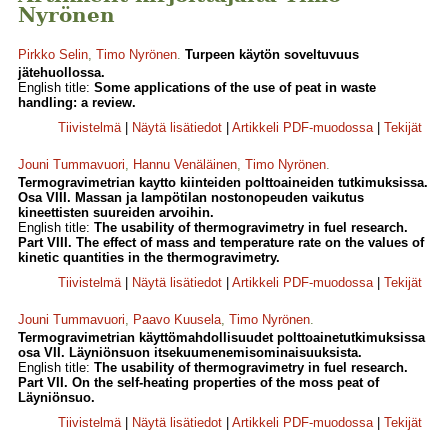
Nyrönen
Pirkko Selin
,
Timo Nyrönen
.
Turpeen käytön soveltuvuus
jätehuollossa.
English title:
Some applications of the use of peat in waste
handling: a review.
Tiivistelmä
|
Näytä lisätiedot
|
Artikkeli PDF-muodossa
|
Tekijät
Jouni Tummavuori
,
Hannu Venäläinen
,
Timo Nyrönen
.
Termogravimetrian kaytto kiinteiden polttoaineiden tutkimuksissa.
Osa VIII. Massan ja lampötilan nostonopeuden vaikutus
kineettisten suureiden arvoihin.
English title:
The usability of thermogravimetry in fuel research.
Part VIII. The effect of mass and temperature rate on the values of
kinetic quantities in the thermogravimetry.
Tiivistelmä
|
Näytä lisätiedot
|
Artikkeli PDF-muodossa
|
Tekijät
Jouni Tummavuori
,
Paavo Kuusela
,
Timo Nyrönen
.
Termogravimetrian käyttömahdollisuudet polttoainetutkimuksissa
osa VII. Läyniönsuon itsekuumenemisominaisuuksista.
English title:
The usability of thermogravimetry in fuel research.
Part VII. On the self-heating properties of the moss peat of
Läyniönsuo.
Tiivistelmä
|
Näytä lisätiedot
|
Artikkeli PDF-muodossa
|
Tekijät