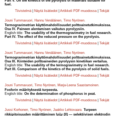
Part V. On the kinetics of the pyrolysis of materials suitable for
fuel.
Tiivistelmä
|
Näytä lisätiedot
|
Artikkeli PDF-muodossa
|
Tekijät
Jouni Tummavuori
,
Hannu Venäläinen
,
Timo Nyrönen
.
Termogravimetrian käyttömahdollisuudet polttoainetutkimuksissa.
Osa IV. Paineen alentamisen vaikutus pyrolyysiin.
English title:
The usability of the thermogravimetry in fuel research.
Part IV. The effect of the reduced pressure on the pyrolysis.
Tiivistelmä
|
Näytä lisätiedot
|
Artikkeli PDF-muodossa
|
Tekijät
Jouni Tummavuori
,
Hannu Venäläinen
,
Timo Nyrönen
.
Termogravimetrian käyttömahdollisuudet polttoainetutkimuksissa.
Osa III. Kiinteiden polttoaineiden pyrolyysin kinetiikan vertailua.
English title:
The usability of the termogravimetry in fuel research.
Part III. Comparison of the kinetics of the pyrolysis of solid fuels.
Tiivistelmä
|
Näytä lisätiedot
|
Artikkeli PDF-muodossa
|
Tekijät
Jouni Tummavuori
,
Timo Nyrönen
,
Marja-Leena Saastamoinen
.
Fosforin määrityksestä turpeesta.
English title:
On the determination of phosphorus in peat.
Tiivistelmä
|
Näytä lisätiedot
|
Artikkeli PDF-muodossa
|
Tekijät
Jussi Korhonen
,
Timo Nyrönen
,
Jaakko Lehtovaara
.
Turpeen
rikkipitoisuuden määrittäminen lyijy (II) — selektiivisen elektrodin