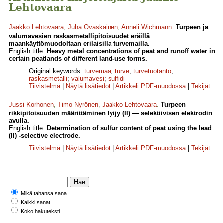
Lehtovaara
Jaakko Lehtovaara
,
Juha Ovaskainen
,
Anneli Wichmann
.
Turpeen ja
valumavesien raskasmetallipitoisuudet eräillä
maankäyttömuodoltaan erilaisilla turvemailla.
English title:
Heavy metal concentrations of peat and runoff water in
certain peatlands of different land-use forms.
Original keywords:
turvemaa
;
turve
;
turvetuotanto
;
raskasmetalli
;
valumavesi
;
sulfidi
Tiivistelmä
|
Näytä lisätiedot
|
Artikkeli PDF-muodossa
|
Tekijät
Jussi Korhonen
,
Timo Nyrönen
,
Jaakko Lehtovaara
.
Turpeen
rikkipitoisuuden määrittäminen lyijy (II) — selektiivisen elektrodin
avulla.
English title:
Determination of sulfur content of peat using the lead
(II) -selective electrode.
Tiivistelmä
|
Näytä lisätiedot
|
Artikkeli PDF-muodossa
|
Tekijät
Mikä tahansa sana
Kaikki sanat
Koko hakuteksti