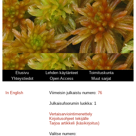
Etusivu
Lehden käytänteet
Toimituskunta
Yhteystiedot
Open Access
Muut sarjat
In English
Viimeisin julkaistu numero:
76
Julkaisufoorumin luokka: 1
Vertaisarviointimenettely
Kirjoitusohjeet tekijälle
Tarjoa artikkeli (käsikirjoitus)
Valitse numero: