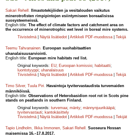
Sakari Rehell
.
Ilmastotekijöiden ja vesitalouden vaikutus
minerotrofisten rimpipintojen esiintymiseen boreaalisissa
suosysteemeissä.
English title:
The effect of climate factors and catchment area on
the occurrence of minerotrophic wet level in boreal mire systems.
Tiivistelmä
|
Näytä lisätiedot
|
Artikkeli PDF-muodossa
|
Tekijä
Teemu Tahvanainen
.
Euroopan suohabitaattien
uhanalaisuusarviointi.
English title:
European mire habitats red list.
Original keywords:
EU
;
Euroopan komissio
;
habitaatti
;
luontotyyppi
;
uhanalaisuus
Tiivistelmä
|
Näytä lisätiedot
|
Artikkeli PDF-muodossa
|
Tekijä
Timo Silver
,
Tuula Piri
.
Havaintoja tyvitervastaudista turvemaiden
männiköissä.
English title:
Observations of Heterobasidion root rot in Scots pine
stands on peatlands in southern Finland.
Original keywords:
turvemaa
;
mänty
;
männynjuurikääpä
;
tyvitervastauti
;
kantokäsittely
Tiivistelmä
|
Näytä lisätiedot
|
Artikkeli PDF-muodossa
|
Tekijät
Tapio Lindholm
,
Ilkka Immonen
,
Sakari Rehell
.
Suoseura Hossan
maisemissa 16.–17.8.2017.