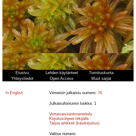
Etusivu
Lehden käytänteet
Toimituskunta
Yhteystiedot
Open Access
Muut sarjat
In English
Viimeisin julkaistu numero:
76
Julkaisufoorumin luokka: 1
Vertaisarviointimenettely
Kirjoitusohjeet tekijälle
Tarjoa artikkeli (käsikirjoitus)
Valitse numero: