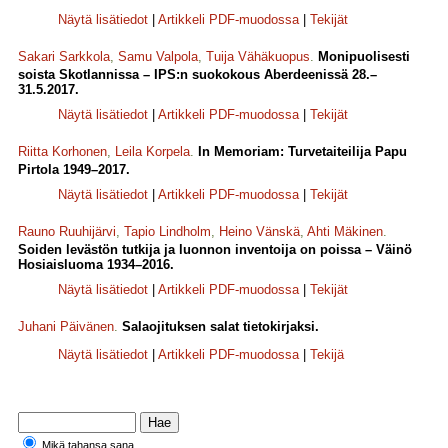
Näytä lisätiedot
|
Artikkeli PDF-muodossa
|
Tekijät
Sakari Sarkkola
,
Samu Valpola
,
Tuija Vähäkuopus
.
Monipuolisesti
soista Skotlannissa – IPS:n suokokous Aberdeenissä 28.–
31.5.2017.
Näytä lisätiedot
|
Artikkeli PDF-muodossa
|
Tekijät
Riitta Korhonen
,
Leila Korpela
.
In Memoriam: Turvetaiteilija Papu
Pirtola 1949–2017.
Näytä lisätiedot
|
Artikkeli PDF-muodossa
|
Tekijät
Rauno Ruuhijärvi
,
Tapio Lindholm
,
Heino Vänskä
,
Ahti Mäkinen
.
Soiden levästön tutkija ja luonnon inventoija on poissa – Väinö
Hosiaisluoma 1934–2016.
Näytä lisätiedot
|
Artikkeli PDF-muodossa
|
Tekijät
Juhani Päivänen
.
Salaojituksen salat tietokirjaksi.
Näytä lisätiedot
|
Artikkeli PDF-muodossa
|
Tekijä
Mikä tahansa sana