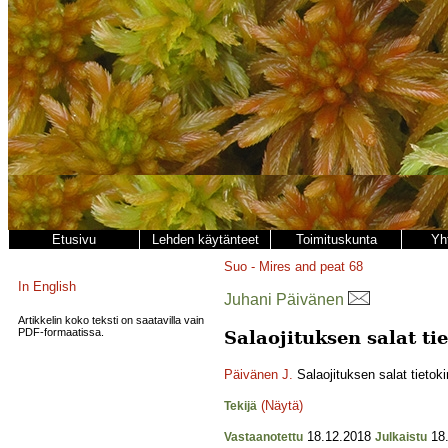
Etusivu
Lehden käytänteet
Toimituskunta
Yh
Suo - Mires and peat
68
In English
Juhani Päivänen
Artikkelin koko teksti on saatavilla vain
PDF-formaatissa.
Salaojituksen salat tie
Päivänen J.
Salaojituksen salat tietokir
(Näytä)
Tekijä
18.12.2018
18.
Vastaanotettu
Julkaistu