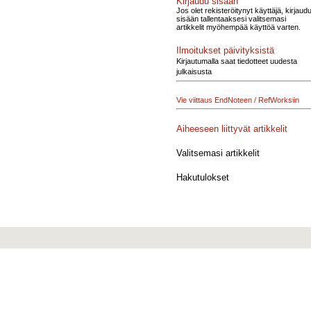
Kirjaudu sisään
Jos olet rekisteröitynyt käyttäjä, kirjaud
sisään tallentaaksesi valitsemasi
artikkelit myöhempää käyttöä varten.
Ilmoitukset päivityksistä
Kirjautumalla saat tiedotteet uudesta
julkaisusta
Vie viittaus EndNoteen / RefWorksiin
Aiheeseen liittyvät artikkelit
Valitsemasi artikkelit
Hakutulokset