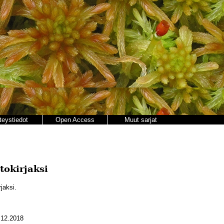
teystiedot
Open Access
Muut sarjat
tokirjaksi
jaksi.
12.2018