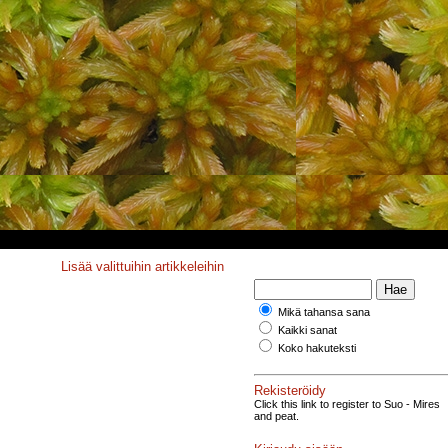
Lisää valittuihin artikkeleihin
Mikä tahansa sana
Kaikki sanat
Koko hakuteksti
Rekisteröidy
Click this link to register to Suo - Mires
and peat.