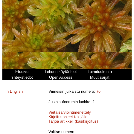
Etusivu
Lehden käytänteet
Toimituskunta
Yhteystiedot
Open Access
Muut sarjat
In English
Viimeisin julkaistu numero:
76
Julkaisufoorumin luokka: 1
Vertaisarviointimenettely
Kirjoitusohjeet tekijälle
Tarjoa artikkeli (käsikirjoitus)
Valitse numero: