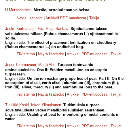
U Metsänheimo
.
Metsäojitustoiminnan vaiheista.
Näytä lisätiedot
|
Artikkeli PDF-muodossa
|
Tekijä
Jouko Kortesharju
,
Eira-Maija Rantala
.
Sijoituslannoituksen
vaikutuksesta hillaan (Rubus chamaemorus L.) ojittamattomilla
soilla.
English title:
The effect of placement fertilization on cloudberry
(Rubus chamaemorus L.) on unditched bog.
Tiivistelmä
|
Näytä lisätiedot
|
Artikkeli PDF-muodossa
|
Tekijät
Jouni Tummavuori
,
Martti Aho
.
Turpeen ioninvaihto-
ominaisuuksista. Osa II: Eräiden metalli-ionien adsorptio
turpeeseen.
English title:
On the ion-exchange properties of peat. Part II. On the
adsorption of alkali, earth alkali, aluminium (III), chromium (III),
iron (III), silver, mercury (II) and ammonium ions to the peat.
Tiivistelmä
|
Näytä lisätiedot
|
Artikkeli PDF-muodossa
|
Tekijät
Tuulikki Koski
,
Inkeri Yliruokanen
.
Tutkimuksia turpeen
soveltuvuudesta veden metallipitoisuuksien seurantaan.
English title:
Usability of peat for monitoring of metal contents in
water.
Tiivistelmä
|
Näytä lisätiedot
|
Artikkeli PDF-muodossa
|
Tekijät