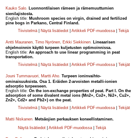
Kauko Salo
.
Luonnontilaisen rämeen ja rämemuuttumien
sienilajistosta.
English title:
Mushroom species on virgin, drained and fertilized
pine bogs in Parkano, Central Finland.
Tiivistelmä
|
Näytä lisätiedot
|
Artikkeli PDF-muodossa
|
Tekijä
Antti Mauranen
,
Timo Nyrönen
,
Erkki Siekkinen
.
Lineaarisen
ohjelmoinnin käyttö turpeen kuljetusten optimoinnissa.
English title:
An approach to use linear programming in peat
transportation.
Tiivistelmä
|
Näytä lisätiedot
|
Artikkeli PDF-muodossa
|
Tekijät
Jouni Tummavuori
,
Martti Aho
.
Turpeen ioninvaihto-
ominaisuuksista. Osa 1. Eräiden 2-arvoisten metalli-ionien
adsorptio turpeeseen.
English title:
On the ion-exchange properties of peat. Part I. On the
adsorption of some divalent metal ions (Mn2+, Co2+, Ni2+, Cu2+,
Zn2+, Cd2+ and Pb2+) on the peat.
Tiivistelmä
|
Näytä lisätiedot
|
Artikkeli PDF-muodossa
|
Tekijät
Matti Niskanen
.
Metsäojien perkauksen koneellistaminen.
Näytä lisätiedot
|
Artikkeli PDF-muodossa
|
Tekijä