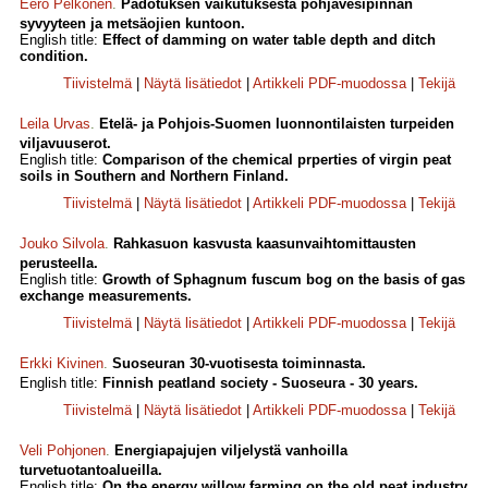
Eero Pelkonen
.
Padotuksen vaikutuksesta pohjavesipinnan
syvyyteen ja metsäojien kuntoon.
English title:
Effect of damming on water table depth and ditch
condition.
Tiivistelmä
|
Näytä lisätiedot
|
Artikkeli PDF-muodossa
|
Tekijä
Leila Urvas
.
Etelä- ja Pohjois-Suomen luonnontilaisten turpeiden
viljavuuserot.
English title:
Comparison of the chemical prperties of virgin peat
soils in Southern and Northern Finland.
Tiivistelmä
|
Näytä lisätiedot
|
Artikkeli PDF-muodossa
|
Tekijä
Jouko Silvola
.
Rahkasuon kasvusta kaasunvaihtomittausten
perusteella.
English title:
Growth of Sphagnum fuscum bog on the basis of gas
exchange measurements.
Tiivistelmä
|
Näytä lisätiedot
|
Artikkeli PDF-muodossa
|
Tekijä
Erkki Kivinen
.
Suoseuran 30-vuotisesta toiminnasta.
English title:
Finnish peatland society - Suoseura - 30 years.
Tiivistelmä
|
Näytä lisätiedot
|
Artikkeli PDF-muodossa
|
Tekijä
Veli Pohjonen
.
Energiapajujen viljelystä vanhoilla
turvetuotantoalueilla.
English title:
On the energy willow farming on the old peat industry