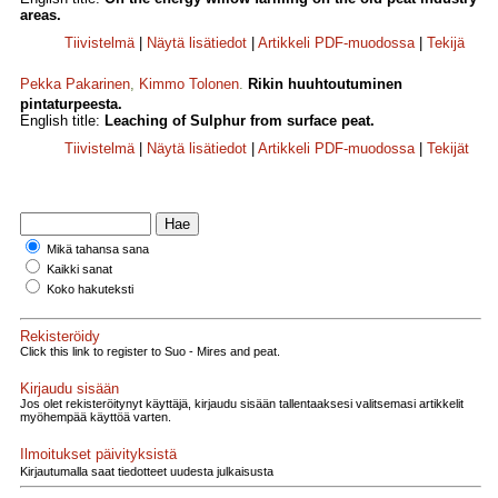
areas.
Tiivistelmä
|
Näytä lisätiedot
|
Artikkeli PDF-muodossa
|
Tekijä
Pekka Pakarinen
,
Kimmo Tolonen
.
Rikin huuhtoutuminen
pintaturpeesta.
English title:
Leaching of Sulphur from surface peat.
Tiivistelmä
|
Näytä lisätiedot
|
Artikkeli PDF-muodossa
|
Tekijät
Mikä tahansa sana
Kaikki sanat
Koko hakuteksti
Rekisteröidy
Click this link to register to Suo - Mires and peat.
Kirjaudu sisään
Jos olet rekisteröitynyt käyttäjä, kirjaudu sisään tallentaaksesi valitsemasi artikkelit
myöhempää käyttöä varten.
Ilmoitukset päivityksistä
Kirjautumalla saat tiedotteet uudesta julkaisusta