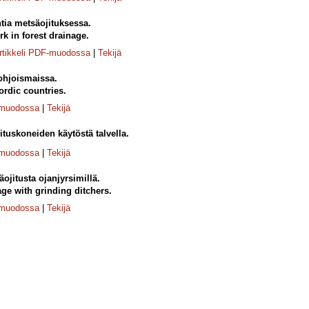
tia metsäojituksessa.
rk in forest drainage.
rtikkeli PDF-muodossa
|
Tekijä
ohjoismaissa.
ordic countries.
-muodossa
|
Tekijä
uskoneiden käytöstä talvella.
-muodossa
|
Tekijä
ojitusta ojanjyrsimillä.
age with grinding ditchers.
-muodossa
|
Tekijä