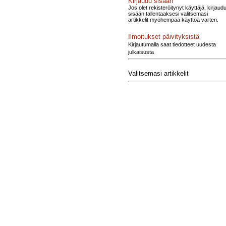
Kirjaudu sisään
Jos olet rekisteröitynyt käyttäjä, kirjaud
sisään tallentaaksesi valitsemasi
artikkelit myöhempää käyttöä varten.
Ilmoitukset päivityksistä
Kirjautumalla saat tiedotteet uudesta
julkaisusta
Valitsemasi artikkelit