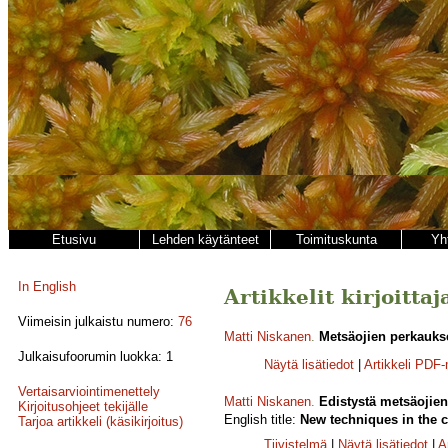
Etusivu
Lehden käytänteet
Toimituskunta
Yh
In English
Artikkelit kirjoitta
Viimeisin julkaistu numero:
76
Matti Niskanen
.
Metsäojien perkauks
Julkaisufoorumin luokka: 1
Näytä lisätiedot
|
Artikkeli PDF
Vertaisarviointimenettely
Matti Niskanen
.
Edistystä metsäojien
Kirjoitusohjeet tekijälle
English title:
New techniques in the cl
Tarjoa artikkeli (käsikirjoitus)
Tiivistelmä
|
Näytä lisätiedot
|
A