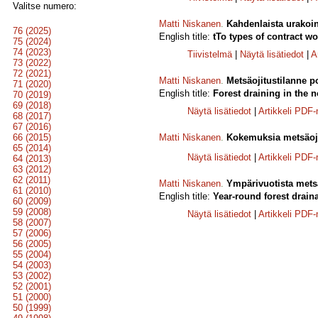
Valitse numero:
Matti Niskanen
.
Kahdenlaista urakoin
76 (2025)
English title:
tTo types of contract wo
75 (2024)
74 (2023)
Tiivistelmä
|
Näytä lisätiedot
|
A
73 (2022)
72 (2021)
Matti Niskanen
.
Metsäojitustilanne p
71 (2020)
English title:
Forest draining in the n
70 (2019)
69 (2018)
Näytä lisätiedot
|
Artikkeli PDF
68 (2017)
67 (2016)
66 (2015)
Matti Niskanen
.
Kokemuksia metsäojit
65 (2014)
Näytä lisätiedot
|
Artikkeli PDF
64 (2013)
63 (2012)
62 (2011)
Matti Niskanen
.
Ympärivuotista metsä
61 (2010)
English title:
Year-round forest drain
60 (2009)
59 (2008)
Näytä lisätiedot
|
Artikkeli PDF
58 (2007)
57 (2006)
56 (2005)
55 (2004)
54 (2003)
53 (2002)
52 (2001)
51 (2000)
50 (1999)