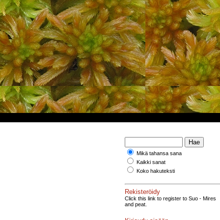
Mikä tahansa sana
Kaikki sanat
Koko hakuteksti
Rekisteröidy
Click this link to register to Suo - Mires
and peat.