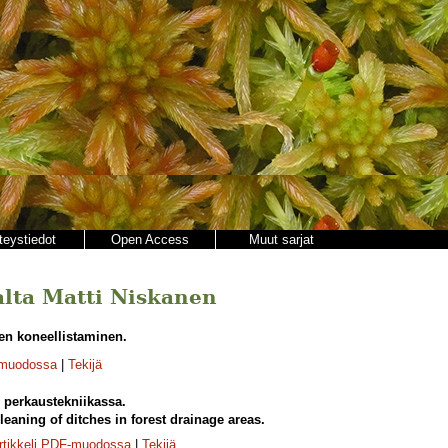
teystiedot
Open Access
Muut sarjat
jalta Matti Niskanen
en koneellistaminen.
-muodossa
|
Tekijä
 perkaustekniikassa.
eaning of ditches in forest drainage areas.
rtikkeli PDF-muodossa
|
Tekijä