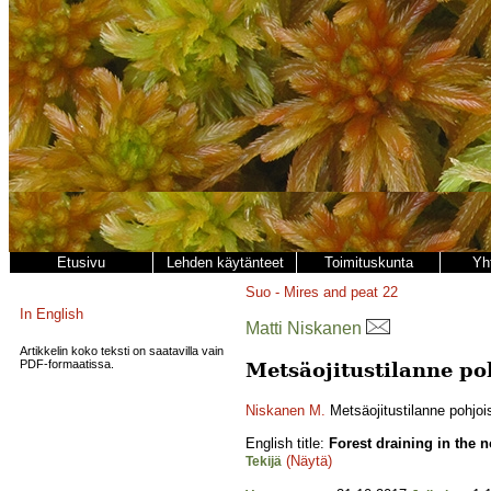
Etusivu
Lehden käytänteet
Toimituskunta
Yh
Suo - Mires and peat
22
In English
Matti Niskanen
Artikkelin koko teksti on saatavilla vain
PDF-formaatissa.
Metsäojitustilanne po
Niskanen M.
Metsäojitustilanne pohjo
English title:
Forest draining in the n
(Näytä)
Tekijä