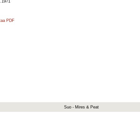
.1971
taa PDF
Suo - Mires & Peat