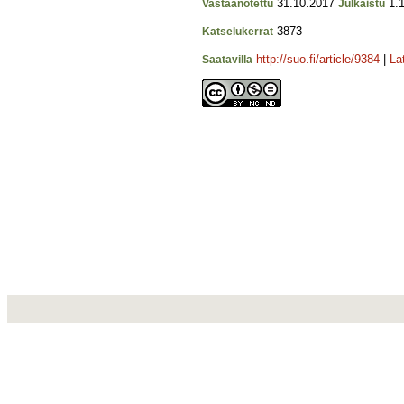
31.10.2017
1.1
Vastaanotettu
Julkaistu
3873
Katselukerrat
http://suo.fi/article/9384
|
La
Saatavilla