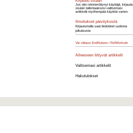
Kirjaudu sisään
Jos olet rekisteröitynyt käyttäjä, kirjaud
sisään tallentaaksesi valitsemasi
artikkelit myöhempää käyttöä varten.
Ilmoitukset päivityksistä
Kirjautumalla saat tiedotteet uudesta
julkaisusta
Vie viittaus EndNoteen / RefWorksiin
Aiheeseen liittyvät artikkelit
Valitsemasi artikkelit
Hakutulokset