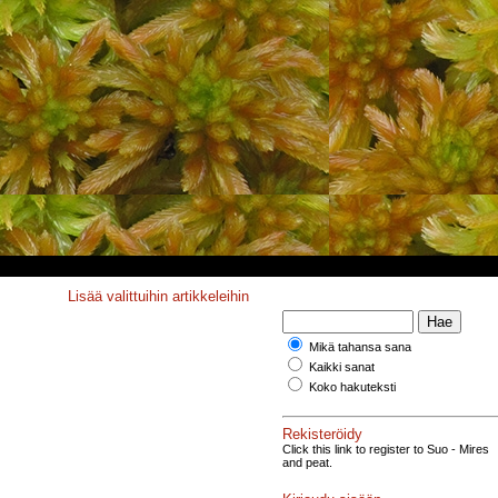
Lisää valittuihin artikkeleihin
Mikä tahansa sana
Kaikki sanat
Koko hakuteksti
Rekisteröidy
Click this link to register to Suo - Mires
and peat.