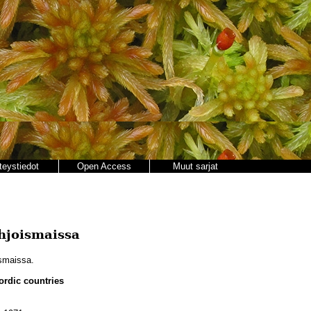
teystiedot
Open Access
Muut sarjat
hjoismaissa
ismaissa.
ordic countries