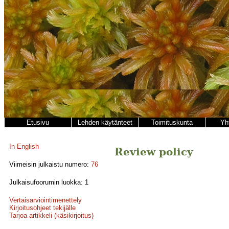
Etusivu
Lehden käytänteet
Toimituskunta
Yh
In English
Review policy
Viimeisin julkaistu numero:
76
Julkaisufoorumin luokka: 1
Vertaisarviointimenettely
Kirjoitusohjeet tekijälle
Tarjoa artikkeli (käsikirjoitus)