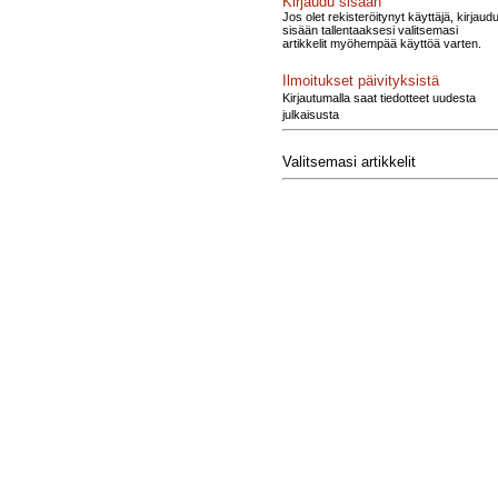
Kirjaudu sisään
Jos olet rekisteröitynyt käyttäjä, kirjaud
sisään tallentaaksesi valitsemasi
artikkelit myöhempää käyttöä varten.
Ilmoitukset päivityksistä
Kirjautumalla saat tiedotteet uudesta
julkaisusta
Valitsemasi artikkelit