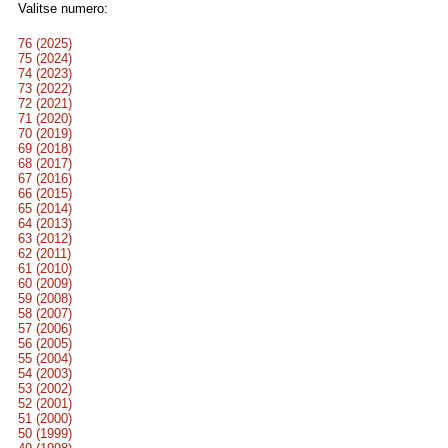
Valitse numero:
76 (2025)
75 (2024)
74 (2023)
73 (2022)
72 (2021)
71 (2020)
70 (2019)
69 (2018)
68 (2017)
67 (2016)
66 (2015)
65 (2014)
64 (2013)
63 (2012)
62 (2011)
61 (2010)
60 (2009)
59 (2008)
58 (2007)
57 (2006)
56 (2005)
55 (2004)
54 (2003)
53 (2002)
52 (2001)
51 (2000)
50 (1999)