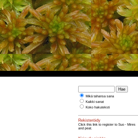
Mikä tahansa sana
Kaikki sanat
Koko hakuteksti
Rekisteröidy
Click this link to register to Suo - Mires
and peat.