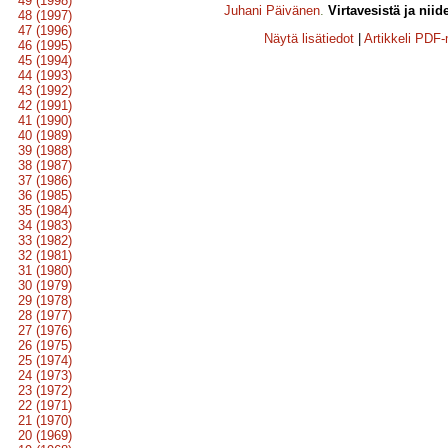
49 (1998)
Juhani Päivänen
.
Virtavesistä ja niid
48 (1997)
47 (1996)
Näytä lisätiedot
|
Artikkeli PDF
46 (1995)
45 (1994)
44 (1993)
43 (1992)
42 (1991)
41 (1990)
40 (1989)
39 (1988)
38 (1987)
37 (1986)
36 (1985)
35 (1984)
34 (1983)
33 (1982)
32 (1981)
31 (1980)
30 (1979)
29 (1978)
28 (1977)
27 (1976)
26 (1975)
25 (1974)
24 (1973)
23 (1972)
22 (1971)
21 (1970)
20 (1969)