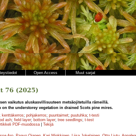
teystiedot
Open Access
Muut sarjat
t 76 (2025)
en vaikutus aluskasvillisuuteen metsäojitetuilla rämeillä.
ion on the understorey vegetation in drained Scots pine mires.
;
kenttäkerros
;
pohjakerros
;
puuntaimet
;
puutuhka
;
t-testi
od ash
;
field layer
;
bottom layer
;
tree seedlings
;
t-test
rtikkeli PDF-muodossa
|
Tekijä
sse Aro
,
Paavo Ojanen
,
Kari Minkkinen
,
Liisa Jokelainen
,
Otto Liutu
,
Annalea