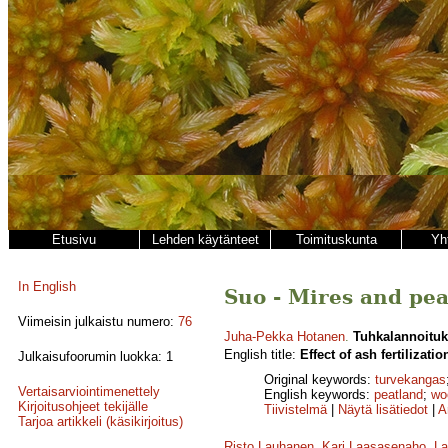
Etusivu
Lehden käytänteet
Toimituskunta
Yh
In English
Suo - Mires and pea
Viimeisin julkaistu numero:
76
Juha-Pekka Hotanen
.
Tuhkalannoituks
English title:
Effect of ash fertilizat
Julkaisufoorumin luokka: 1
Original keywords:
turvekangas
Vertaisarviointimenettely
English keywords:
peatland
;
wo
Kirjoitusohjeet tekijälle
Tiivistelmä
|
Näytä lisätiedot
|
A
Tarjoa artikkeli (käsikirjoitus)
Risto Lauhanen
,
Kari Laasasenaho
,
La