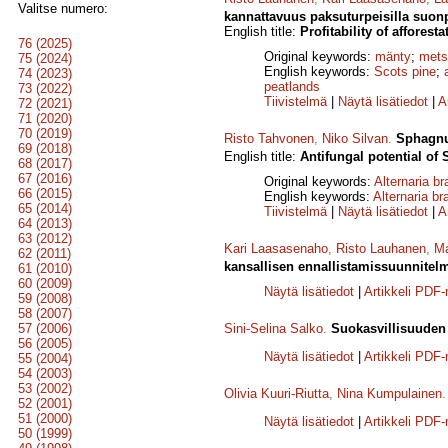
Valitse numero:
kannattavuus paksuturpeisilla suonp
English title:
Profitability of afforest
76 (2025)
Original keywords:
mänty
;
mets
75 (2024)
English keywords:
Scots pine
;
74 (2023)
peatlands
73 (2022)
Tiivistelmä
|
Näytä lisätiedot
|
A
72 (2021)
71 (2020)
70 (2019)
Risto Tahvonen
,
Niko Silvan
.
Sphagnu
69 (2018)
English title:
Antifungal potential o
68 (2017)
67 (2016)
Original keywords:
Alternaria br
66 (2015)
English keywords:
Alternaria br
65 (2014)
Tiivistelmä
|
Näytä lisätiedot
|
A
64 (2013)
63 (2012)
Kari Laasasenaho
,
Risto Lauhanen
,
Ma
62 (2011)
kansallisen ennallistamissuunnitel
61 (2010)
60 (2009)
Näytä lisätiedot
|
Artikkeli PDF
59 (2008)
58 (2007)
57 (2006)
Sini-Selina Salko
.
Suokasvillisuuden h
56 (2005)
Näytä lisätiedot
|
Artikkeli PDF
55 (2004)
54 (2003)
53 (2002)
Olivia Kuuri-Riutta
,
Nina Kumpulainen
52 (2001)
51 (2000)
Näytä lisätiedot
|
Artikkeli PDF
50 (1999)