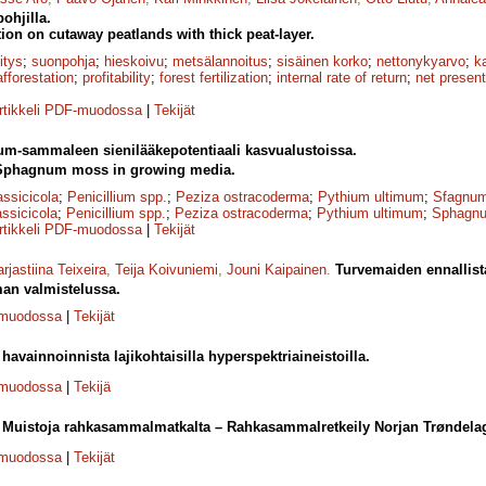
ohjilla.
ation on cutaway peatlands with thick peat-layer.
itys
;
suonpohja
;
hieskoivu
;
metsälannoitus
;
sisäinen korko
;
netto­nykyarvo
;
k
afforestation
;
profitability
;
forest fertilization
;
internal rate of return
;
net present
rtikkeli PDF-muodossa
|
Tekijät
m-sammaleen sienilääkepotentiaali kasvualustoissa.
f Sphagnum moss in growing media.
assicicola
;
Penicillium spp.
;
Peziza ostracoderma
;
Pythium ultimum
;
Sfagnum
assicicola
;
Penicillium spp.
;
Peziza ostracoderma
;
Pythium ultimum
;
Sphagnu
rtikkeli PDF-muodossa
|
Tekijät
rjastiina Teixeira
,
Teija Koivuniemi
,
Jouni Kaipainen
.
Turvemaiden ennallist
man valmistelussa.
-muodossa
|
Tekijät
avainnoinnista lajikohtaisilla hyperspektriaineistoilla.
-muodossa
|
Tekijä
.
Muistoja rahkasammalmatkalta – Rahkasammalretkeily Norjan Trøndelag
-muodossa
|
Tekijät