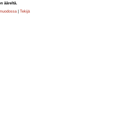
en ääreltä.
-muodossa
|
Tekijä