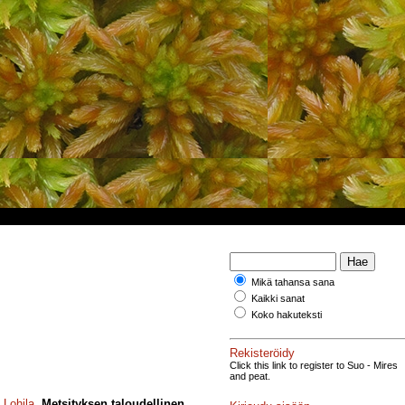
Mikä tahansa sana
Kaikki sanat
Koko hakuteksti
Rekisteröidy
Click this link to register to Suo - Mires
and peat.
 Lohila
.
Metsityksen taloudellinen