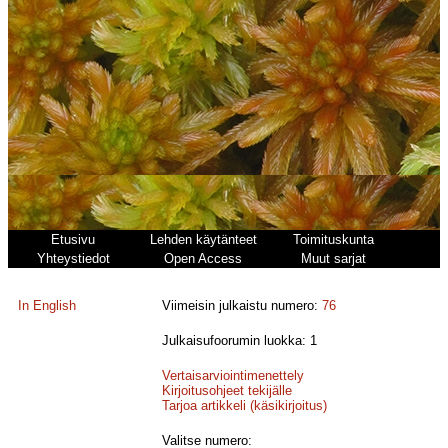
Etusivu
Lehden käytänteet
Toimituskunta
Yhteystiedot
Open Access
Muut sarjat
In English
Viimeisin julkaistu numero:
76
Julkaisufoorumin luokka: 1
Vertaisarviointimenettely
Kirjoitusohjeet tekijälle
Tarjoa artikkeli (käsikirjoitus)
Valitse numero: