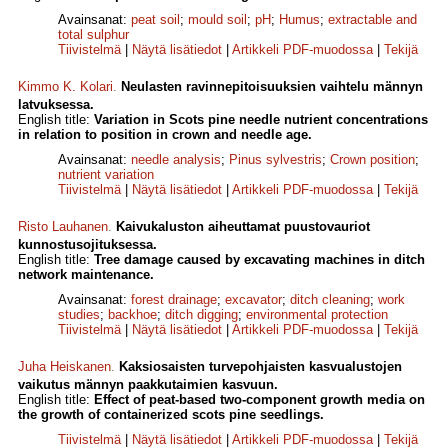
Avainsanat:
peat soil
;
mould soil
;
pH
;
Humus
;
extractable and
total sulphur
Tiivistelmä
|
Näytä lisätiedot
|
Artikkeli PDF-muodossa
|
Tekijä
Kimmo K. Kolari
.
Neulasten ravinnepitoisuuksien vaihtelu männyn
latvuksessa.
English title:
Variation in Scots pine needle nutrient con­centrations
in relation to position in crown and needle age.
Avainsanat:
needle analysis
;
Pinus sylvestris
;
Crown position
;
nutrient variation
Tiivistelmä
|
Näytä lisätiedot
|
Artikkeli PDF-muodossa
|
Tekijä
Risto Lauhanen
.
Kaivukaluston aiheuttamat puustovauriot
kunnostusojituksessa.
English title:
Tree damage caused by excavating machines in ditch
network maintenance.
Avainsanat:
forest drainage
;
excavator
;
ditch cleaning
;
work
studies
;
backhoe
;
ditch digging
;
environmental protection
Tiivistelmä
|
Näytä lisätiedot
|
Artikkeli PDF-muodossa
|
Tekijä
Juha Heiskanen
.
Kaksiosaisten turvepohjaisten kasvualustojen
vaikutus männyn paakkutaimien kasvuun.
English title:
Effect of peat-based two-component growth media on
the growth of containerized scots pine seedlings.
Tiivistelmä
|
Näytä lisätiedot
|
Artikkeli PDF-muodossa
|
Tekijä