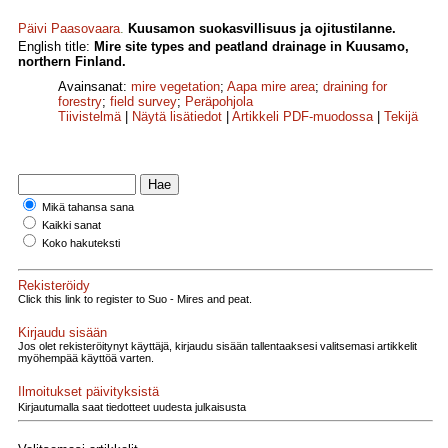
Päivi Paasovaara
.
Kuusamon suokasvillisuus ja ojitustilanne.
English title:
Mire site types and peatland drainage in Kuusamo,
northern Finland.
Avainsanat:
mire vegetation
;
Aapa mire area
;
draining for
forestry
;
field survey
;
Peräpohjola
Tiivistelmä
|
Näytä lisätiedot
|
Artikkeli PDF-muodossa
|
Tekijä
Mikä tahansa sana
Kaikki sanat
Koko hakuteksti
Rekisteröidy
Click this link to register to Suo - Mires and peat.
Kirjaudu sisään
Jos olet rekisteröitynyt käyttäjä, kirjaudu sisään tallentaaksesi valitsemasi artikkelit
myöhempää käyttöä varten.
Ilmoitukset päivityksistä
Kirjautumalla saat tiedotteet uudesta julkaisusta