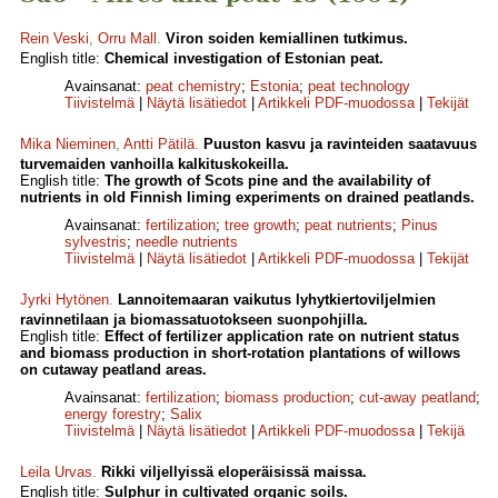
Rein Veski
,
Orru Mall
.
Viron soiden kemiallinen tutkimus.
English title:
Chemical investigation of Estonian peat.
Avainsanat:
peat chemistry
;
Estonia
;
peat technology
Tiivistelmä
|
Näytä lisätiedot
|
Artikkeli PDF-muodossa
|
Tekijät
Mika Nieminen
,
Antti Pätilä
.
Puuston kasvu ja ravinteiden saatavuus
turvemaiden vanhoilla kalkituskokeilla.
English title:
The growth of Scots pine and the availability of
nutrients in old Finnish liming experiments on drained peatlands.
Avainsanat:
fertilization
;
tree growth
;
peat nutrients
;
Pinus
sylvestris
;
needle nutrients
Tiivistelmä
|
Näytä lisätiedot
|
Artikkeli PDF-muodossa
|
Tekijät
Jyrki Hytönen
.
Lannoitemaaran vaikutus lyhytkiertoviljelmien
ravinnetilaan ja biomassatuotokseen suonpohjilla.
English title:
Effect of fertilizer application rate on nutrient status
and biomass production in short-rotation plantations of willows
on cut­away peatland areas.
Avainsanat:
fertilization
;
biomass production
;
cut-away peatland
;
energy forestry
;
Salix
Tiivistelmä
|
Näytä lisätiedot
|
Artikkeli PDF-muodossa
|
Tekijä
Leila Urvas
.
Rikki viljellyissä eloperäisissä maissa.
English title:
Sulphur in cultivated organic soils.