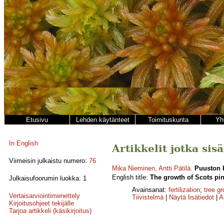
Etusivu
Lehden käytänteet
Toimituskunta
Yh
In English
Artikkelit jotka sis
Viimeisin julkaistu numero:
76
Mika Nieminen
,
Antti Pätilä
.
Puuston k
English title:
The growth of Scots pin
Julkaisufoorumin luokka: 1
Avainsanat:
fertilization
;
tree g
Vertaisarviointimenettely
Tiivistelmä
|
Näytä lisätiedot
|
A
Kirjoitusohjeet tekijälle
Tarjoa artikkeli (käsikirjoitus)