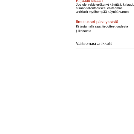
Kirjaudu sisään
Jos olet rekisteröitynyt käyttäjä, kirjaud
sisään tallentaaksesi valitsemasi
artikkelit myöhempää käyttöä varten.
Ilmoitukset päivityksistä
Kirjautumalla saat tiedotteet uudesta
julkaisusta
Valitsemasi artikkelit