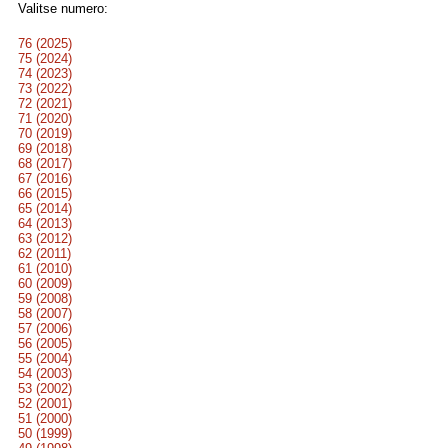
Valitse numero:
76 (2025)
75 (2024)
74 (2023)
73 (2022)
72 (2021)
71 (2020)
70 (2019)
69 (2018)
68 (2017)
67 (2016)
66 (2015)
65 (2014)
64 (2013)
63 (2012)
62 (2011)
61 (2010)
60 (2009)
59 (2008)
58 (2007)
57 (2006)
56 (2005)
55 (2004)
54 (2003)
53 (2002)
52 (2001)
51 (2000)
50 (1999)