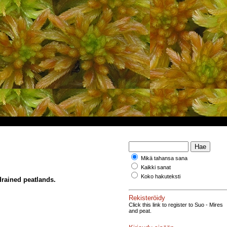
Mikä tahansa sana
Kaikki sanat
Koko hakuteksti
drained peatlands.
Rekisteröidy
Click this link to register to Suo - Mires
and peat.