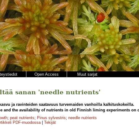
teystiedot
Open Access
Muut sarjat
ältää sanan 'needle nutrients'
asvu ja ravinteiden saatavuus turvemaiden vanhoilla kalkituskokeilla.
e and the availability of nutrients in old Finnish liming experiments on 
rowth
;
peat nutrients
;
Pinus sylvestris
;
needle nutrients
rtikkeli PDF-muodossa
|
Tekijät