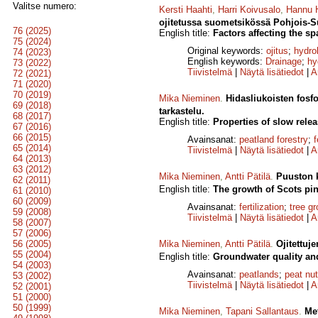
Valitse numero:
Kersti Haahti
,
Harri Koivusalo
,
Hannu 
ojitetussa suometsikössä Pohjois-
76 (2025)
English title:
Factors affecting the sp
75 (2024)
Original keywords:
ojitus
;
hydro
74 (2023)
English keywords:
Drainage
;
hy
73 (2022)
Tiivistelmä
|
Näytä lisätiedot
|
A
72 (2021)
71 (2020)
70 (2019)
Mika Nieminen
.
Hidasliukoisten fosf
69 (2018)
tarkastelu.
68 (2017)
English title:
Properties of slow relea
67 (2016)
66 (2015)
Avainsanat:
peatland forestry
;
f
65 (2014)
Tiivistelmä
|
Näytä lisätiedot
|
A
64 (2013)
63 (2012)
Mika Nieminen
,
Antti Pätilä
.
Puuston k
62 (2011)
English title:
The growth of Scots pin
61 (2010)
60 (2009)
Avainsanat:
fertilization
;
tree g
59 (2008)
Tiivistelmä
|
Näytä lisätiedot
|
A
58 (2007)
57 (2006)
56 (2005)
Mika Nieminen
,
Antti Pätilä
.
Ojitettuj
55 (2004)
English title:
Groundwater quality and
54 (2003)
Avainsanat:
peatlands
;
peat nut
53 (2002)
Tiivistelmä
|
Näytä lisätiedot
|
A
52 (2001)
51 (2000)
50 (1999)
Mika Nieminen
,
Tapani Sallantaus
.
Met