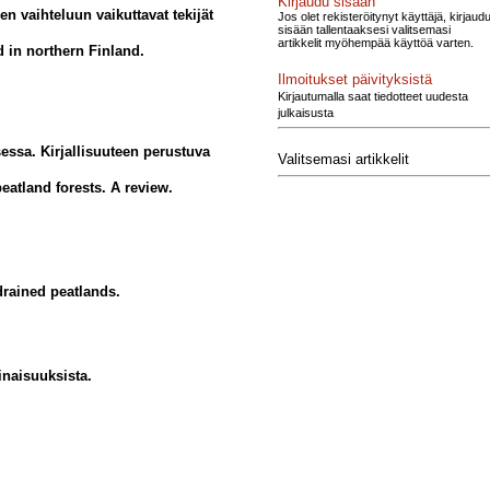
Kirjaudu sisään
n vaihteluun vaikuttavat tekijät
Jos olet rekisteröitynyt käyttäjä, kirjaud
sisään tallentaaksesi valitsemasi
artikkelit myöhempää käyttöä varten.
nd in northern Finland.
Ilmoitukset päivityksistä
Kirjautumalla saat tiedotteet uudesta
julkaisusta
essa. Kirjallisuuteen perustuva
Valitsemasi artikkelit
eatland forests. A review.
drained peatlands.
inaisuuksista.