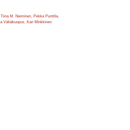
,
Tiina M. Nieminen
,
Pekka Punttila
,
ja Vähäkuopus
,
Kari Minkkinen
.