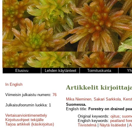
Etusivu
Lehden käytänteet
Toimituskunta
Yh
In English
Artikkelit kirjoitt
Viimeisin julkaistu numero:
76
Mika Nieminen
,
Sakari Sarkkola
,
Kerst
Suomessa.
Julkaisufoorumin luokka: 1
English title:
Forestry on drained pea
Vertaisarviointimenettely
Original keywords:
ojitus
;
suome
Kirjoitusohjeet tekijälle
English keywords:
peatland for
Tarjoa artikkeli (käsikirjoitus)
Tiivistelmä
|
Näytä lisätiedot
|
A