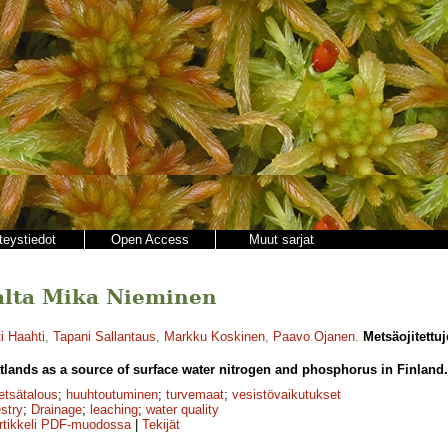
teystiedot
Open Access
Muut sarjat
ajalta Mika Nieminen
i Haahti
,
Tapani Sallantaus
,
Markku Koskinen
,
Paavo Ojanen
.
Metsäojitettu
tlands as a source of surface water nitrogen and phosphorus in Finland.
tsätalous
;
huuhtoutuminen
;
turvemaat
;
vesistövaikutukset
estry
;
Drainage
;
leaching
;
water quality
rtikkeli PDF-muodossa
|
Tekijät