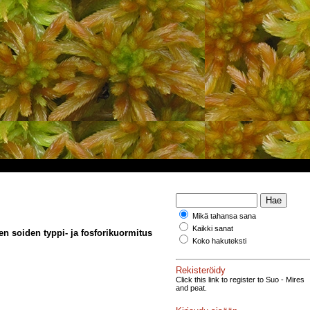
Mikä tahansa sana
Kaikki sanat
jen soiden typpi- ja fosforikuormitus
Koko hakuteksti
Rekisteröidy
Click this link to register to Suo - Mires
and peat.