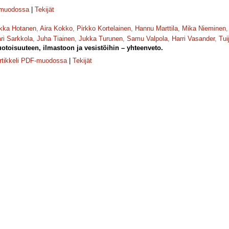
-muodossa
|
Tekijät
kka Hotanen
,
Aira Kokko
,
Pirkko Kortelainen
,
Hannu Marttila
,
Mika Nieminen
ri Sarkkola
,
Juha Tiainen
,
Jukka Turunen
,
Samu Valpola
,
Harri Vasander
,
Tui
toisuuteen, ilmastoon ja vesistöihin – yhteenveto.
rtikkeli PDF-muodossa
|
Tekijät