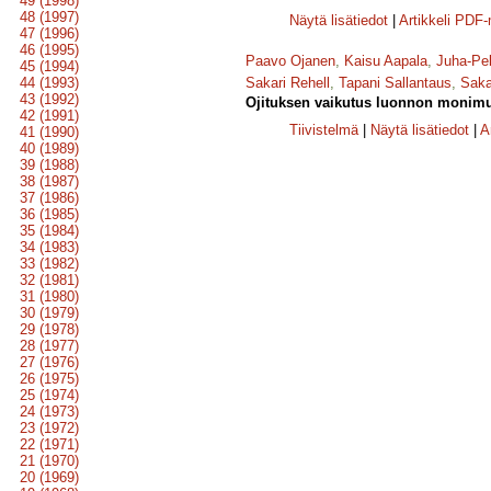
49 (1998)
48 (1997)
Näytä lisätiedot
|
Artikkeli PDF
47 (1996)
46 (1995)
Paavo Ojanen
,
Kaisu Aapala
,
Juha-Pe
45 (1994)
44 (1993)
Sakari Rehell
,
Tapani Sallantaus
,
Saka
43 (1992)
Ojituksen vaikutus luonnon monimuo
42 (1991)
Tiivistelmä
|
Näytä lisätiedot
|
A
41 (1990)
40 (1989)
39 (1988)
38 (1987)
37 (1986)
36 (1985)
35 (1984)
34 (1983)
33 (1982)
32 (1981)
31 (1980)
30 (1979)
29 (1978)
28 (1977)
27 (1976)
26 (1975)
25 (1974)
24 (1973)
23 (1972)
22 (1971)
21 (1970)
20 (1969)