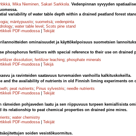
Hökkä
,
Mika Nieminen
,
Sakari Sarkkola
.
Vedenpinnan syvyyden spatiaalisee
Suomessa.
atial variability of water table depth within a drained peatland forest sta
logia
;
mäntypuusto
;
suometsä
;
vedenpinta
drology
;
water table level
;
Scots pine stand
rtikkeli PDF-muodossa
|
Tekijät
orilannoitteiden ominaisuudet ja käyttökelpoisuus suometsien lannoituks
se phosphorus fertilizers with special reference to their use on drained p
ertilizer dissolution
;
fertilizer leaching
;
phosphate minerals
rtikkeli PDF-muodossa
|
Tekijä
asvu ja ravinteiden saatavuus turvemaiden vanhoilla kalkituskokeilla.
e and the availability of nutrients in old Finnish liming experiments on 
rowth
;
peat nutrients
;
Pinus sylvestris
;
needle nutrients
rtikkeli PDF-muodossa
|
Tekijät
en rämeiden pohjaveden laatu ja sen riippuvuus turpeen kemiallisista om
 its relationship to peat chemical properties on drained pine mires.
rients
;
water chemistry
rtikkeli PDF-muodossa
|
Tekijät
säojitettujen soiden vesistökuormitus.