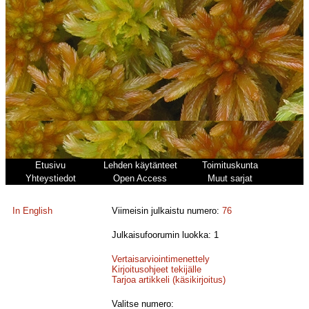
Etusivu
Lehden käytänteet
Toimituskunta
Yhteystiedot
Open Access
Muut sarjat
In English
Viimeisin julkaistu numero:
76
Julkaisufoorumin luokka: 1
Vertaisarviointimenettely
Kirjoitusohjeet tekijälle
Tarjoa artikkeli (käsikirjoitus)
Valitse numero: