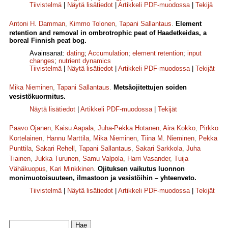
Tiivistelmä
|
Näytä lisätiedot
|
Artikkeli PDF-muodossa
|
Tekijä
Antoni H. Damman
,
Kimmo Tolonen
,
Tapani Sallantaus
.
Element
retention and removal in ombrotrophic peat of Haadetkeidas, a
boreal Finnish peat bog.
Avainsanat:
dating
;
Accumulation
;
element retention
;
input
changes
;
nutrient dynamics
Tiivistelmä
|
Näytä lisätiedot
|
Artikkeli PDF-muodossa
|
Tekijät
Mika Nieminen
,
Tapani Sallantaus
.
Metsäojitettujen soiden
vesistökuormitus.
Näytä lisätiedot
|
Artikkeli PDF-muodossa
|
Tekijät
Paavo Ojanen
,
Kaisu Aapala
,
Juha-Pekka Hotanen
,
Aira Kokko
,
Pirkko
Kortelainen
,
Hannu Marttila
,
Mika Nieminen
,
Tiina M. Nieminen
,
Pekka
Punttila
,
Sakari Rehell
,
Tapani Sallantaus
,
Sakari Sarkkola
,
Juha
Tiainen
,
Jukka Turunen
,
Samu Valpola
,
Harri Vasander
,
Tuija
Vähäkuopus
,
Kari Minkkinen
.
Ojituksen vaikutus luonnon
monimuotoisuuteen, ilmastoon ja vesistöihin – yhteenveto.
Tiivistelmä
|
Näytä lisätiedot
|
Artikkeli PDF-muodossa
|
Tekijät