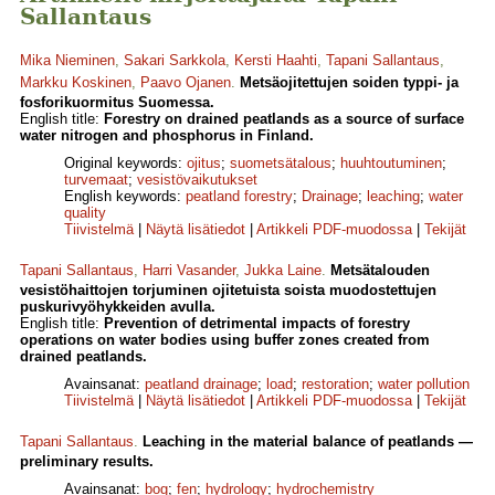
Sallantaus
Mika Nieminen
,
Sakari Sarkkola
,
Kersti Haahti
,
Tapani Sallantaus
,
Markku Koskinen
,
Paavo Ojanen
.
Metsäojitettujen soiden typpi- ja
fosforikuormitus Suomessa.
English title:
Forestry on drained peatlands as a source of surface
water nitrogen and phosphorus in Finland.
Original keywords:
ojitus
;
suometsätalous
;
huuhtoutuminen
;
turvemaat
;
vesistövaikutukset
English keywords:
peatland forestry
;
Drainage
;
leaching
;
water
quality
Tiivistelmä
|
Näytä lisätiedot
|
Artikkeli PDF-muodossa
|
Tekijät
Tapani Sallantaus
,
Harri Vasander
,
Jukka Laine
.
Metsätalouden
vesistöhaittojen torjuminen ojitetuista soista muodostettujen
puskurivyöhykkeiden avulla.
English title:
Prevention of detrimental impacts of forestry
operations on water bodies using buffer zones created from
drained peatlands.
Avainsanat:
peatland drainage
;
load
;
restoration
;
water pollution
Tiivistelmä
|
Näytä lisätiedot
|
Artikkeli PDF-muodossa
|
Tekijät
Tapani Sallantaus
.
Leaching in the material balance of peatlands —
preliminary results.
Avainsanat:
bog
;
fen
;
hydrology
;
hydrochemistry