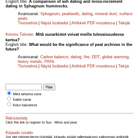
English title:
A comparison of ash dating and moss-increment
dating in Sphagnum hummocks.
Avainsanat:
Sphagnum
;
peatlands
;
dating
;
mineral dust
;
surface
peats
Tiivistelmä
|
Näytä lisätiedot
|
Artikkeli PDF-muodossa
|
Tekijät
Kimmo Tolonen
.
Mitä suoarkistot voivat meille tulevaisuudessa
kertoa?
English title:
What would be the significance of peat archives in the
future?
Avainsanat:
Carbon balance
;
dating
;
fire
;
DDT
;
global warming
;
heavy metals
;
PAHs
Tiivistelmä
|
Näytä lisätiedot
|
Artikkeli PDF-muodossa
|
Tekijä
Mikä tahansa sana
Kaikki sanat
Koko hakuteksti
Rekisteröidy
Click this link to register to Suo - Mires and peat.
Kirjaudu sisään
Jos olet rekisteröitynyt käyttäjä, kirjaudu sisään tallentaaksesi valitsemasi artikkelit