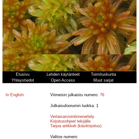
Etusivu
Lehden käytänteet
Toimituskunta
Yhteystiedot
Open Access
Muut sarjat
In English
Viimeisin julkaistu numero:
76
Julkaisufoorumin luokka: 1
Vertaisarviointimenettely
Kirjoitusohjeet tekijälle
Tarjoa artikkeli (käsikirjoitus)
Valitse numero: