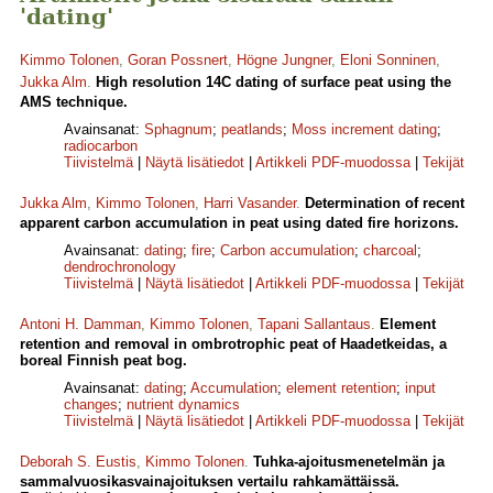
'dating'
Kimmo Tolonen
,
Goran Possnert
,
Högne Jungner
,
Eloni Sonninen
,
Jukka Alm
.
High resolution 14C dating of surface peat using the
AMS technique.
Avainsanat:
Sphagnum
;
peatlands
;
Moss increment dating
;
radiocarbon
Tiivistelmä
|
Näytä lisätiedot
|
Artikkeli PDF-muodossa
|
Tekijät
Jukka Alm
,
Kimmo Tolonen
,
Harri Vasander
.
Determination of recent
apparent carbon accumulation in peat using dated fire horizons.
Avainsanat:
dating
;
fire
;
Carbon accumulation
;
charcoal
;
dendrochronology
Tiivistelmä
|
Näytä lisätiedot
|
Artikkeli PDF-muodossa
|
Tekijät
Antoni H. Damman
,
Kimmo Tolonen
,
Tapani Sallantaus
.
Element
retention and removal in ombrotrophic peat of Haadetkeidas, a
boreal Finnish peat bog.
Avainsanat:
dating
;
Accumulation
;
element retention
;
input
changes
;
nutrient dynamics
Tiivistelmä
|
Näytä lisätiedot
|
Artikkeli PDF-muodossa
|
Tekijät
Deborah S. Eustis
,
Kimmo Tolonen
.
Tuhka-ajoitusmenetelmän ja
sammalvuosikasvainajoituksen vertailu rahkamättäissä.