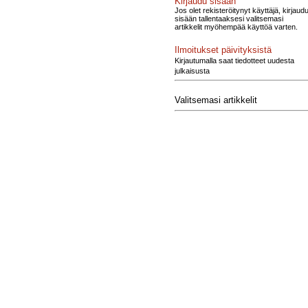
Kirjaudu sisään
Jos olet rekisteröitynyt käyttäjä, kirjaud
sisään tallentaaksesi valitsemasi
artikkelit myöhempää käyttöä varten.
Ilmoitukset päivityksistä
Kirjautumalla saat tiedotteet uudesta
julkaisusta
Valitsemasi artikkelit