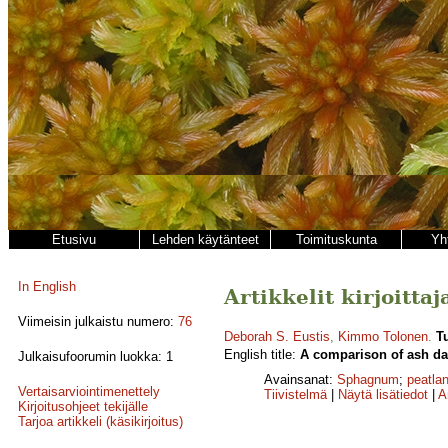
Etusivu
Lehden käytänteet
Toimituskunta
Yh
In English
Artikkelit kirjoitta
Viimeisin julkaistu numero:
76
Deborah S. Eustis
,
Kimmo Tolonen
.
T
English title:
A comparison of ash d
Julkaisufoorumin luokka: 1
Avainsanat:
Sphagnum
;
peatla
Vertaisarviointimenettely
Tiivistelmä
|
Näytä lisätiedot
|
A
Kirjoitusohjeet tekijälle
Tarjoa artikkeli (käsikirjoitus)