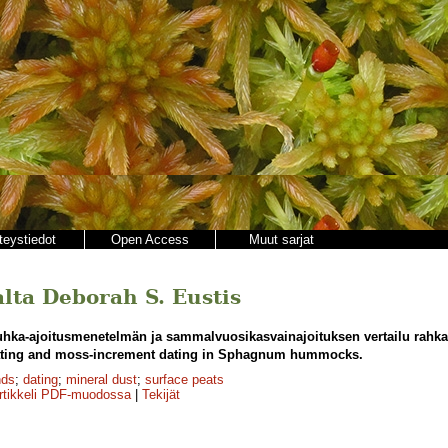
teystiedot
Open Access
Muut sarjat
jalta Deborah S. Eustis
uhka-ajoitusmenetelmän ja sammalvuosikasvainajoituksen vertailu rahka
ating and moss-increment dating in Sphagnum hummocks.
nds
;
dating
;
mineral dust
;
surface peats
rtikkeli PDF-muodossa
|
Tekijät