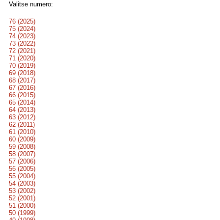
Valitse numero:
76 (2025)
75 (2024)
74 (2023)
73 (2022)
72 (2021)
71 (2020)
70 (2019)
69 (2018)
68 (2017)
67 (2016)
66 (2015)
65 (2014)
64 (2013)
63 (2012)
62 (2011)
61 (2010)
60 (2009)
59 (2008)
58 (2007)
57 (2006)
56 (2005)
55 (2004)
54 (2003)
53 (2002)
52 (2001)
51 (2000)
50 (1999)