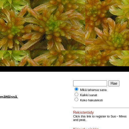
Mikä tahansa sana
Kaikki sanat
mättäissä.
Koko hakuteksti
Rekisteröidy
Click this link to register to Suo - Mires
and peat.