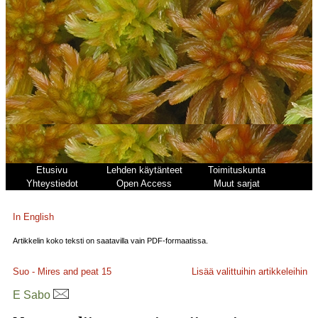
Etusivu
Lehden käytänteet
Toimituskunta
Yhteystiedot
Open Access
Muut sarjat
In English
Artikkelin koko teksti on saatavilla vain PDF-formaatissa.
Suo - Mires and peat
15
Lisää valittuihin artikkeleihin
E Sabo