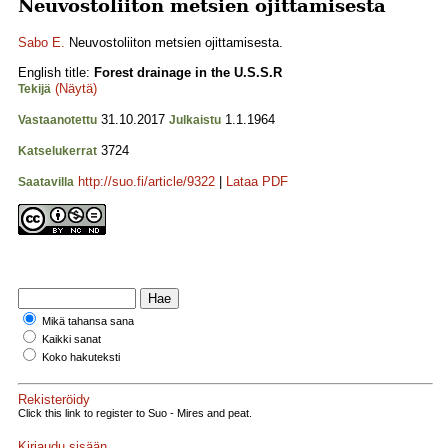
Neuvostoliiton metsien ojittamisesta
Sabo E.
Neuvostoliiton metsien ojittamisesta.
English title:
Forest drainage in the U.S.S.R
(Näytä)
Tekijä
31.10.2017
1.1.1964
Vastaanotettu
Julkaistu
3724
Katselukerrat
http://suo.fi/article/9322
|
Lataa PDF
Saatavilla
Mikä tahansa sana
Kaikki sanat
Koko hakuteksti
Rekisteröidy
Click this link to register to Suo - Mires and peat.
Kirjaudu sisään